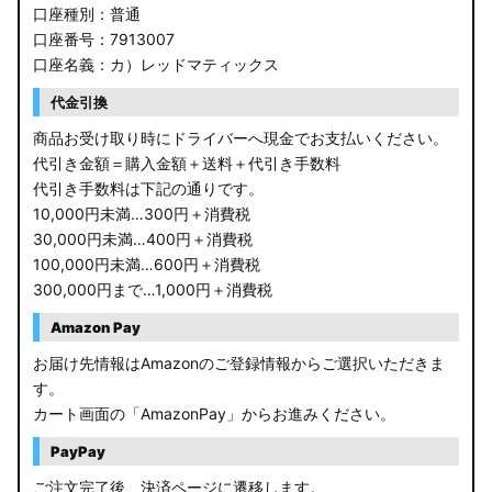
口座種別：普通
口座番号：7913007
JW5 S660
口座名義：カ）レッドマティックス
RP6/7 ステップワゴン
代金引換
RP1/2 RP3/4 ステップワゴン/スパーダ
商品お受け取り時にドライバーへ現金でお支払いください。
代引き金額＝購入金額＋送料＋代引き手数料
RK5/6 ステップワゴンスパーダ
代引き手数料は下記の通りです。
10,000円未満…300円＋消費税
RC1/2 オデッセイ
30,000円未満…400円＋消費税
100,000円未満…600円＋消費税
GB5〜8 フリード
300,000円まで…1,000円＋消費税
GR フィット
Amazon Pay
お届け先情報はAmazonのご登録情報からご選択いただきま
GP5/6 GK3〜6 フィット
す。
カート画面の「AmazonPay」からお進みください。
MK53S スペーシアカスタム
PayPay
MA37S/MA27S ソリオ / ソリオ バンディット
ご注文完了後、決済ページに遷移します。