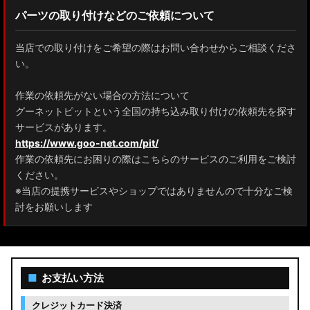
パーツの取り付けなどのご依頼について
テスト
ZWR90W/ZWR95W/MZRA90W/MZRA95W ノア/ヴォクシー
当店での取り付けをご希望の際はお問い合わせからご相談くださ
モニター
ZRR80 ノア/ヴォクシー
い。
MXPL10G/MXPL15G/MXPC10G シエンタ
作業の依頼先がない場合の方法について
グーネットピットという全国の持ち込み取り付けの依頼先を探す
NHP17/NSP17NCP17 シエンタ
サービスがあります。
M900A/M910A ルーミー
https://www.goo-net.com/pit/
作業の依頼先にお困りの際はこちらのサービスのご利用をご検討
A200A/A210A ライズ
ください。
※当店の提携サービスやショップではありませんので十分なご検
E52 エルグランド
討をお願いします
T33 エクストレイル
T32 エクストレイル
■
お支払い方法
C28 セレナ
クレジットカード決済