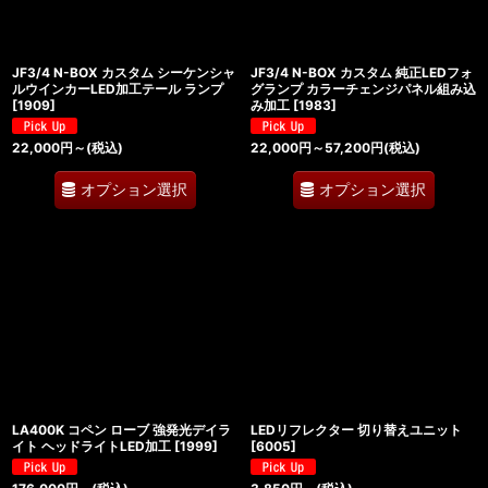
JF3/4 N-BOX カスタム シーケンシャ
JF3/4 N-BOX カスタム 純正LEDフォ
ルウインカーLED加工テール ランプ
グランプ カラーチェンジパネル組み込
[
1909
]
み加工
[
1983
]
22,000
円
～
(税込)
22,000
円
～57,200
円
(税込)
オプション選択
オプション選択
LA400K コペン ローブ 強発光デイラ
LEDリフレクター 切り替えユニット
イト ヘッドライトLED加工
[
1999
]
[
6005
]