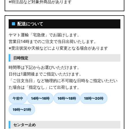
※特注品など対象外商品があります
GYL20/AGL20 RX450h
AGL10W RX450h
■
配送について
USF/UVF4# LS600h
ヤマト運輸「宅急便」でお届けします。
営業日14時までのご注文で当日出荷いたします。
JF5/6 N-BOX カスタム
※受注状況や天候などにより変更となる場合があります
MK94S/MK54S スペーシア / カスタム
日時指定
時間帯は下記からお選びいただけます。
ZCEDS/ZDEDS/ZCDDS/ZDDDS スイフト
日付は1週間後までご指定いただけます。
「ご注文当日」など物理的に不可能な日時をご指定いただい
AZSH36W/AZSH37W クラウンスポーツ
た場合は「指定なし」にて出荷します。
LA400K コペン
午前中
14時〜16時
16時〜18時
18時〜20時
汎用LEDバルブ
19時〜21時
BA1A/BA2A/BA5A/BA6A デリカミニ
センター止め