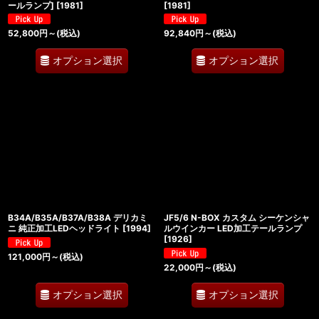
ールランプ]
[
1981
]
[
1981
]
52,800
円
～
(税込)
92,840
円
～
(税込)
オプション選択
オプション選択
B34A/B35A/B37A/B38A デリカミ
JF5/6 N-BOX カスタム シーケンシャ
ニ 純正加工LEDヘッドライト
[
1994
]
ルウインカー LED加工テールランプ
[
1926
]
121,000
円
～
(税込)
22,000
円
～
(税込)
オプション選択
オプション選択