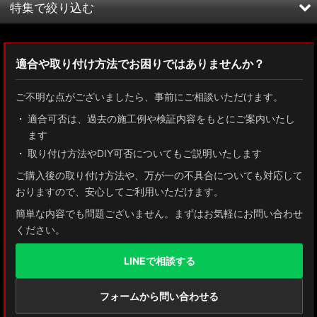
特集で絞り込む
オープニングライトハーネス
テール全灯化ハーネス
MXWH60/MXWH65 プリウス
適合や取り付け方法でお困りではありませんか？
電源取り出しハーネス
ZN8 GR86
ご不明な点がございましたら、事前にご相談いただけます。
純正加工LEDリフレクター
ZN6 86
適合可否は、過去の施工例や検証内容をもとにご案内いたし
ます
純正加工LEDバックフォグ
GUN125 ハイラックス
取り付け方法やDIY可否についてもご説明いたします
日産リングイルミフォグ
AXUH80/85 MXUA80/85 ハリアー
ご購入後の取り付け方法や、万が一の不具合についても対応して
おりますので、安心してご利用いただけます。
純正デイライト・イルミ加工品
ZSU60 ハリアー
簡単な内容でも問題ございません。まずはお気軽にお問い合わせ
純正加工ドアミラーウインカー
ください。
MXAA54 AXAH54/52 RAV4
その他LEDパーツ
LINEで相談する
GDJ150W/151 WTRJ150 ランドクルーザー プラド
プッシュスタートスイッチ
ZVG11/ZSG10 カローラクロス
フォームから問い合わせる