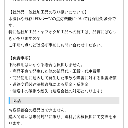
B34A/B35A/B37A/B38A デリカミニ
【社外品・他社加工品の取り扱いについて】
B34W/B35W/B37W/B38W ekクロススペース
水漏れや既存LEDパーツの点灯機能については保証対象外で
す。
B34W/B35W/B37W/B38W ekクロス
特に他社加工品・ヤフオク加工品への施工は、品質にばらつ
KG CX-8
きがありますので
ご不明な点などは必ず事前にお問い合わせください。
KF CX-5
【免責事項】
GU クロストレック
下記費用はいかなる場合も負担しません。
・商品不良で発生した他の部品代・工賃・代車費用
GU インプレッサ
・商品使用に起因して発生した事故や障害に対する損害賠償
・道路交通関連法規逸脱による罰金・反則金
VN5 VNH レヴォーグ / レイバック
・輸送中の破損や紛失（運送会社の対応となります）
ZD8 BRZ
返品
お客様都合の返品はできません。
ZC6 BRZ
購入間違いは未開封品に限り、送料お客様負担にて交換を承
ります。
URJ201 LX570