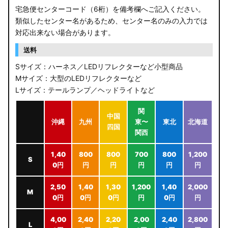
アウトレット
宅急便センターコード（6桁）を備考欄へご記入ください。
類似したセンター名があるため、センター名のみの入力では
JB64W/JB74W/JC74W ジムニー/シエラ/ノマド
対応出来ない場合があります。
送料
Sサイズ：ハーネス／LEDリフレクターなど小型商品
Mサイズ：大型のLEDリフレクターなど
Lサイズ：テールランプ／ヘッドライトなど
関
中国
沖縄
九州
東〜
東北
北海道
四国
関西
1,40
800
800
700
800
1,200
S
0円
円
円
円
円
円
2,50
1,40
1,30
1,200
1,40
2,000
M
0円
0円
0円
円
0円
円
4,00
2,40
2,20
2,00
2,40
2,800
L