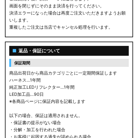
画面を閉じずにそのまま決済を行ってください。
MA26S/MA36S ソリオ
決済エラーになった場合は再度ご注文いただきますようお願
ZC33S スイフトスポーツ
いします。
重複したご注文は当店でキャンセル処理を行います。
M900S/M910S トール
LA650S タントカスタム
■
返品・保証について
LA600S タントカスタム
保証期間
LA150S ムーヴカスタム
商品出荷日から商品カテゴリごとに一定期間保証します
ハーネス…1年間
LA700S ウェイク
純正加工LEDリフレクター…1年間
LED加工品…90日
GN0W アウトランダー
※各商品ページに保証内容を記載します
GK1W/GK9W エクリプスクロス
以下の場合、保証は適用されません。
・保証書の提示がない場合
CV1W デリカD:5
・分解・加工を行われた場合
・お客様に起因する過失が認められる場合