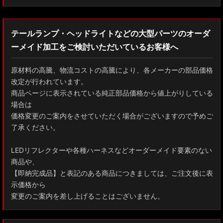
パネル用スイッチ
ZWE211W/ZWE214W/ZRE212W/NRE210W カローラツーリング
ワンオフLEDテール/ヘッドライト
ZWE211H/NRE210H/NRE214H カローラスポーツ
テールランプ・ヘッドライトなどの大型パーツのオーダ
インストールキット
ーメイド加工をご検討いただいているお客様へ
GXPA16 MXPA12 GRヤリス
ナンバー灯
MXPH10/MXPA10/MXBA10/KSP210 ヤリス
原材料の高騰、物流コストの高騰により、各メーカーの部品価格
改定が行われています。
ごんた屋R31超音波カッター
MXPJ10/15 MXPB10/15 ヤリスクロス
商品ページに表示されている純正部品価格から値上がりしている
場合は
グッズ/ステッカー
ZYX10 NGX50 C-HR
価格変更のご案内をさせていただく場合がございますので予めご
了承ください。
ルームランプ
AAHH40W/AAHH45W/TAHA40W ヴェルファイア
LEDリフレクターや各種ハーネスなどオーダーメイド要素のない
アクシスパーツ製品
AAHH40W/AAHH45W/AGH40W アルファード
商品や、
デモカー・車両販売
【即納完成品】と表記のある商品につきましては、ご注文後に表
AYH30/GGH30/35/AGH30/35 ヴェルファイア
示価格から
車両販売
変更のご案内を差し上げることはございません。
AYH30/GGH30/35/AGH30/35 アルファード
純正部品
ACR50 エスティマ