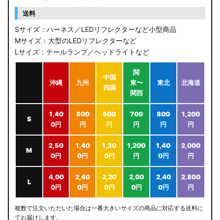
送料
Sサイズ：ハーネス／LEDリフレクターなど小型商品
Mサイズ：大型のLEDリフレクターなど
Lサイズ：テールランプ／ヘッドライトなど
関
中国
沖縄
九州
東〜
東北
北海道
四国
関西
1,40
800
800
700
800
1,200
S
0円
円
円
円
円
円
2,50
1,40
1,30
1,200
1,40
2,000
M
0円
0円
0円
円
0円
円
4,00
2,40
2,20
2,00
2,40
2,800
L
0円
0円
0円
0円
0円
円
複数で注文いただいた場合は一番大きいサイズの商品に対応する送料に
てお届けします。