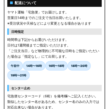
■
配送について
ヤマト運輸「宅急便」でお届けします。
営業日14時までのご注文で当日出荷いたします。
※受注状況や天候などにより変更となる場合があります
日時指定
時間帯は下記からお選びいただけます。
日付は1週間後までご指定いただけます。
「ご注文当日」など物理的に不可能な日時をご指定いただい
た場合は「指定なし」にて出荷します。
午前中
14時〜16時
16時〜18時
18時〜20時
19時〜21時
センター止め
宅急便センターコード（6桁）を備考欄へご記入ください。
類似したセンター名があるため、センター名のみの入力では
対応出来ない場合があります。