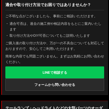
適合や取り付け方法でお困りではありませんか？
絞り込む
トヨタ
ご不明な点がございましたら、事前にご相談いただけます。
日産
適合可否は、過去の施工例や検証内容をもとにご案内いたし
ます
ホンダ
取り付け方法やDIY可否についてもご説明いたします
スズキ
ご購入後の取り付け方法や、万が一の不具合についても対応して
おりますので、安心してご利用いただけます。
ダイハツ
簡単な内容でも問題ございません。まずはお気軽にお問い合わせ
ください。
ミツビシ
LINEで相談する
マツダ
スバル
フォームから問い合わせる
レクサス
テールランプ・ヘッドライトなどの大型パーツのオーダ