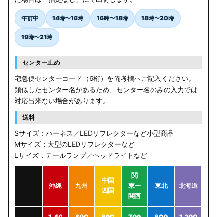
午前中
14時〜16時
16時〜18時
18時〜20時
19時〜21時
センター止め
宅急便センターコード（6桁）を備考欄へご記入ください。
類似したセンター名があるため、センター名のみの入力では
対応出来ない場合があります。
送料
Sサイズ：ハーネス／LEDリフレクターなど小型商品
Mサイズ：大型のLEDリフレクターなど
Lサイズ：テールランプ／ヘッドライトなど
関
中国
沖縄
九州
東〜
東北
北海道
四国
関西
1,40
800
800
700
800
1,200