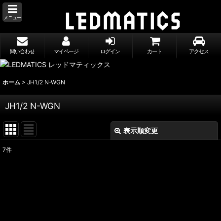
メニュー
問い合わせ
マイページ
ログイン
カート
アクセス
ホーム
>
JH1/2 N-WGN
JH1/2 N-WGN
表示順変更
閉じる
7
件
表示数
:
並び順
:
絞り込む