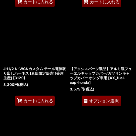
カートに入れる
カートに入れる
JH1/2 N-WGNカスタム テール電源取
【アクシスパーツ製品】アルミ製フュ
り出しハーネス [直販限定販売][受注
ーエルキャップカバー/ガソリンキャ
生産]
[
3129
]
ップカバー ホンダ車用
[
AX_fuel-
cap-honda
]
3,300
円
(税込)
3,575
円
(税込)
オプション選択
カートに入れる