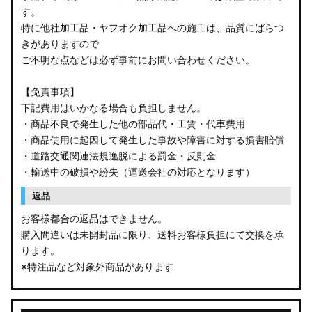
す。
B34W/B35W/B37W/B38W ekクロス
特に他社加工品・ヤフオク加工品への施工は、品質にばらつ
KG CX-8
きがありますので
ご不明な点などは必ず事前にお問い合わせください。
KF CX-5
【免責事項】
GU クロストレック
下記費用はいかなる場合も負担しません。
・商品不良で発生した他の部品代・工賃・代車費用
GU インプレッサ
・商品使用に起因して発生した事故や障害に対する損害賠償
・道路交通関連法規逸脱による罰金・反則金
VN5 VNH レヴォーグ / レイバック
・輸送中の破損や紛失（運送会社の対応となります）
ZD8 BRZ
返品
お客様都合の返品はできません。
ZC6 BRZ
購入間違いは未開封品に限り、送料お客様負担にて交換を承
ります。
URJ201 LX570
※特注品など対象外商品があります
GYL20/AGL20 RX450h