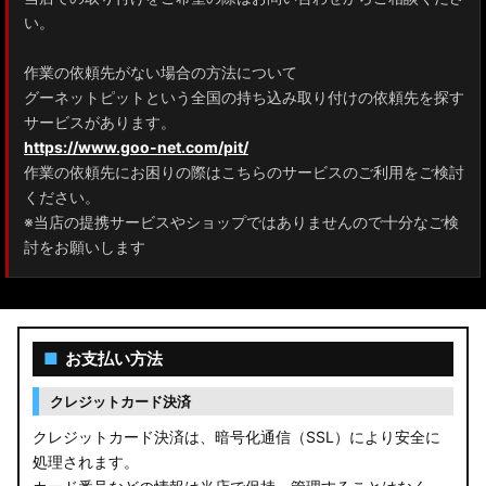
ZRR80 ノア/ヴォクシー
い。
MXPL10G/MXPL15G/MXPC10G シエンタ
作業の依頼先がない場合の方法について
グーネットピットという全国の持ち込み取り付けの依頼先を探す
NHP17/NSP17NCP17 シエンタ
サービスがあります。
M900A/M910A ルーミー
https://www.goo-net.com/pit/
作業の依頼先にお困りの際はこちらのサービスのご利用をご検討
A200A/A210A ライズ
ください。
※当店の提携サービスやショップではありませんので十分なご検
E52 エルグランド
討をお願いします
T33 エクストレイル
T32 エクストレイル
■
お支払い方法
C28 セレナ
クレジットカード決済
C27 セレナ
クレジットカード決済は、暗号化通信（SSL）により安全に
処理されます。
B21A デイズルークス