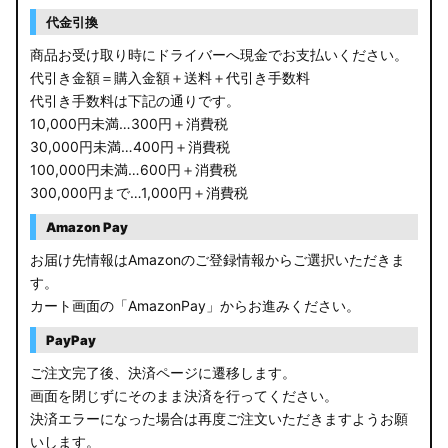
RP6/7 ステップワゴン
代金引換
RP1/2 RP3/4 ステップワゴン/スパーダ
商品お受け取り時にドライバーへ現金でお支払いください。
代引き金額＝購入金額＋送料＋代引き手数料
RK5/6 ステップワゴンスパーダ
代引き手数料は下記の通りです。
10,000円未満…300円＋消費税
RC1/2 オデッセイ
30,000円未満…400円＋消費税
100,000円未満…600円＋消費税
GB5〜8 フリード
300,000円まで…1,000円＋消費税
GR フィット
Amazon Pay
お届け先情報はAmazonのご登録情報からご選択いただきま
GP5/6 GK3〜6 フィット
す。
カート画面の「AmazonPay」からお進みください。
MK53S スペーシアカスタム
PayPay
MA37S/MA27S ソリオ / ソリオ バンディット
ご注文完了後、決済ページに遷移します。
画面を閉じずにそのまま決済を行ってください。
MA26S/MA36S ソリオ
決済エラーになった場合は再度ご注文いただきますようお願
ZC33S スイフトスポーツ
いします。