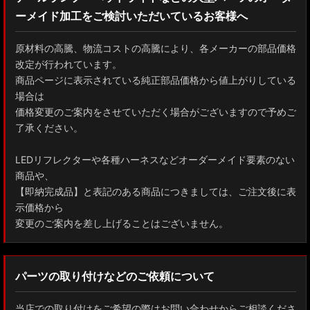
ーメイド加工をご検討いただいているお客様へ
GXPA16 MXPA12 GRヤリス
MXPH10/MXPA10/MXBA10/KSP210 ヤリス
原材料の高騰、物流コストの高騰により、各メーカーの部品価格
改定が行われています。
MXPJ10/15 MXPB10/15 ヤリスクロス
商品ページに表示されている純正部品価格から値上がりしている
場合は
ZYX10 NGX50 C-HR
価格変更のご案内をさせていただく場合がございますので予めご
了承ください。
AAHH40W/AAHH45W/TAHA40W ヴェルファイア
LEDリフレクターや各種ハーネスなどオーダーメイド要素のない
AAHH40W/AAHH45W/AGH40W アルファード
商品や、
【即納完成品】と表記のある商品につきましては、ご注文後に表
AYH30/GGH30/35/AGH30/35 ヴェルファイア
示価格から
変更のご案内を差し上げることはございません。
AYH30/GGH30/35/AGH30/35 アルファード
ACR50 エスティマ
パーツの取り付けなどのご依頼について
ZWR90W/ZWR95W/MZRA90W/MZRA95W ノア/ヴォクシー
当店での取り付けをご希望の際はお問い合わせからご相談くださ