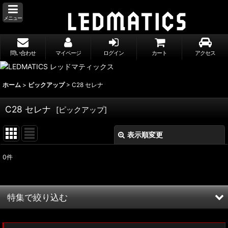
メニュー
問い合わせ
マイページ
ログイン
カート
アクセス
ホーム
>
ピックアップ
>
C28 セレナ
C28 セレナ
[
ピックアップ
]
表示順変更
閉じる
0
件
表示数
:
並び順
:
特集で絞り込む
絞り込む
MXWH60/MXWH65 プリウス