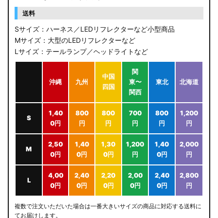
送料
Sサイズ：ハーネス／LEDリフレクターなど小型商品
Mサイズ：大型のLEDリフレクターなど
Lサイズ：テールランプ／ヘッドライトなど
関
中国
沖縄
九州
東〜
東北
北海道
四国
関西
1,40
800
800
700
800
1,200
S
0円
円
円
円
円
円
2,50
1,40
1,30
1,200
1,40
2,000
M
0円
0円
0円
円
0円
円
4,00
2,40
2,20
2,00
2,40
2,800
L
0円
0円
0円
0円
0円
円
複数で注文いただいた場合は一番大きいサイズの商品に対応する送料に
てお届けします。