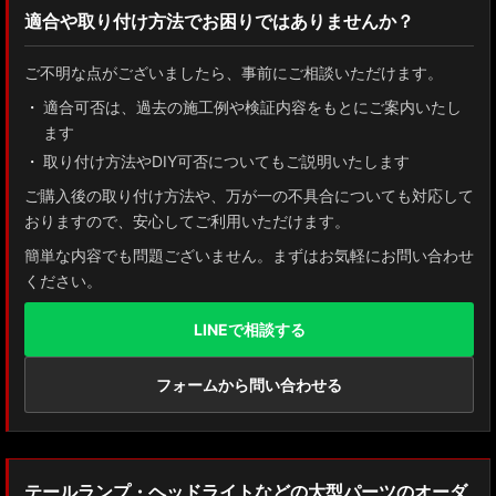
適合や取り付け方法でお困りではありませんか？
ZN8 GR86
ご不明な点がございましたら、事前にご相談いただけます。
ZN6 86
適合可否は、過去の施工例や検証内容をもとにご案内いたし
ます
GUN125 ハイラックス
取り付け方法やDIY可否についてもご説明いたします
AXUH80/85 MXUA80/85 ハリアー
ご購入後の取り付け方法や、万が一の不具合についても対応して
おりますので、安心してご利用いただけます。
ZSU60 ハリアー
簡単な内容でも問題ございません。まずはお気軽にお問い合わせ
ください。
MXAA54 AXAH54/52 RAV4
LINEで相談する
GDJ150W/151 WTRJ150 ランドクルーザー プラド
ZVG11/ZSG10 カローラクロス
フォームから問い合わせる
ZWE211W/ZWE214W/ZRE212W/NRE210W カローラツーリング
ZWE211H/NRE210H/NRE214H カローラスポーツ
テールランプ・ヘッドライトなどの大型パーツのオーダ