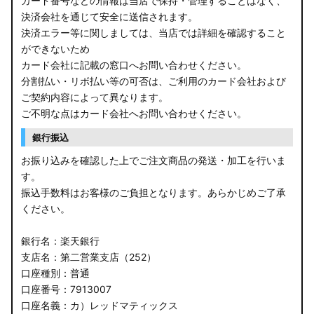
カード番号などの情報は当店で保持・管理することはなく、
決済会社を通じて安全に送信されます。
E13 ノート
決済エラー等に関しましては、当店では詳細を確認すること
ができないため
E12 ノート
カード会社に記載の窓口へお問い合わせください。
B44A/B45A B47A/B48A ルークス ハイウェイスター
分割払い・リボ払い等の可否は、ご利用のカード会社および
ご契約内容によって異なります。
JF3/4 N-BOX カスタム
ご不明な点はカード会社へお問い合わせください。
銀行振込
JH3/4 N-WGN
お振り込みを確認した上でご注文商品の発送・加工を行いま
JH1/2 N-WGN
す。
振込手数料はお客様のご負担となります。あらかじめご了承
RT5/6 RW1/2 CR-V
ください。
RV5/6 RV3/4 ヴェゼル
銀行名：楽天銀行
支店名：第二営業支店（252）
RU3/4 ヴェゼル
口座種別：普通
口座番号：7913007
JW5 S660
口座名義：カ）レッドマティックス