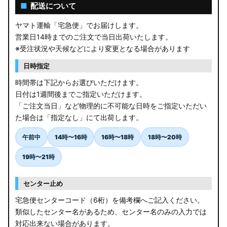
AGL10W RX450h
■
配送について
USF/UVF4# LS600h
ヤマト運輸「宅急便」でお届けします。
営業日14時までのご注文で当日出荷いたします。
JF5/6 N-BOX カスタム
※受注状況や天候などにより変更となる場合があります
MK94S/MK54S スペーシア / カスタム
日時指定
時間帯は下記からお選びいただけます。
ZCEDS/ZDEDS/ZCDDS/ZDDDS スイフト
日付は1週間後までご指定いただけます。
「ご注文当日」など物理的に不可能な日時をご指定いただい
AZSH36W/AZSH37W クラウンスポーツ
た場合は「指定なし」にて出荷します。
LA400K コペン
午前中
14時〜16時
16時〜18時
18時〜20時
汎用LEDバルブ
19時〜21時
BA1A/BA2A/BA5A/BA6A デリカミニ
センター止め
アウトレット
宅急便センターコード（6桁）を備考欄へご記入ください。
類似したセンター名があるため、センター名のみの入力では
JB64W/JB74W/JC74W ジムニー/シエラ/ノマド
対応出来ない場合があります。