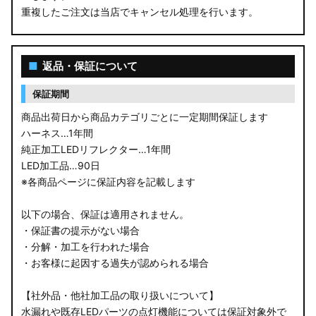
重複したご注文は当店でキャンセル処理を行います。
M900S/M910S トール
LA650S タントカスタム
■
返品・保証について
LA600S タントカスタム
保証期間
LA150S ムーヴカスタム
商品出荷日から商品カテゴリごとに一定期間保証します
ハーネス…1年間
LA700S ウェイク
純正加工LEDリフレクター…1年間
LED加工品…90日
GN0W アウトランダー
※各商品ページに保証内容を記載します
GK1W/GK9W エクリプスクロス
以下の場合、保証は適用されません。
・保証書の提示がない場合
CV1W デリカD:5
・分解・加工を行われた場合
・お客様に起因する過失が認められる場合
B34A/B35A/B37A/B38A デリカミニ
【社外品・他社加工品の取り扱いについて】
B34W/B35W/B37W/B38W ekクロススペース
水漏れや既存LEDパーツの点灯機能については保証対象外で