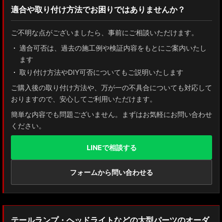
適合や取り付け方法でお困りではありませんか？
ZN8 GR86
ご不明な点がございましたら、事前にご相談いただけます。
ZN6 86
適合可否は、過去の施工例や検証内容をもとにご案内いたし
ます
GUN125 ハイラックス
取り付け方法やDIY可否についてもご説明いたします
AXUH80/85 MXUA80/85 ハリアー
ご購入後の取り付け方法や、万が一の不具合についても対応して
おりますので、安心してご利用いただけます。
ZSU60 ハリアー
簡単な内容でも問題ございません。まずはお気軽にお問い合わせ
ください。
MXAA54 AXAH54/52 RAV4
LINEで相談する
GDJ150W/151 WTRJ150 ランドクルーザー プラド
ZVG11/ZSG10 カローラクロス
フォームから問い合わせる
ZWE211W/ZWE214W/ZRE212W/NRE210W カローラツーリング
ZWE211H/NRE210H/NRE214H カローラスポーツ
テールランプ・ヘッドライトなどの大型パーツのオーダ