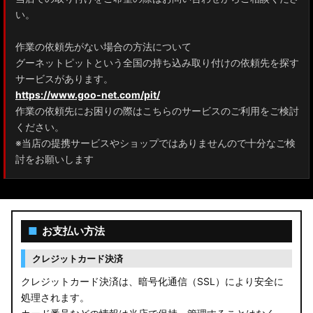
ZRR80 ノア/ヴォクシー
い。
MXPL10G/MXPL15G/MXPC10G シエンタ
作業の依頼先がない場合の方法について
グーネットピットという全国の持ち込み取り付けの依頼先を探す
NHP17/NSP17NCP17 シエンタ
サービスがあります。
M900A/M910A ルーミー
https://www.goo-net.com/pit/
作業の依頼先にお困りの際はこちらのサービスのご利用をご検討
A200A/A210A ライズ
ください。
※当店の提携サービスやショップではありませんので十分なご検
E52 エルグランド
討をお願いします
T33 エクストレイル
T32 エクストレイル
■
お支払い方法
C28 セレナ
クレジットカード決済
C27 セレナ
クレジットカード決済は、暗号化通信（SSL）により安全に
処理されます。
B21A デイズルークス