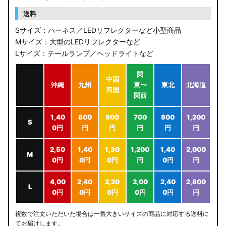
送料
Sサイズ：ハーネス／LEDリフレクターなど小型商品
Mサイズ：大型のLEDリフレクターなど
Lサイズ：テールランプ／ヘッドライトなど
関
中国
沖縄
九州
東〜
東北
北海道
四国
関西
1,40
800
800
700
800
1,200
S
0円
円
円
円
円
円
2,50
1,40
1,30
1,200
1,40
2,000
M
0円
0円
0円
円
0円
円
4,00
2,40
2,20
2,00
2,40
2,800
L
0円
0円
0円
0円
0円
円
複数で注文いただいた場合は一番大きいサイズの商品に対応する送料に
てお届けします。