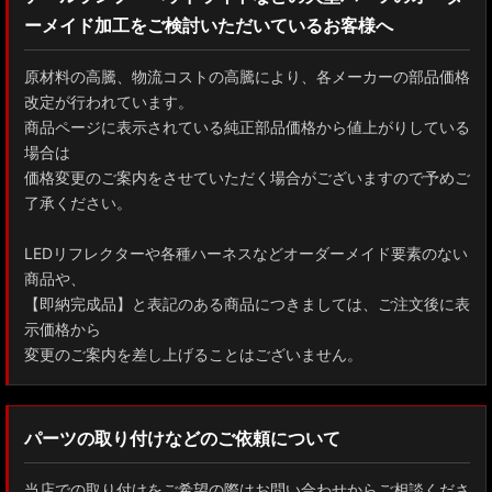
ーメイド加工をご検討いただいているお客様へ
GXPA16 MXPA12 GRヤリス
MXPH10/MXPA10/MXBA10/KSP210 ヤリス
原材料の高騰、物流コストの高騰により、各メーカーの部品価格
改定が行われています。
MXPJ10/15 MXPB10/15 ヤリスクロス
商品ページに表示されている純正部品価格から値上がりしている
場合は
ZYX10 NGX50 C-HR
価格変更のご案内をさせていただく場合がございますので予めご
了承ください。
AAHH40W/AAHH45W/TAHA40W ヴェルファイア
LEDリフレクターや各種ハーネスなどオーダーメイド要素のない
AAHH40W/AAHH45W/AGH40W アルファード
商品や、
【即納完成品】と表記のある商品につきましては、ご注文後に表
AYH30/GGH30/35/AGH30/35 ヴェルファイア
示価格から
変更のご案内を差し上げることはございません。
AYH30/GGH30/35/AGH30/35 アルファード
ACR50 エスティマ
パーツの取り付けなどのご依頼について
ZWR90W/ZWR95W/MZRA90W/MZRA95W ノア/ヴォクシー
当店での取り付けをご希望の際はお問い合わせからご相談くださ