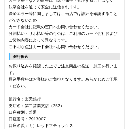
カード番号などの情報は当店で保持・管理することはなく、
決済会社を通じて安全に送信されます。
E13 ノート
決済エラー等に関しましては、当店では詳細を確認すること
ができないため
E12 ノート
カード会社に記載の窓口へお問い合わせください。
B44A/B45A B47A/B48A ルークス ハイウェイスター
分割払い・リボ払い等の可否は、ご利用のカード会社および
ご契約内容によって異なります。
JF3/4 N-BOX カスタム
ご不明な点はカード会社へお問い合わせください。
銀行振込
JH3/4 N-WGN
お振り込みを確認した上でご注文商品の発送・加工を行いま
JH1/2 N-WGN
す。
振込手数料はお客様のご負担となります。あらかじめご了承
RT5/6 RW1/2 CR-V
ください。
RV5/6 RV3/4 ヴェゼル
銀行名：楽天銀行
支店名：第二営業支店（252）
RU3/4 ヴェゼル
口座種別：普通
口座番号：7913007
JW5 S660
口座名義：カ）レッドマティックス