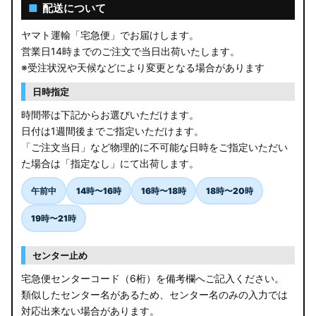
AGL10W RX450h
■
配送について
USF/UVF4# LS600h
ヤマト運輸「宅急便」でお届けします。
営業日14時までのご注文で当日出荷いたします。
JF5/6 N-BOX カスタム
※受注状況や天候などにより変更となる場合があります
MK94S/MK54S スペーシア / カスタム
日時指定
時間帯は下記からお選びいただけます。
ZCEDS/ZDEDS/ZCDDS/ZDDDS スイフト
日付は1週間後までご指定いただけます。
「ご注文当日」など物理的に不可能な日時をご指定いただい
AZSH36W/AZSH37W クラウンスポーツ
た場合は「指定なし」にて出荷します。
LA400K コペン
午前中
14時〜16時
16時〜18時
18時〜20時
汎用LEDバルブ
19時〜21時
BA1A/BA2A/BA5A/BA6A デリカミニ
センター止め
アウトレット
宅急便センターコード（6桁）を備考欄へご記入ください。
類似したセンター名があるため、センター名のみの入力では
JB64W/JB74W/JC74W ジムニー/シエラ/ノマド
対応出来ない場合があります。