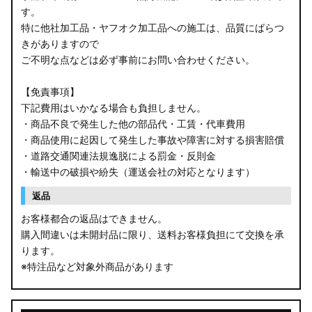
す。
B34W/B35W/B37W/B38W ekクロス
特に他社加工品・ヤフオク加工品への施工は、品質にばらつ
KG CX-8
きがありますので
ご不明な点などは必ず事前にお問い合わせください。
KF CX-5
【免責事項】
GU クロストレック
下記費用はいかなる場合も負担しません。
・商品不良で発生した他の部品代・工賃・代車費用
GU インプレッサ
・商品使用に起因して発生した事故や障害に対する損害賠償
・道路交通関連法規逸脱による罰金・反則金
VN5 VNH レヴォーグ / レイバック
・輸送中の破損や紛失（運送会社の対応となります）
ZD8 BRZ
返品
お客様都合の返品はできません。
ZC6 BRZ
購入間違いは未開封品に限り、送料お客様負担にて交換を承
ります。
URJ201 LX570
※特注品など対象外商品があります
GYL20/AGL20 RX450h