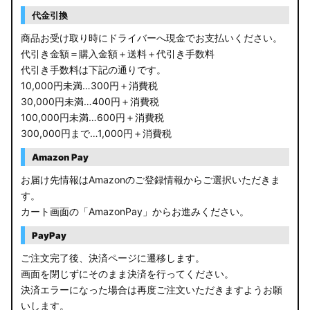
RP6/7 ステップワゴン
代金引換
RP1/2 RP3/4 ステップワゴン/スパーダ
商品お受け取り時にドライバーへ現金でお支払いください。
代引き金額＝購入金額＋送料＋代引き手数料
RK5/6 ステップワゴンスパーダ
代引き手数料は下記の通りです。
10,000円未満…300円＋消費税
RC1/2 オデッセイ
30,000円未満…400円＋消費税
100,000円未満…600円＋消費税
GB5〜8 フリード
300,000円まで…1,000円＋消費税
GR フィット
Amazon Pay
お届け先情報はAmazonのご登録情報からご選択いただきま
GP5/6 GK3〜6 フィット
す。
カート画面の「AmazonPay」からお進みください。
MK53S スペーシアカスタム
PayPay
MA37S/MA27S ソリオ / ソリオ バンディット
ご注文完了後、決済ページに遷移します。
画面を閉じずにそのまま決済を行ってください。
MA26S/MA36S ソリオ
決済エラーになった場合は再度ご注文いただきますようお願
ZC33S スイフトスポーツ
いします。