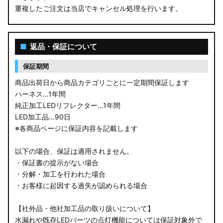
重複したご注文は当店でキャンセル処理を行います。
M900S/M910S トール
LA650S タントカスタム
■
返品・保証について
LA600S タントカスタム
保証期間
LA150S ムーヴカスタム
商品出荷日から商品カテゴリごとに一定期間保証します
ハーネス…1年間
LA700S ウェイク
純正加工LEDリフレクター…1年間
LED加工品…90日
GN0W アウトランダー
※各商品ページに保証内容を記載します
GK1W/GK9W エクリプスクロス
以下の場合、保証は適用されません。
・保証書の提示がない場合
CV1W デリカD:5
・分解・加工を行われた場合
・お客様に起因する過失が認められる場合
B34A/B35A/B37A/B38A デリカミニ
【社外品・他社加工品の取り扱いについて】
B34W/B35W/B37W/B38W ekクロススペース
水漏れや既存LEDパーツの点灯機能については保証対象外で