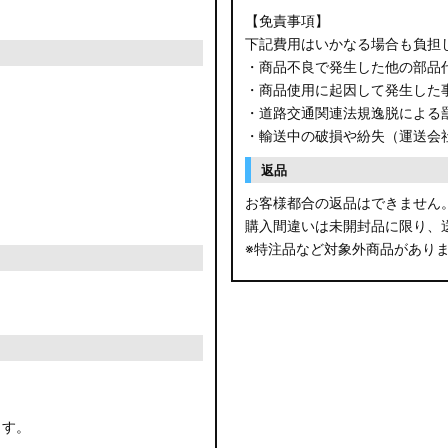
【免責事項】
下記費用はいかなる場合も負担
・商品不良で発生した他の部品
・商品使用に起因して発生した
・道路交通関連法規逸脱による
・輸送中の破損や紛失（運送会
返品
お客様都合の返品はできません
購入間違いは未開封品に限り、
※特注品など対象外商品があり
ます。