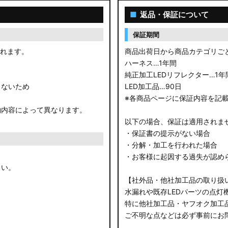
■
返品・保証について
保証期間
されます。
商品出荷日から商品カテゴリご
ハーネス…1年間
純正加工LEDリフレクター…1年
きないため
LED加工品…90日
※各商品ページに保証内容を記
約内容によって異なります。
以下の場合、保証は適用されま
・保証書の提示がない場合
・分解・加工を行われた場合
・お客様に起因する過失が認め
さい。
【社外品・他社加工品の取り扱
水漏れや既存LEDパーツの点灯
特に他社加工品・ヤフオク加工
ご不明な点などは必ず事前にお