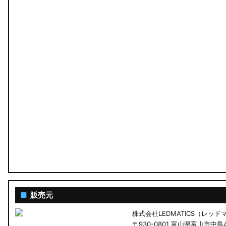
MA26S/MA36S ソリオ
ZC33S スイフトスポーツ
M900S/M910S トール
LA650S タントカスタム
LA600S タントカスタム
LA150S ムーヴカスタム
LA700S ウェイク
GN0W アウトランダー
GK1W/GK9W エクリプスクロス
■
販売元
株式会社LEDMATICS（レッ
CV1W デリカD:5
〒930-0801 富山県富山市中島4-