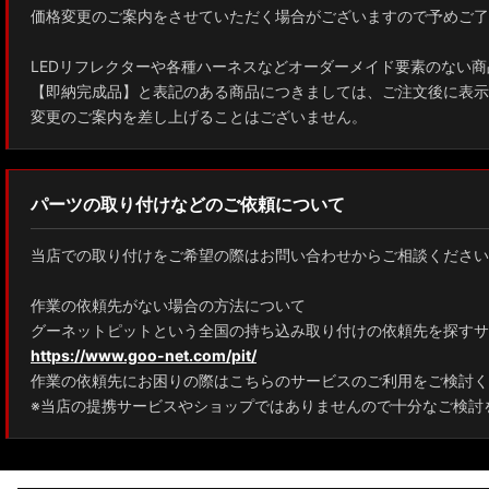
価格変更のご案内をさせていただく場合がございますので予めご了
ZWE211W/ZWE214W/ZRE212W/NRE210W カローラツーリング
LEDリフレクターや各種ハーネスなどオーダーメイド要素のない商
ZWE211H/NRE210H/NRE214H カローラスポーツ
【即納完成品】と表記のある商品につきましては、ご注文後に表示
変更のご案内を差し上げることはございません。
GXPA16 MXPA12 GRヤリス
MXPH10/MXPA10/MXBA10/KSP210 ヤリス
パーツの取り付けなどのご依頼について
MXPJ10/15 MXPB10/15 ヤリスクロス
当店での取り付けをご希望の際はお問い合わせからご相談ください
ZYX10 NGX50 C-HR
作業の依頼先がない場合の方法について
AAHH40W/AAHH45W/TAHA40W ヴェルファイア
グーネットピットという全国の持ち込み取り付けの依頼先を探すサ
https://www.goo-net.com/pit/
AAHH40W/AAHH45W/AGH40W アルファード
作業の依頼先にお困りの際はこちらのサービスのご利用をご検討く
AYH30/GGH30/35/AGH30/35 ヴェルファイア
※当店の提携サービスやショップではありませんので十分なご検討
AYH30/GGH30/35/AGH30/35 アルファード