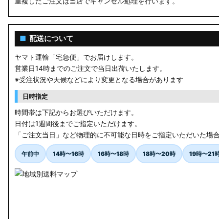
重複したご注文は当店でキャンセル処理を行います。
RU3/4 ヴェゼル
JW5 S660
■
配送について
RP6/7 ステップワゴン
ヤマト運輸「宅急便」でお届けします。
営業日14時までのご注文で当日出荷いたします。
RP1/2 RP3/4 ステップワゴン/スパーダ
※受注状況や天候などにより変更となる場合があります
RK5/6 ステップワゴンスパーダ
日時指定
RC1/2 オデッセイ
時間帯は下記からお選びいただけます。
日付は1週間後までご指定いただけます。
GB5〜8 フリード
「ご注文当日」など物理的に不可能な日時をご指定いただいた場
GR フィット
午前中
14時〜16時
16時〜18時
18時〜20時
19時〜21
GP5/6 GK3〜6 フィット
MK53S スペーシアカスタム
MA37S/MA27S ソリオ / ソリオ バンディット