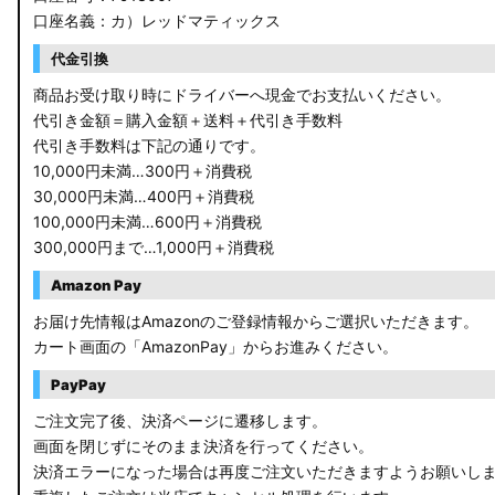
口座名義：カ）レッドマティックス
C27 セレナ
代金引換
B21A デイズルークス
商品お受け取り時にドライバーへ現金でお支払いください。
代引き金額＝購入金額＋送料＋代引き手数料
E13 ノート
代引き手数料は下記の通りです。
10,000円未満…300円＋消費税
E12 ノート
30,000円未満…400円＋消費税
100,000円未満…600円＋消費税
B44A/B45A B47A/B48A ルークス ハイウェイスター
300,000円まで…1,000円＋消費税
JF3/4 N-BOX カスタム
Amazon Pay
JH3/4 N-WGN
お届け先情報はAmazonのご登録情報からご選択いただきます。
カート画面の「AmazonPay」からお進みください。
JH1/2 N-WGN
PayPay
RT5/6 RW1/2 CR-V
ご注文完了後、決済ページに遷移します。
画面を閉じずにそのまま決済を行ってください。
RV5/6 RV3/4 ヴェゼル
決済エラーになった場合は再度ご注文いただきますようお願いし