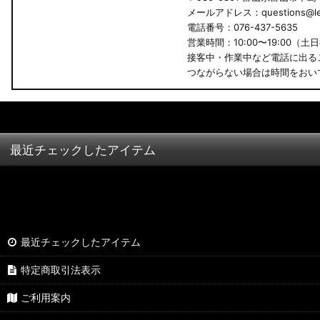
メールアドレス：questions@led
B34A/B35A/B37A/B38A デリカミニ
電話番号：076-437-5635
営業時間：10:00〜19:00（土
B34W/B35W/B37W/B38W ekクロススペース
接客中・作業中など電話に出る
つながらない場合は時間をおい
B34W/B35W/B37W/B38W ekクロス
KG CX-8
KF CX-5
最近チェックしたアイテム
GU クロストレック
GU インプレッサ
VN5 VNH レヴォーグ / レイバック
最近チェックしたアイテム
ZD8 BRZ
特定商取引法表示
ZC6 BRZ
ご利用案内