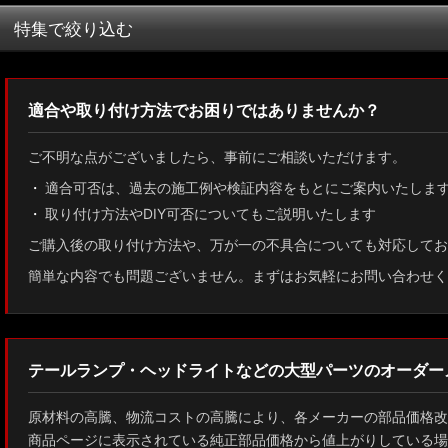
並び順
:
特集で絞り込む
MXWH60/MXWH65 プリウス
適合や取り付け方法でお困りではありませんか？
ZN8 GR86
ご不明な点がございましたら、事前にご相談いただけます。
ZN6 86
適合可否は、過去の施工例や検証内容をもとにご案内いたしま
取り付け方法やDIY可否についてもご説明いたします
GUN125 ハイラックス
ご購入後の取り付け方法や、万が一の不具合についても対応してお
AXUH80/85 MXUA80/85 ハリアー
簡単な内容でも問題ございません。まずはお気軽にお問い合わせく
ZSU60 ハリアー
MXAA54 AXAH54/52 RAV4
テールランプ・ヘッドライトなどの大型パーツのオーダー
GDJ150W/151 WTRJ150 ランドクルーザー プラド
原材料の高騰、物流コストの高騰により、各メーカーの部品価格改
ZVG11/ZSG10 カローラクロス
商品ページに表示されている純正部品価格から値上がりしている場