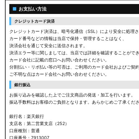
ACR50 エスティマ
■
お支払い方法
ZWR90W/ZWR95W/MZRA90W/MZRA95W ノア/ヴォクシー
クレジットカード決済
ZRR80 ノア/ヴォクシー
クレジットカード決済は、暗号化通信（SSL）により安全に処理
カード番号などの情報は当店で保持・管理することはなく、
MXPL10G/MXPL15G/MXPC10G シエンタ
決済会社を通じて安全に送信されます。
決済エラー等に関しましては、当店では詳細を確認することがで
NHP17/NSP17NCP17 シエンタ
カード会社に記載の窓口へお問い合わせください。
分割払い・リボ払い等の可否は、ご利用のカード会社およびご契
M900A/M910A ルーミー
ご不明な点はカード会社へお問い合わせください。
A200A/A210A ライズ
銀行振込
お振り込みを確認した上でご注文商品の発送・加工を行います。
E52 エルグランド
振込手数料はお客様のご負担となります。あらかじめご了承くだ
T33 エクストレイル
銀行名：楽天銀行
T32 エクストレイル
支店名：第二営業支店（252）
口座種別：普通
C28 セレナ
口座番号：7913007