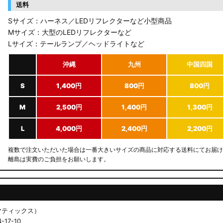
送料
Sサイズ：ハーネス／LEDリフレクターなど小型商品
Mサイズ：大型のLEDリフレクターなど
Lサイズ：テールランプ／ヘッドライトなど
沖縄
九州
中国四国
S
1,400円
800円
800円
M
2,500円
1,400円
1,300円
L
4,000円
2,400円
2,200円
複数で注文いただいた場合は一番大きいサイズの商品に対応する送料にてお届け
離島は実費のご負担をお願いします。
ドマティックス）
17-10