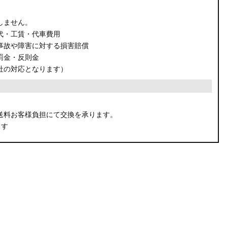
しません。
代・工賃・代車費用
事故や障害に対する損害賠償
罰金・反則金
社の対応となります）
。
送料お客様負担にて交換を承ります。
ます