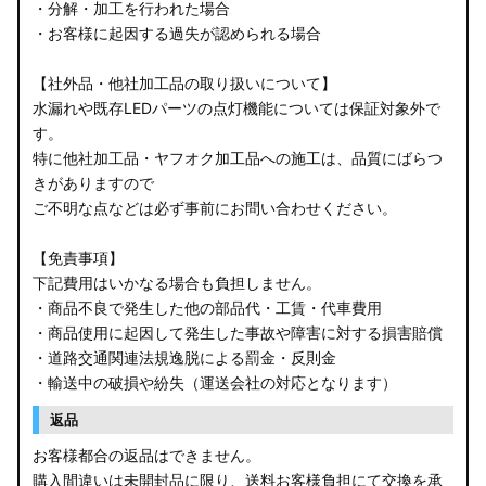
・分解・加工を行われた場合
・お客様に起因する過失が認められる場合
【社外品・他社加工品の取り扱いについて】
水漏れや既存LEDパーツの点灯機能については保証対象外で
す。
特に他社加工品・ヤフオク加工品への施工は、品質にばらつ
きがありますので
ご不明な点などは必ず事前にお問い合わせください。
【免責事項】
下記費用はいかなる場合も負担しません。
・商品不良で発生した他の部品代・工賃・代車費用
・商品使用に起因して発生した事故や障害に対する損害賠償
・道路交通関連法規逸脱による罰金・反則金
・輸送中の破損や紛失（運送会社の対応となります）
返品
お客様都合の返品はできません。
購入間違いは未開封品に限り、送料お客様負担にて交換を承