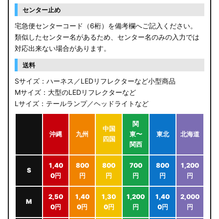
センター止め
宅急便センターコード（6桁）を備考欄へご記入ください。
類似したセンター名があるため、センター名のみの入力では
対応出来ない場合があります。
送料
Sサイズ：ハーネス／LEDリフレクターなど小型商品
Mサイズ：大型のLEDリフレクターなど
Lサイズ：テールランプ／ヘッドライトなど
関
中国
沖縄
九州
東〜
東北
北海道
四国
関西
1,40
800
800
700
800
1,200
S
0円
円
円
円
円
円
2,50
1,40
1,30
1,200
1,40
2,000
M
0円
0円
0円
円
0円
円