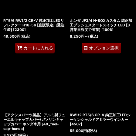
RT5/6 RW1/2 CR-V 純正加工LEDリ
ホンダ JF3/4 N-BOXカスタム 純正加
フレクター H18-56 [直販限定] [受注
工プッシュスタートスイッチ LED [3
生産]
[
2300
]
営業日程度で出荷]
[
1606
]
49,500
円
(税込)
8,250
円
～
(税込)
オプション選択
カートに入れる
【アクシスパーツ製品】アルミ製フュ
RW1/2 RT5/6 CR-V 純正加工LEDシ
ーエルキャップカバー/ガソリンキャ
ーケンシャルドアミラーウインカー
ップカバー ホンダ車用
[
AX_fuel-
[
4507
]
cap-honda
]
55,000
円
(税込)
3,575
円
(税込)