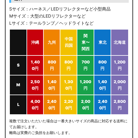
Sサイズ：ハーネス／LEDリフレクターなど小型商品
Mサイズ：大型のLEDリフレクターなど
Lサイズ：テールランプ／ヘッドライトなど
関
中国
沖縄
九州
東〜
東北
北海道
四国
関西
1,40
800
800
700
800
1,200
S
0円
円
円
円
円
円
2,50
1,40
1,30
1,200
1,40
2,000
M
0円
0円
0円
円
0円
円
4,00
2,40
2,20
2,00
2,40
2,800
L
0円
0円
0円
0円
0円
円
複数で注文いただいた場合は一番大きいサイズの商品に対応する送料に
てお届けします。
離島は実費のご負担をお願いします。