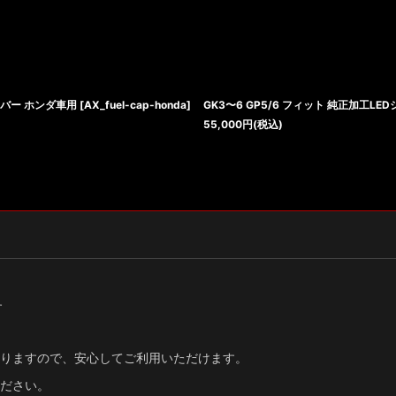
バー ホンダ車用
[
AX_fuel-cap-honda
]
GK3〜6 GP5/6 フィット 純正加工L
55,000
円
(税込)
す
りますので、安心してご利用いただけます。
ださい。