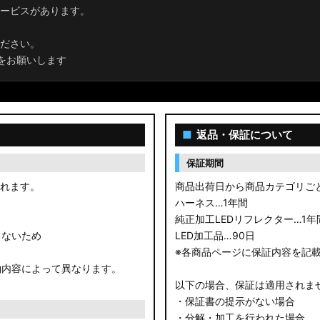
ービスがあります。
ださい。
をお願いします
■
返品・保証について
保証期間
されます。
商品出荷日から商品カテゴリご
ハーネス…1年間
純正加工LEDリフレクター…1年
きないため
LED加工品…90日
※各商品ページに保証内容を記
約内容によって異なります。
以下の場合、保証は適用されま
・保証書の提示がない場合
・分解・加工を行われた場合