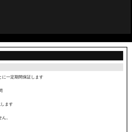
とに一定期間保証します
間
載します
せん。