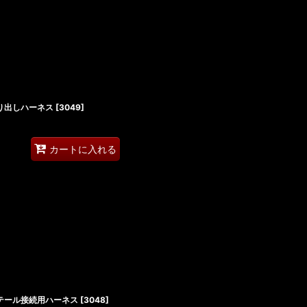
取り出しハーネス
[
3049
]
カートに入れる
 社外テール接続用ハーネス
[
3048
]