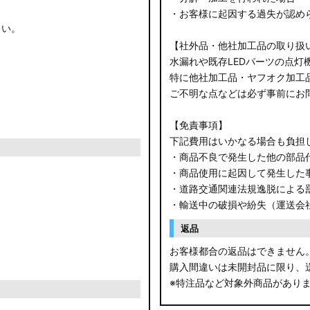
・お客様に起因する過失が認め
さい。
【社外品・他社加工品の取り扱
水漏れや既存LEDパーツの点灯
特に他社加工品・ヤフオク加工
ご不明な点などは必ず事前にお
【免責事項】
下記費用はいかなる場合も負担
・商品不良で発生した他の部品
・商品使用に起因して発生した
・道路交通関連法規逸脱による
・輸送中の破損や紛失（運送会
返品
お客様都合の返品はできません
購入間違いは未開封品に限り、
※特注品など対象外商品があり