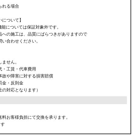
られる場合
いについて】
機能については保証対象外です。
品への施工は、品質にばらつきがありますので
問い合わせください。
しません。
代・工賃・代車費用
事故や障害に対する損害賠償
罰金・反則金
社の対応となります）
。
送料お客様負担にて交換を承ります。
ます