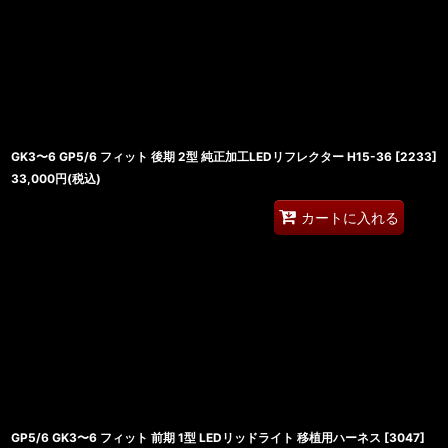
並び順
:
GK3〜6 GP5/6 フィット 後期 2型 純正加工LEDリフレクター H15-36
[
2233
]
33,000
円
(税込)
カートに入れる
GP5/6 GK3〜6 フィット 前期 1型 LEDリッドライト 移植用ハーネス
[
3047
]