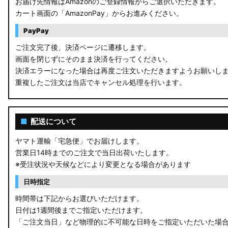
お届け先情報はAmazonのご登録情報からご選択いただきます。
カート画面の「AmazonPay」からお進みください。
PayPay
ご注文完了後、決済ページに遷移します。
画面を閉じずにそのまま決済を行ってください。
決済エラーになった場合は再度ご注文いただきますようお願いし
重複したご注文は当店でキャンセル処理を行います。
■
配送について
ヤマト運輸「宅急便」でお届けします。
営業日14時までのご注文で当日出荷いたします。
※受注状況や天候などにより変更となる場合があります
日時指定
時間帯は下記からお選びいただけます。
日付は1週間後までご指定いただけます。
「ご注文当日」など物理的に不可能な日時をご指定いただいた場