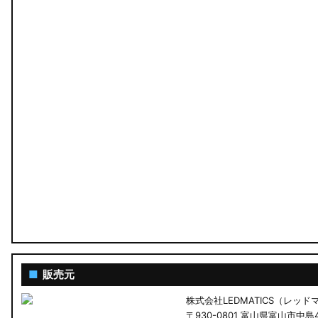
MA26S/MA36S ソリオ
ZC33S スイフトスポーツ
M900S/M910S トール
LA650S タントカスタム
LA600S タントカスタム
LA150S ムーヴカスタム
LA700S ウェイク
GN0W アウトランダー
GK1W/GK9W エクリプスクロス
■
販売元
株式会社LEDMATICS（レッ
CV1W デリカD:5
〒930-0801 富山県富山市中島4-