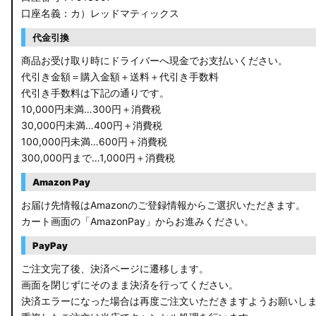
口座名義：カ）レッドマティックス
C27 セレナ
代金引換
B21A デイズルークス
商品お受け取り時にドライバーへ現金でお支払いください。
代引き金額＝購入金額＋送料＋代引き手数料
E13 ノート
代引き手数料は下記の通りです。
10,000円未満…300円＋消費税
E12 ノート
30,000円未満…400円＋消費税
100,000円未満…600円＋消費税
B44A/B45A B47A/B48A ルークス ハイウェイスター
300,000円まで…1,000円＋消費税
JF3/4 N-BOX カスタム
Amazon Pay
JH3/4 N-WGN
お届け先情報はAmazonのご登録情報からご選択いただきます。
カート画面の「AmazonPay」からお進みください。
JH1/2 N-WGN
PayPay
RT5/6 RW1/2 CR-V
ご注文完了後、決済ページに遷移します。
画面を閉じずにそのまま決済を行ってください。
RV5/6 RV3/4 ヴェゼル
決済エラーになった場合は再度ご注文いただきますようお願いし