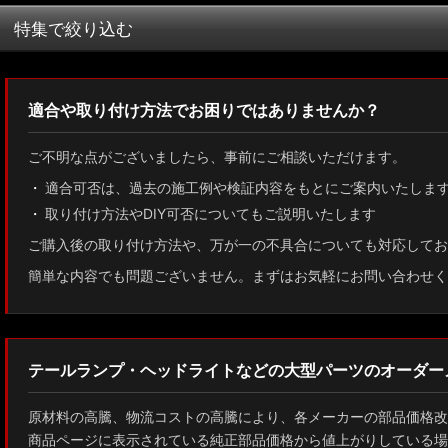
並び順
:
特集で絞り込む
MXWH60/MXWH65 プリウス
適合や取り付け方法でお困りではありませんか？
ZN8 GR86
ご不明な点がございましたら、事前にご相談いただけます。
ZN6 86
適合可否は、過去の施工例や検証内容をもとにご案内いたしま
取り付け方法やDIY可否についてもご説明いたします
GUN125 ハイラックス
ご購入後の取り付け方法や、万が一の不具合についても対応してお
AXUH80/85 MXUA80/85 ハリアー
簡単な内容でも問題ございません。まずはお気軽にお問い合わせく
ZSU60 ハリアー
MXAA54 AXAH54/52 RAV4
テールランプ・ヘッドライトなどの大型パーツのオーダー
GDJ150W/151 WTRJ150 ランドクルーザー プラド
原材料の高騰、物流コストの高騰により、各メーカーの部品価格改
ZVG11/ZSG10 カローラクロス
商品ページに表示されている純正部品価格から値上がりしている場