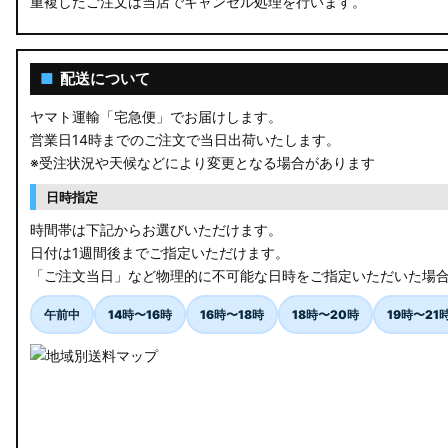
重複したご注文は当店でキャンセル処理を行います。
RU3/4 ヴェゼル
JW5 S660
■
配送について
RP6/7 ステップワゴン
ヤマト運輸「宅急便」でお届けします。
営業日14時までのご注文で当日出荷いたします。
RP1/2 RP3/4 ステップワゴン/スパーダ
※受注状況や天候などにより変更となる場合があります
RK5/6 ステップワゴンスパーダ
日時指定
RC1/2 オデッセイ
時間帯は下記からお選びいただけます。
日付は1週間後までご指定いただけます。
GB5〜8 フリード
「ご注文当日」など物理的に不可能な日時をご指定いただいた場
GR フィット
午前中
14時〜16時
16時〜18時
18時〜20時
19時〜21
GP5/6 GK3〜6 フィット
MK53S スペーシアカスタム
MA37S/MA27S ソリオ / ソリオ バンディット