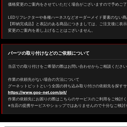
価格変更のご案内をさせていただく場合がございますので予めご了
ZWE211W/ZWE214W/ZRE212W/NRE210W カローラツーリング
LEDリフレクターや各種ハーネスなどオーダーメイド要素のない商
ZWE211H/NRE210H/NRE214H カローラスポーツ
【即納完成品】と表記のある商品につきましては、ご注文後に表示
変更のご案内を差し上げることはございません。
GXPA16 MXPA12 GRヤリス
MXPH10/MXPA10/MXBA10/KSP210 ヤリス
パーツの取り付けなどのご依頼について
MXPJ10/15 MXPB10/15 ヤリスクロス
当店での取り付けをご希望の際はお問い合わせからご相談ください
ZYX10 NGX50 C-HR
作業の依頼先がない場合の方法について
AAHH40W/AAHH45W/TAHA40W ヴェルファイア
グーネットピットという全国の持ち込み取り付けの依頼先を探すサ
https://www.goo-net.com/pit/
AAHH40W/AAHH45W/AGH40W アルファード
作業の依頼先にお困りの際はこちらのサービスのご利用をご検討く
AYH30/GGH30/35/AGH30/35 ヴェルファイア
※当店の提携サービスやショップではありませんので十分なご検討
AYH30/GGH30/35/AGH30/35 アルファード