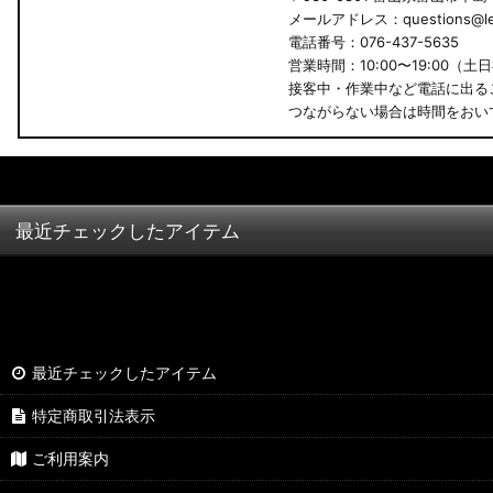
メールアドレス：questions@led
B34A/B35A/B37A/B38A デリカミニ
電話番号：076-437-5635
営業時間：10:00〜19:00（土
B34W/B35W/B37W/B38W ekクロススペース
接客中・作業中など電話に出る
つながらない場合は時間をおい
B34W/B35W/B37W/B38W ekクロス
KG CX-8
KF CX-5
最近チェックしたアイテム
GU クロストレック
GU インプレッサ
VN5 VNH レヴォーグ / レイバック
最近チェックしたアイテム
ZD8 BRZ
特定商取引法表示
ZC6 BRZ
ご利用案内