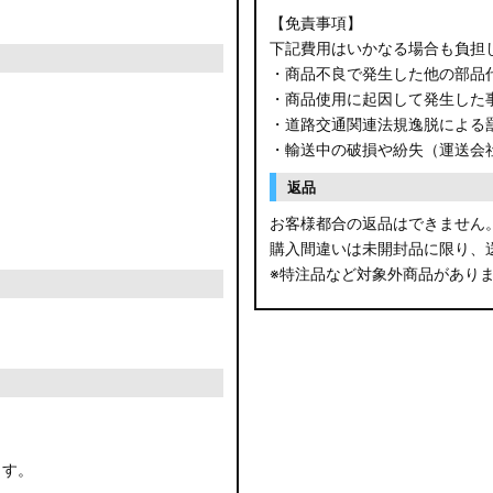
【免責事項】
下記費用はいかなる場合も負担
・商品不良で発生した他の部品
・商品使用に起因して発生した
・道路交通関連法規逸脱による
・輸送中の破損や紛失（運送会
返品
お客様都合の返品はできません
購入間違いは未開封品に限り、
※特注品など対象外商品があり
ます。