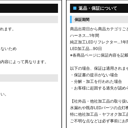
■
返品・保証について
保証期間
されます。
商品出荷日から商品カテゴリご
ハーネス…1年間
純正加工LEDリフレクター…1年
きないため
LED加工品…90日
※各商品ページに保証内容を記
約内容によって異なります。
以下の場合、保証は適用されま
・保証書の提示がない場合
・分解・加工を行われた場合
・お客様に起因する過失が認め
さい。
【社外品・他社加工品の取り扱
水漏れや既存LEDパーツの点灯
特に他社加工品・ヤフオク加工
ご不明な点などは必ず事前にお