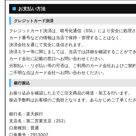
ACR50 エスティマ
■
お支払い方法
ZWR90W/ZWR95W/MZRA90W/MZRA95W ノア/ヴォクシー
クレジットカード決済
ZRR80 ノア/ヴォクシー
クレジットカード決済は、暗号化通信（SSL）により安全に処理
カード番号などの情報は当店で保持・管理することはなく、
MXPL10G/MXPL15G/MXPC10G シエンタ
決済会社を通じて安全に送信されます。
決済エラー等に関しましては、当店では詳細を確認することがで
NHP17/NSP17NCP17 シエンタ
カード会社に記載の窓口へお問い合わせください。
分割払い・リボ払い等の可否は、ご利用のカード会社およびご契
M900A/M910A ルーミー
ご不明な点はカード会社へお問い合わせください。
A200A/A210A ライズ
銀行振込
お振り込みを確認した上でご注文商品の発送・加工を行います。
E52 エルグランド
振込手数料はお客様のご負担となります。あらかじめご了承くだ
T33 エクストレイル
銀行名：楽天銀行
T32 エクストレイル
支店名：第二営業支店（252）
口座種別：普通
C28 セレナ
口座番号：7913007