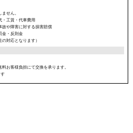
しません。
代・工賃・代車費用
事故や障害に対する損害賠償
罰金・反則金
社の対応となります）
。
送料お客様負担にて交換を承ります。
ます