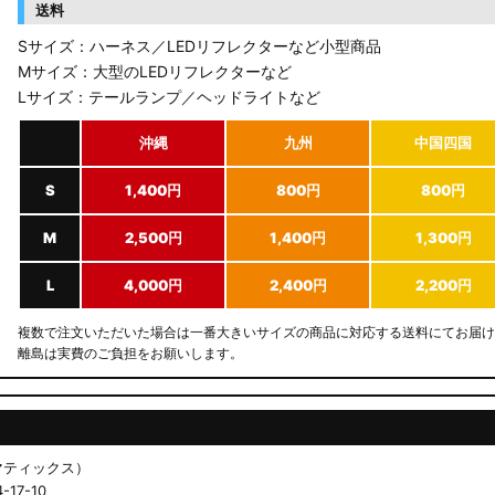
送料
Sサイズ：ハーネス／LEDリフレクターなど小型商品
Mサイズ：大型のLEDリフレクターなど
Lサイズ：テールランプ／ヘッドライトなど
沖縄
九州
中国四国
S
1,400円
800円
800円
M
2,500円
1,400円
1,300円
L
4,000円
2,400円
2,200円
複数で注文いただいた場合は一番大きいサイズの商品に対応する送料にてお届け
離島は実費のご負担をお願いします。
ドマティックス）
17-10