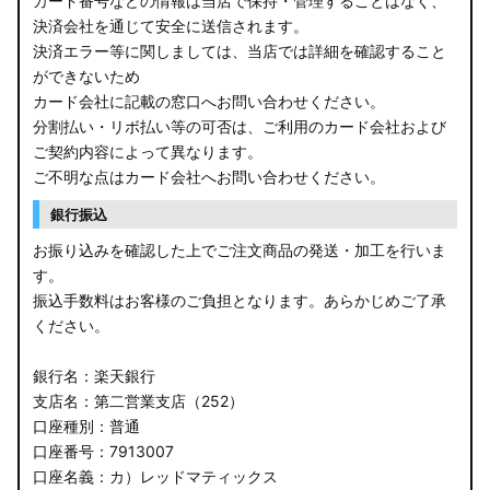
カード番号などの情報は当店で保持・管理することはなく、
決済会社を通じて安全に送信されます。
E13 ノート
決済エラー等に関しましては、当店では詳細を確認すること
ができないため
E12 ノート
カード会社に記載の窓口へお問い合わせください。
B44A/B45A B47A/B48A ルークス ハイウェイスター
分割払い・リボ払い等の可否は、ご利用のカード会社および
ご契約内容によって異なります。
JF3/4 N-BOX カスタム
ご不明な点はカード会社へお問い合わせください。
銀行振込
JH3/4 N-WGN
お振り込みを確認した上でご注文商品の発送・加工を行いま
JH1/2 N-WGN
す。
振込手数料はお客様のご負担となります。あらかじめご了承
RT5/6 RW1/2 CR-V
ください。
RV5/6 RV3/4 ヴェゼル
銀行名：楽天銀行
支店名：第二営業支店（252）
RU3/4 ヴェゼル
口座種別：普通
口座番号：7913007
JW5 S660
口座名義：カ）レッドマティックス