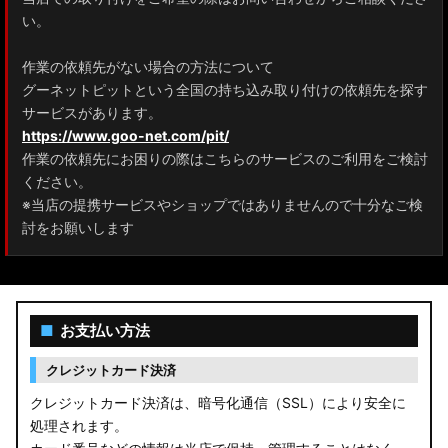
ZRR80 ノア/ヴォクシー
い。
MXPL10G/MXPL15G/MXPC10G シエンタ
作業の依頼先がない場合の方法について
グーネットピットという全国の持ち込み取り付けの依頼先を探す
NHP17/NSP17NCP17 シエンタ
サービスがあります。
M900A/M910A ルーミー
https://www.goo-net.com/pit/
作業の依頼先にお困りの際はこちらのサービスのご利用をご検討
A200A/A210A ライズ
ください。
※当店の提携サービスやショップではありませんので十分なご検
E52 エルグランド
討をお願いします
T33 エクストレイル
T32 エクストレイル
■
お支払い方法
C28 セレナ
クレジットカード決済
C27 セレナ
クレジットカード決済は、暗号化通信（SSL）により安全に
処理されます。
B21A デイズルークス