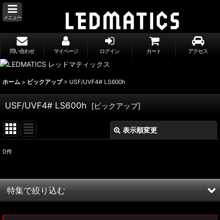
メニュー
問い合わせ
マイページ
ログイン
カート
アクセス
ホーム
>
ピックアップ
>
USF/UVF4# LS600h
USF/UVF4# LS600h
[
ピックアップ
]
表示順変更
閉じる
0
件
表示数
:
並び順
:
特集で絞り込む
絞り込む
MXWH60/MXWH65 プリウス