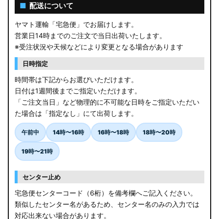
AGL10W RX450h
■
配送について
USF/UVF4# LS600h
ヤマト運輸「宅急便」でお届けします。
営業日14時までのご注文で当日出荷いたします。
JF5/6 N-BOX カスタム
※受注状況や天候などにより変更となる場合があります
MK94S/MK54S スペーシア / カスタム
日時指定
時間帯は下記からお選びいただけます。
ZCEDS/ZDEDS/ZCDDS/ZDDDS スイフト
日付は1週間後までご指定いただけます。
「ご注文当日」など物理的に不可能な日時をご指定いただい
AZSH36W/AZSH37W クラウンスポーツ
た場合は「指定なし」にて出荷します。
LA400K コペン
午前中
14時〜16時
16時〜18時
18時〜20時
汎用LEDバルブ
19時〜21時
BA1A/BA2A/BA5A/BA6A デリカミニ
センター止め
アウトレット
宅急便センターコード（6桁）を備考欄へご記入ください。
類似したセンター名があるため、センター名のみの入力では
JB64W/JB74W/JC74W ジムニー/シエラ/ノマド
対応出来ない場合があります。