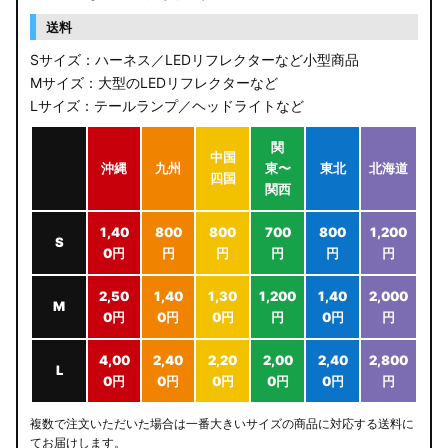
送料
Sサイズ：ハーネス／LEDリフレクターなど小型商品
Mサイズ：大型のLEDリフレクターなど
Lサイズ：テールランプ／ヘッドライトなど
関
中国
沖縄
九州
東〜
東北
北海道
四国
関西
1,40
800
800
700
800
1,200
S
0円
円
円
円
円
円
2,50
1,40
1,30
1,200
1,40
2,000
M
0円
0円
0円
円
0円
円
4,00
2,40
2,20
2,00
2,40
2,800
L
0円
0円
0円
0円
0円
円
複数で注文いただいた場合は一番大きいサイズの商品に対応する送料に
てお届けします。