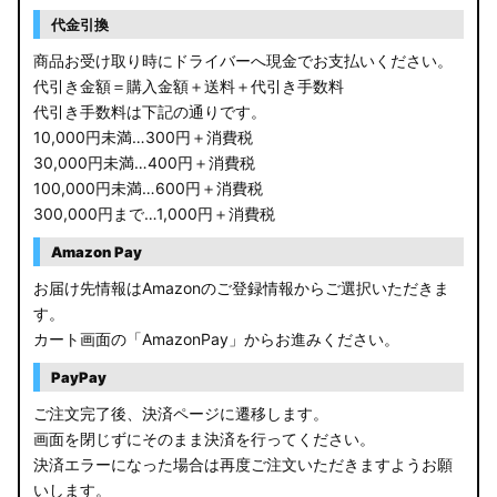
RP6/7 ステップワゴン
代金引換
RP1/2 RP3/4 ステップワゴン/スパーダ
商品お受け取り時にドライバーへ現金でお支払いください。
代引き金額＝購入金額＋送料＋代引き手数料
RK5/6 ステップワゴンスパーダ
代引き手数料は下記の通りです。
10,000円未満…300円＋消費税
RC1/2 オデッセイ
30,000円未満…400円＋消費税
100,000円未満…600円＋消費税
GB5〜8 フリード
300,000円まで…1,000円＋消費税
GR フィット
Amazon Pay
お届け先情報はAmazonのご登録情報からご選択いただきま
GP5/6 GK3〜6 フィット
す。
カート画面の「AmazonPay」からお進みください。
MK53S スペーシアカスタム
PayPay
MA37S/MA27S ソリオ / ソリオ バンディット
ご注文完了後、決済ページに遷移します。
画面を閉じずにそのまま決済を行ってください。
MA26S/MA36S ソリオ
決済エラーになった場合は再度ご注文いただきますようお願
ZC33S スイフトスポーツ
いします。