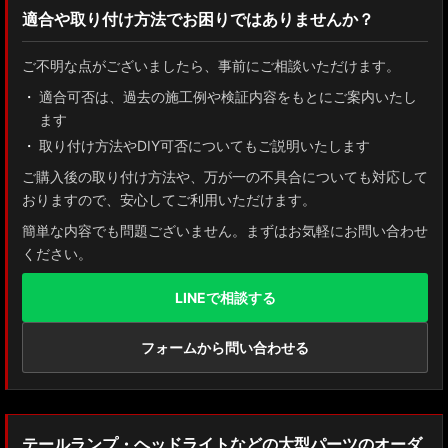
適合や取り付け方法でお困りではありませんか？
ZN8 GR86
ご不明な点がございましたら、事前にご相談いただけます。
ZN6 86
適合可否は、過去の施工例や検証内容をもとにご案内いたし
ます
GUN125 ハイラックス
取り付け方法やDIY可否についてもご説明いたします
AXUH80/85 MXUA80/85 ハリアー
ご購入後の取り付け方法や、万が一の不具合についても対応して
おりますので、安心してご利用いただけます。
ZSU60 ハリアー
簡単な内容でも問題ございません。まずはお気軽にお問い合わせ
ください。
MXAA54 AXAH54/52 RAV4
LINEで相談する
GDJ150W/151 WTRJ150 ランドクルーザー プラド
ZVG11/ZSG10 カローラクロス
フォームから問い合わせる
ZWE211W/ZWE214W/ZRE212W/NRE210W カローラツーリング
ZWE211H/NRE210H/NRE214H カローラスポーツ
テールランプ・ヘッドライトなどの大型パーツのオーダ