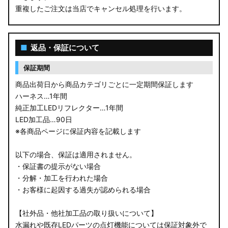
重複したご注文は当店でキャンセル処理を行います。
M900S/M910S トール
LA650S タントカスタム
■
返品・保証について
LA600S タントカスタム
保証期間
LA150S ムーヴカスタム
商品出荷日から商品カテゴリごとに一定期間保証します
ハーネス…1年間
LA700S ウェイク
純正加工LEDリフレクター…1年間
LED加工品…90日
GN0W アウトランダー
※各商品ページに保証内容を記載します
GK1W/GK9W エクリプスクロス
以下の場合、保証は適用されません。
・保証書の提示がない場合
CV1W デリカD:5
・分解・加工を行われた場合
・お客様に起因する過失が認められる場合
B34A/B35A/B37A/B38A デリカミニ
【社外品・他社加工品の取り扱いについて】
B34W/B35W/B37W/B38W ekクロススペース
水漏れや既存LEDパーツの点灯機能については保証対象外で