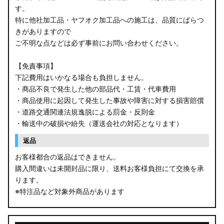
す。
B34W/B35W/B37W/B38W ekクロス
特に他社加工品・ヤフオク加工品への施工は、品質にばらつ
KG CX-8
きがありますので
ご不明な点などは必ず事前にお問い合わせください。
KF CX-5
【免責事項】
GU クロストレック
下記費用はいかなる場合も負担しません。
・商品不良で発生した他の部品代・工賃・代車費用
GU インプレッサ
・商品使用に起因して発生した事故や障害に対する損害賠償
・道路交通関連法規逸脱による罰金・反則金
VN5 VNH レヴォーグ / レイバック
・輸送中の破損や紛失（運送会社の対応となります）
ZD8 BRZ
返品
お客様都合の返品はできません。
ZC6 BRZ
購入間違いは未開封品に限り、送料お客様負担にて交換を承
ります。
URJ201 LX570
※特注品など対象外商品があります
GYL20/AGL20 RX450h