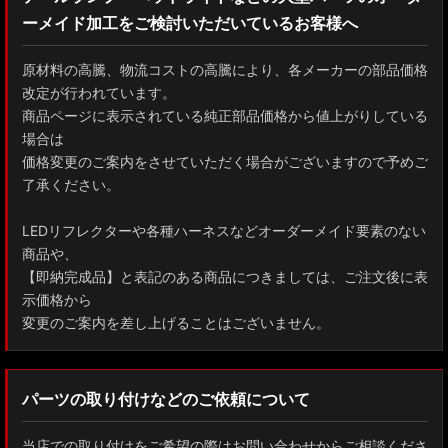
ーメイド加工をご検討いただいているお客様へ
GXPA16 MXPA12 GRヤリス
MXPH10/MXPA10/MXBA10/KSP210 ヤリス
原材料の高騰、物流コストの高騰により、各メーカーの部品価格
改定が行われています。
MXPJ10/15 MXPB10/15 ヤリスクロス
商品ページに表示されている純正部品価格から値上がりしている
場合は
ZYX10 NGX50 C-HR
価格変更のご案内をさせていただく場合がございますので予めご
了承ください。
AAHH40W/AAHH45W/TAHA40W ヴェルファイア
LEDリフレクターや各種ハーネスなどオーダーメイド要素のない
AAHH40W/AAHH45W/AGH40W アルファード
商品や、
【即納完成品】と表記のある商品につきましては、ご注文後に表
AYH30/GGH30/35/AGH30/35 ヴェルファイア
示価格から
変更のご案内を差し上げることはございません。
AYH30/GGH30/35/AGH30/35 アルファード
ACR50 エスティマ
パーツの取り付けなどのご依頼について
ZWR90W/ZWR95W/MZRA90W/MZRA95W ノア/ヴォクシー
当店での取り付けをご希望の際はお問い合わせからご相談くださ