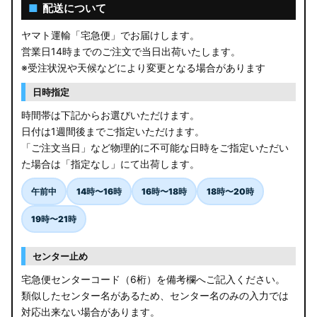
AGL10W RX450h
■
配送について
USF/UVF4# LS600h
ヤマト運輸「宅急便」でお届けします。
営業日14時までのご注文で当日出荷いたします。
JF5/6 N-BOX カスタム
※受注状況や天候などにより変更となる場合があります
MK94S/MK54S スペーシア / カスタム
日時指定
時間帯は下記からお選びいただけます。
ZCEDS/ZDEDS/ZCDDS/ZDDDS スイフト
日付は1週間後までご指定いただけます。
「ご注文当日」など物理的に不可能な日時をご指定いただい
AZSH36W/AZSH37W クラウンスポーツ
た場合は「指定なし」にて出荷します。
LA400K コペン
午前中
14時〜16時
16時〜18時
18時〜20時
汎用LEDバルブ
19時〜21時
BA1A/BA2A/BA5A/BA6A デリカミニ
センター止め
アウトレット
宅急便センターコード（6桁）を備考欄へご記入ください。
類似したセンター名があるため、センター名のみの入力では
JB64W/JB74W/JC74W ジムニー/シエラ/ノマド
対応出来ない場合があります。