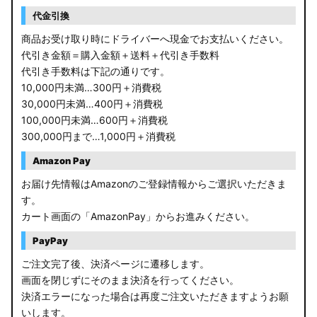
RP6/7 ステップワゴン
代金引換
RP1/2 RP3/4 ステップワゴン/スパーダ
商品お受け取り時にドライバーへ現金でお支払いください。
代引き金額＝購入金額＋送料＋代引き手数料
RK5/6 ステップワゴンスパーダ
代引き手数料は下記の通りです。
10,000円未満…300円＋消費税
RC1/2 オデッセイ
30,000円未満…400円＋消費税
100,000円未満…600円＋消費税
GB5〜8 フリード
300,000円まで…1,000円＋消費税
GR フィット
Amazon Pay
お届け先情報はAmazonのご登録情報からご選択いただきま
GP5/6 GK3〜6 フィット
す。
カート画面の「AmazonPay」からお進みください。
MK53S スペーシアカスタム
PayPay
MA37S/MA27S ソリオ / ソリオ バンディット
ご注文完了後、決済ページに遷移します。
画面を閉じずにそのまま決済を行ってください。
MA26S/MA36S ソリオ
決済エラーになった場合は再度ご注文いただきますようお願
ZC33S スイフトスポーツ
いします。