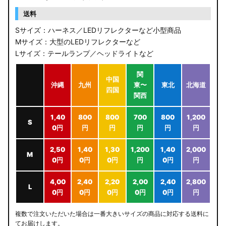
送料
Sサイズ：ハーネス／LEDリフレクターなど小型商品
Mサイズ：大型のLEDリフレクターなど
Lサイズ：テールランプ／ヘッドライトなど
関
中国
沖縄
九州
東〜
東北
北海道
四国
関西
1,40
800
800
700
800
1,200
S
0円
円
円
円
円
円
2,50
1,40
1,30
1,200
1,40
2,000
M
0円
0円
0円
円
0円
円
4,00
2,40
2,20
2,00
2,40
2,800
L
0円
0円
0円
0円
0円
円
複数で注文いただいた場合は一番大きいサイズの商品に対応する送料に
てお届けします。