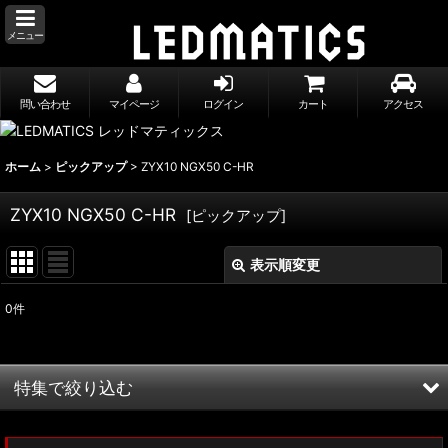
メニュー
問い合わせ
マイページ
ログイン
カート
アクセス
ホーム
>
ピックアップ
>
ZYX10 NGX50 C-HR
ZYX10 NGX50 C-HR
[
ピックアップ
]
表示順変更
閉じる
0
件
表示数
:
並び順
:
特集で絞り込む
絞り込む
MXWH60/MXWH65 プリウス