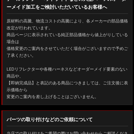
ーメイド加工をご検討いただいているお客様へ
GXPA16 MXPA12 GRヤリス
MXPH10/MXPA10/MXBA10/KSP210 ヤリス
原材料の高騰、物流コストの高騰により、各メーカーの部品価格
改定が行われています。
MXPJ10/15 MXPB10/15 ヤリスクロス
商品ページに表示されている純正部品価格から値上がりしている
場合は
ZYX10 NGX50 C-HR
価格変更のご案内をさせていただく場合がございますので予めご
了承ください。
AAHH40W/AAHH45W/TAHA40W ヴェルファイア
LEDリフレクターや各種ハーネスなどオーダーメイド要素のない
AAHH40W/AAHH45W/AGH40W アルファード
商品や、
【即納完成品】と表記のある商品につきましては、ご注文後に表
AYH30/GGH30/35/AGH30/35 ヴェルファイア
示価格から
変更のご案内を差し上げることはございません。
AYH30/GGH30/35/AGH30/35 アルファード
ACR50 エスティマ
パーツの取り付けなどのご依頼について
ZWR90W/ZWR95W/MZRA90W/MZRA95W ノア/ヴォクシー
当店での取り付けをご希望の際はお問い合わせからご相談くださ