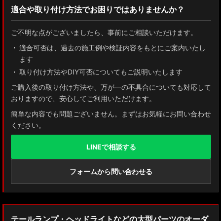
適合や取り付け方法でお困りではありませんか？
ZN8 GR86
ご不明な点がございましたら、事前にご相談いただけます。
ZN6 86
適合可否は、過去の施工例や検証内容をもとにご案内いたし
ます
GUN125 ハイラックス
取り付け方法やDIY可否についてもご説明いたします
AXUH80/85 MXUA80/85 ハリアー
ご購入後の取り付け方法や、万が一の不具合についても対応して
おりますので、安心してご利用いただけます。
ZSU60 ハリアー
簡単な内容でも問題ございません。まずはお気軽にお問い合わせ
ください。
MXAA54 AXAH54/52 RAV4
LINEで相談する
GDJ150W/151 WTRJ150 ランドクルーザー プラド
ZVG11/ZSG10 カローラクロス
フォームから問い合わせる
ZWE211W/ZWE214W/ZRE212W/NRE210W カローラツーリング
ZWE211H/NRE210H/NRE214H カローラスポーツ
テールランプ・ヘッドライトなどの大型パーツのオーダ