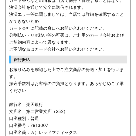
カード番号などの情報は当店で保持・管理することはなく、
決済会社を通じて安全に送信されます。
E13 ノート
決済エラー等に関しましては、当店では詳細を確認すること
ができないため
E12 ノート
カード会社に記載の窓口へお問い合わせください。
B44A/B45A B47A/B48A ルークス ハイウェイスター
分割払い・リボ払い等の可否は、ご利用のカード会社および
ご契約内容によって異なります。
JF3/4 N-BOX カスタム
ご不明な点はカード会社へお問い合わせください。
銀行振込
JH3/4 N-WGN
お振り込みを確認した上でご注文商品の発送・加工を行いま
JH1/2 N-WGN
す。
振込手数料はお客様のご負担となります。あらかじめご了承
RT5/6 RW1/2 CR-V
ください。
RV5/6 RV3/4 ヴェゼル
銀行名：楽天銀行
支店名：第二営業支店（252）
RU3/4 ヴェゼル
口座種別：普通
口座番号：7913007
JW5 S660
口座名義：カ）レッドマティックス