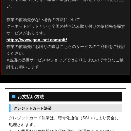
ZRR80 ノア/ヴォクシー
い。
MXPL10G/MXPL15G/MXPC10G シエンタ
作業の依頼先がない場合の方法について
グーネットピットという全国の持ち込み取り付けの依頼先を探す
NHP17/NSP17NCP17 シエンタ
サービスがあります。
M900A/M910A ルーミー
https://www.goo-net.com/pit/
作業の依頼先にお困りの際はこちらのサービスのご利用をご検討
A200A/A210A ライズ
ください。
※当店の提携サービスやショップではありませんので十分なご検
E52 エルグランド
討をお願いします
T33 エクストレイル
T32 エクストレイル
■
お支払い方法
C28 セレナ
クレジットカード決済
C27 セレナ
クレジットカード決済は、暗号化通信（SSL）により安全に
処理されます。
B21A デイズルークス