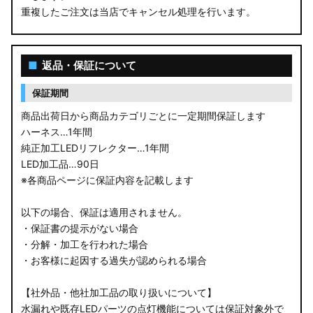
重複したご注文は当店でキャンセル処理を行います。
M900S/M910S トール
LA650S タントカスタム
■
返品・保証について
LA600S タントカスタム
保証期間
LA150S ムーヴカスタム
商品出荷日から商品カテゴリごとに一定期間保証します
ハーネス…1年間
LA700S ウェイク
純正加工LEDリフレクター…1年間
LED加工品…90日
GN0W アウトランダー
※各商品ページに保証内容を記載します
GK1W/GK9W エクリプスクロス
以下の場合、保証は適用されません。
・保証書の提示がない場合
CV1W デリカD:5
・分解・加工を行われた場合
・お客様に起因する過失が認められる場合
B34A/B35A/B37A/B38A デリカミニ
【社外品・他社加工品の取り扱いについて】
B34W/B35W/B37W/B38W ekクロススペース
水漏れや既存LEDパーツの点灯機能については保証対象外で