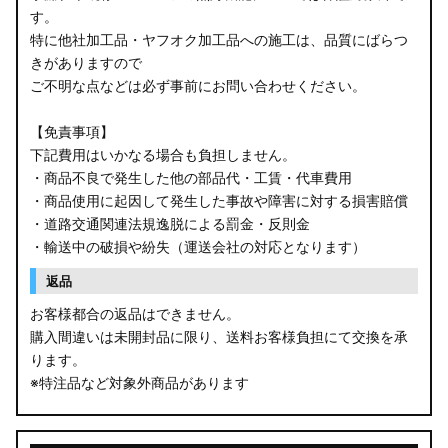
す。
B34W/B35W/B37W/B38W ekクロス
特に他社加工品・ヤフオク加工品への施工は、品質にばらつ
KG CX-8
きがありますので
ご不明な点などは必ず事前にお問い合わせください。
KF CX-5
【免責事項】
GU クロストレック
下記費用はいかなる場合も負担しません。
・商品不良で発生した他の部品代・工賃・代車費用
GU インプレッサ
・商品使用に起因して発生した事故や障害に対する損害賠償
・道路交通関連法規逸脱による罰金・反則金
VN5 VNH レヴォーグ / レイバック
・輸送中の破損や紛失（運送会社の対応となります）
ZD8 BRZ
返品
お客様都合の返品はできません。
ZC6 BRZ
購入間違いは未開封品に限り、送料お客様負担にて交換を承
ります。
URJ201 LX570
※特注品など対象外商品があります
GYL20/AGL20 RX450h