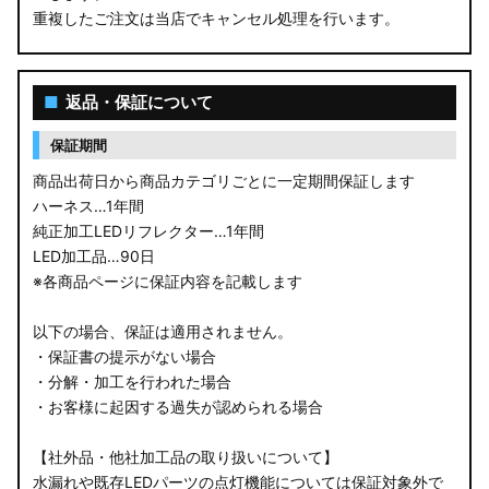
重複したご注文は当店でキャンセル処理を行います。
M900S/M910S トール
LA650S タントカスタム
■
返品・保証について
LA600S タントカスタム
保証期間
LA150S ムーヴカスタム
商品出荷日から商品カテゴリごとに一定期間保証します
ハーネス…1年間
LA700S ウェイク
純正加工LEDリフレクター…1年間
LED加工品…90日
GN0W アウトランダー
※各商品ページに保証内容を記載します
GK1W/GK9W エクリプスクロス
以下の場合、保証は適用されません。
・保証書の提示がない場合
CV1W デリカD:5
・分解・加工を行われた場合
・お客様に起因する過失が認められる場合
B34A/B35A/B37A/B38A デリカミニ
【社外品・他社加工品の取り扱いについて】
B34W/B35W/B37W/B38W ekクロススペース
水漏れや既存LEDパーツの点灯機能については保証対象外で