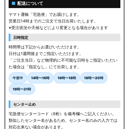
AGL10W RX450h
■
配送について
USF/UVF4# LS600h
ヤマト運輸「宅急便」でお届けします。
営業日14時までのご注文で当日出荷いたします。
JF5/6 N-BOX カスタム
※受注状況や天候などにより変更となる場合があります
MK94S/MK54S スペーシア / カスタム
日時指定
時間帯は下記からお選びいただけます。
ZCEDS/ZDEDS/ZCDDS/ZDDDS スイフト
日付は1週間後までご指定いただけます。
「ご注文当日」など物理的に不可能な日時をご指定いただい
AZSH36W/AZSH37W クラウンスポーツ
た場合は「指定なし」にて出荷します。
LA400K コペン
午前中
14時〜16時
16時〜18時
18時〜20時
汎用LEDバルブ
19時〜21時
BA1A/BA2A/BA5A/BA6A デリカミニ
センター止め
アウトレット
宅急便センターコード（6桁）を備考欄へご記入ください。
類似したセンター名があるため、センター名のみの入力では
JB64W/JB74W/JC74W ジムニー/シエラ/ノマド
対応出来ない場合があります。