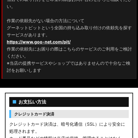
ZRR80 ノア/ヴォクシー
い。
MXPL10G/MXPL15G/MXPC10G シエンタ
作業の依頼先がない場合の方法について
グーネットピットという全国の持ち込み取り付けの依頼先を探す
NHP17/NSP17NCP17 シエンタ
サービスがあります。
M900A/M910A ルーミー
https://www.goo-net.com/pit/
作業の依頼先にお困りの際はこちらのサービスのご利用をご検討
A200A/A210A ライズ
ください。
※当店の提携サービスやショップではありませんので十分なご検
E52 エルグランド
討をお願いします
T33 エクストレイル
T32 エクストレイル
■
お支払い方法
C28 セレナ
クレジットカード決済
C27 セレナ
クレジットカード決済は、暗号化通信（SSL）により安全に
処理されます。
B21A デイズルークス