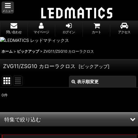
メニュー
問い合わせ
マイページ
ログイン
カート
アクセス
ホーム
>
ピックアップ
>
ZVG11/ZSG10 カローラクロス
ZVG11/ZSG10 カローラクロス
[
ピックアップ
]
表示順変更
閉じる
0
件
表示数
:
並び順
:
特集で絞り込む
絞り込む
MXWH60/MXWH65 プリウス