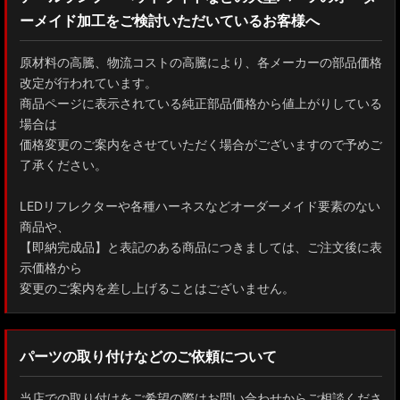
ーメイド加工をご検討いただいているお客様へ
GXPA16 MXPA12 GRヤリス
MXPH10/MXPA10/MXBA10/KSP210 ヤリス
原材料の高騰、物流コストの高騰により、各メーカーの部品価格
改定が行われています。
MXPJ10/15 MXPB10/15 ヤリスクロス
商品ページに表示されている純正部品価格から値上がりしている
場合は
ZYX10 NGX50 C-HR
価格変更のご案内をさせていただく場合がございますので予めご
了承ください。
AAHH40W/AAHH45W/TAHA40W ヴェルファイア
LEDリフレクターや各種ハーネスなどオーダーメイド要素のない
AAHH40W/AAHH45W/AGH40W アルファード
商品や、
【即納完成品】と表記のある商品につきましては、ご注文後に表
AYH30/GGH30/35/AGH30/35 ヴェルファイア
示価格から
変更のご案内を差し上げることはございません。
AYH30/GGH30/35/AGH30/35 アルファード
ACR50 エスティマ
パーツの取り付けなどのご依頼について
ZWR90W/ZWR95W/MZRA90W/MZRA95W ノア/ヴォクシー
当店での取り付けをご希望の際はお問い合わせからご相談くださ