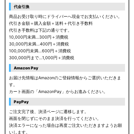
RP6/7 ステップワゴン
代金引換
RP1/2 RP3/4 ステップワゴン/スパーダ
商品お受け取り時にドライバーへ現金でお支払いください。
代引き金額＝購入金額＋送料＋代引き手数料
RK5/6 ステップワゴンスパーダ
代引き手数料は下記の通りです。
10,000円未満…300円＋消費税
RC1/2 オデッセイ
30,000円未満…400円＋消費税
100,000円未満…600円＋消費税
GB5〜8 フリード
300,000円まで…1,000円＋消費税
GR フィット
Amazon Pay
お届け先情報はAmazonのご登録情報からご選択いただきま
GP5/6 GK3〜6 フィット
す。
カート画面の「AmazonPay」からお進みください。
MK53S スペーシアカスタム
PayPay
MA37S/MA27S ソリオ / ソリオ バンディット
ご注文完了後、決済ページに遷移します。
画面を閉じずにそのまま決済を行ってください。
MA26S/MA36S ソリオ
決済エラーになった場合は再度ご注文いただきますようお願
ZC33S スイフトスポーツ
いします。