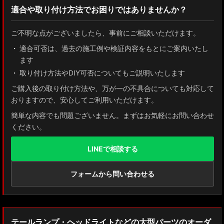
適合や取り付け方法でお困りではありませんか？
ZN8 GR86
ご不明な点がございましたら、事前にご相談いただけます。
ZN6 86
適合可否は、過去の施工例や検証内容をもとにご案内いたし
ます
GUN125 ハイラックス
取り付け方法やDIY可否についてもご説明いたします
AXUH80/85 MXUA80/85 ハリアー
ご購入後の取り付け方法や、万が一の不具合についても対応して
おりますので、安心してご利用いただけます。
ZSU60 ハリアー
簡単な内容でも問題ございません。まずはお気軽にお問い合わせ
ください。
MXAA54 AXAH54/52 RAV4
LINEで相談する
GDJ150W/151 WTRJ150 ランドクルーザー プラド
ZVG11/ZSG10 カローラクロス
フォームから問い合わせる
ZWE211W/ZWE214W/ZRE212W/NRE210W カローラツーリング
ZWE211H/NRE210H/NRE214H カローラスポーツ
テールランプ・ヘッドライトなどの大型パーツのオーダ