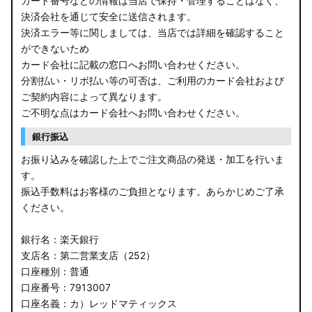
カード番号などの情報は当店で保持・管理することはなく、
決済会社を通じて安全に送信されます。
E13 ノート
決済エラー等に関しましては、当店では詳細を確認すること
ができないため
E12 ノート
カード会社に記載の窓口へお問い合わせください。
B44A/B45A B47A/B48A ルークス ハイウェイスター
分割払い・リボ払い等の可否は、ご利用のカード会社および
ご契約内容によって異なります。
JF3/4 N-BOX カスタム
ご不明な点はカード会社へお問い合わせください。
銀行振込
JH3/4 N-WGN
お振り込みを確認した上でご注文商品の発送・加工を行いま
JH1/2 N-WGN
す。
振込手数料はお客様のご負担となります。あらかじめご了承
RT5/6 RW1/2 CR-V
ください。
RV5/6 RV3/4 ヴェゼル
銀行名：楽天銀行
支店名：第二営業支店（252）
RU3/4 ヴェゼル
口座種別：普通
口座番号：7913007
JW5 S660
口座名義：カ）レッドマティックス