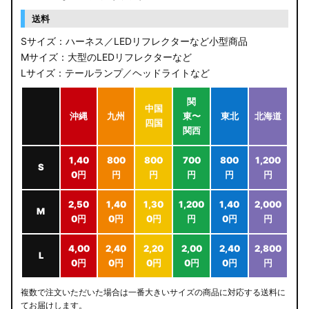
送料
Sサイズ：ハーネス／LEDリフレクターなど小型商品
Mサイズ：大型のLEDリフレクターなど
Lサイズ：テールランプ／ヘッドライトなど
関
中国
沖縄
九州
東〜
東北
北海道
四国
関西
1,40
800
800
700
800
1,200
S
0円
円
円
円
円
円
2,50
1,40
1,30
1,200
1,40
2,000
M
0円
0円
0円
円
0円
円
4,00
2,40
2,20
2,00
2,40
2,800
L
0円
0円
0円
0円
0円
円
複数で注文いただいた場合は一番大きいサイズの商品に対応する送料に
てお届けします。