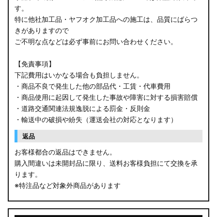
す。
B34W/B35W/B37W/B38W ekクロス
特に他社加工品・ヤフオク加工品への施工は、品質にばらつ
KG CX-8
きがありますので
ご不明な点などは必ず事前にお問い合わせください。
KF CX-5
【免責事項】
GU クロストレック
下記費用はいかなる場合も負担しません。
・商品不良で発生した他の部品代・工賃・代車費用
GU インプレッサ
・商品使用に起因して発生した事故や障害に対する損害賠償
・道路交通関連法規逸脱による罰金・反則金
VN5 VNH レヴォーグ / レイバック
・輸送中の破損や紛失（運送会社の対応となります）
ZD8 BRZ
返品
お客様都合の返品はできません。
ZC6 BRZ
購入間違いは未開封品に限り、送料お客様負担にて交換を承
ります。
URJ201 LX570
※特注品など対象外商品があります
GYL20/AGL20 RX450h