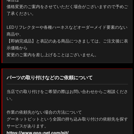
ZYX10 NGX50 C-HR
価格変更のご案内をさせていただく場合がございますので予めご
了承ください。
AAHH40W/AAHH45W/TAHA40W ヴェルファイア
LEDリフレクターや各種ハーネスなどオーダーメイド要素のない
AAHH40W/AAHH45W/AGH40W アルファード
商品や、
【即納完成品】と表記のある商品につきましては、ご注文後に表
AYH30/GGH30/35/AGH30/35 ヴェルファイア
示価格から
変更のご案内を差し上げることはございません。
AYH30/GGH30/35/AGH30/35 アルファード
ACR50 エスティマ
パーツの取り付けなどのご依頼について
ZWR90W/ZWR95W/MZRA90W/MZRA95W ノア/ヴォクシー
当店での取り付けをご希望の際はお問い合わせからご相談くださ
ZRR80 ノア/ヴォクシー
い。
MXPL10G/MXPL15G/MXPC10G シエンタ
作業の依頼先がない場合の方法について
グーネットピットという全国の持ち込み取り付けの依頼先を探す
NHP17/NSP17NCP17 シエンタ
サービスがあります。
M900A/M910A ルーミー
https://www.goo-net.com/pit/