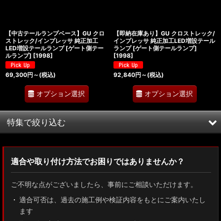
【中古テールランプベース】GU クロ
【即納在庫あり】GU クロストレック/
ストレック/インプレッサ 純正加工
インプレッサ 純正加工LED増設テール
LED増設テールランプ [ゲート側テー
ランプ [ゲート側テールランプ]
ルランプ]
[
1998
]
[
1998
]
69,300
円
～
(税込)
92,840
円
～
(税込)
オプション選択
オプション選択
特集で絞り込む
MXWH60/MXWH65 プリウス
適合や取り付け方法でお困りではありませんか？
ZN8 GR86
ご不明な点がございましたら、事前にご相談いただけます。
ZN6 86
適合可否は、過去の施工例や検証内容をもとにご案内いたし
ます
GUN125 ハイラックス