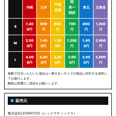
関
中国
沖縄
九州
東〜
東北
北海道
四国
関西
1,40
800
800
700
800
1,200
S
0円
円
円
円
円
円
2,50
1,40
1,30
1,200
1,40
2,000
M
0円
0円
0円
円
0円
円
4,00
2,40
2,20
2,00
2,40
2,800
L
0円
0円
0円
0円
0円
円
複数で注文いただいた場合は一番大きいサイズの商品に対応する送料に
てお届けします。
離島は実費のご負担をお願いします。
■
販売元
株式会社LEDMATICS（レッドマティックス）