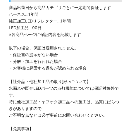
LA150S ムーヴカスタム
商品出荷日から商品カテゴリごとに一定期間保証します
ハーネス…1年間
LA700S ウェイク
純正加工LEDリフレクター…1年間
LED加工品…90日
GN0W アウトランダー
※各商品ページに保証内容を記載します
GK1W/GK9W エクリプスクロス
以下の場合、保証は適用されません。
・保証書の提示がない場合
CV1W デリカD:5
・分解・加工を行われた場合
・お客様に起因する過失が認められる場合
B34A/B35A/B37A/B38A デリカミニ
【社外品・他社加工品の取り扱いについて】
B34W/B35W/B37W/B38W ekクロススペース
水漏れや既存LEDパーツの点灯機能については保証対象外で
す。
B34W/B35W/B37W/B38W ekクロス
特に他社加工品・ヤフオク加工品への施工は、品質にばらつ
KG CX-8
きがありますので
ご不明な点などは必ず事前にお問い合わせください。
KF CX-5
【免責事項】