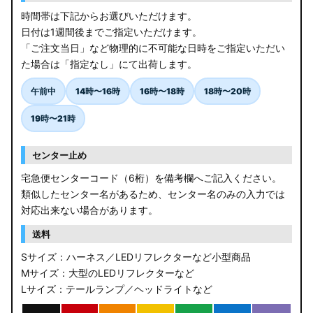
時間帯は下記からお選びいただけます。
ZCEDS/ZDEDS/ZCDDS/ZDDDS スイフト
日付は1週間後までご指定いただけます。
「ご注文当日」など物理的に不可能な日時をご指定いただい
AZSH36W/AZSH37W クラウンスポーツ
た場合は「指定なし」にて出荷します。
LA400K コペン
午前中
14時〜16時
16時〜18時
18時〜20時
汎用LEDバルブ
19時〜21時
BA1A/BA2A/BA5A/BA6A デリカミニ
センター止め
アウトレット
宅急便センターコード（6桁）を備考欄へご記入ください。
類似したセンター名があるため、センター名のみの入力では
JB64W/JB74W/JC74W ジムニー/シエラ/ノマド
対応出来ない場合があります。
送料
Sサイズ：ハーネス／LEDリフレクターなど小型商品
Mサイズ：大型のLEDリフレクターなど
Lサイズ：テールランプ／ヘッドライトなど