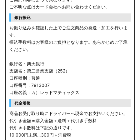
JF3/4 N-BOX カスタム
ご不明な点はカード会社へお問い合わせください。
銀行振込
JH3/4 N-WGN
お振り込みを確認した上でご注文商品の発送・加工を行いま
JH1/2 N-WGN
す。
振込手数料はお客様のご負担となります。あらかじめご了承
RT5/6 RW1/2 CR-V
ください。
RV5/6 RV3/4 ヴェゼル
銀行名：楽天銀行
支店名：第二営業支店（252）
RU3/4 ヴェゼル
口座種別：普通
口座番号：7913007
JW5 S660
口座名義：カ）レッドマティックス
RP6/7 ステップワゴン
代金引換
RP1/2 RP3/4 ステップワゴン/スパーダ
商品お受け取り時にドライバーへ現金でお支払いください。
代引き金額＝購入金額＋送料＋代引き手数料
RK5/6 ステップワゴンスパーダ
代引き手数料は下記の通りです。
10,000円未満…300円＋消費税