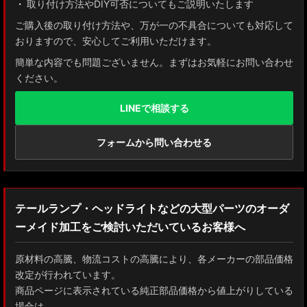
取り付け方法やDIY可否についてもご説明いたします
AXUH80/85 MXUA80/85 ハリアー
ご購入後の取り付け方法や、万が一の不具合についても対応して
おりますので、安心してご利用いただけます。
ZSU60 ハリアー
簡単な内容でも問題ございません。まずはお気軽にお問い合わせ
ください。
MXAA54 AXAH54/52 RAV4
LINEで相談する
GDJ150W/151 WTRJ150 ランドクルーザー プラド
ZVG11/ZSG10 カローラクロス
フォームから問い合わせる
ZWE211W/ZWE214W/ZRE212W/NRE210W カローラツーリング
ZWE211H/NRE210H/NRE214H カローラスポーツ
テールランプ・ヘッドライトなどの大型パーツのオーダ
ーメイド加工をご検討いただいているお客様へ
GXPA16 MXPA12 GRヤリス
MXPH10/MXPA10/MXBA10/KSP210 ヤリス
原材料の高騰、物流コストの高騰により、各メーカーの部品価格
改定が行われています。
MXPJ10/15 MXPB10/15 ヤリスクロス
商品ページに表示されている純正部品価格から値上がりしている
場合は