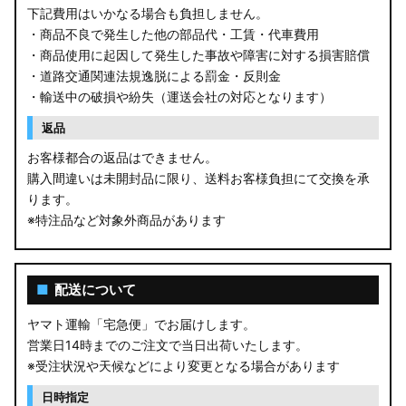
GU クロストレック
下記費用はいかなる場合も負担しません。
・商品不良で発生した他の部品代・工賃・代車費用
GU インプレッサ
・商品使用に起因して発生した事故や障害に対する損害賠償
・道路交通関連法規逸脱による罰金・反則金
VN5 VNH レヴォーグ / レイバック
・輸送中の破損や紛失（運送会社の対応となります）
ZD8 BRZ
返品
お客様都合の返品はできません。
ZC6 BRZ
購入間違いは未開封品に限り、送料お客様負担にて交換を承
ります。
URJ201 LX570
※特注品など対象外商品があります
GYL20/AGL20 RX450h
AGL10W RX450h
■
配送について
USF/UVF4# LS600h
ヤマト運輸「宅急便」でお届けします。
営業日14時までのご注文で当日出荷いたします。
JF5/6 N-BOX カスタム
※受注状況や天候などにより変更となる場合があります
MK94S/MK54S スペーシア / カスタム
日時指定