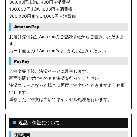
RC1/2 オデッセイ
30,000円未満…400円＋消費税
100,000円未満…600円＋消費税
GB5〜8 フリード
300,000円まで…1,000円＋消費税
GR フィット
Amazon Pay
お届け先情報はAmazonのご登録情報からご選択いただきま
GP5/6 GK3〜6 フィット
す。
カート画面の「AmazonPay」からお進みください。
MK53S スペーシアカスタム
PayPay
MA37S/MA27S ソリオ / ソリオ バンディット
ご注文完了後、決済ページに遷移します。
画面を閉じずにそのまま決済を行ってください。
MA26S/MA36S ソリオ
決済エラーになった場合は再度ご注文いただきますようお願
ZC33S スイフトスポーツ
いします。
重複したご注文は当店でキャンセル処理を行います。
M900S/M910S トール
LA650S タントカスタム
■
返品・保証について
LA600S タントカスタム
保証期間