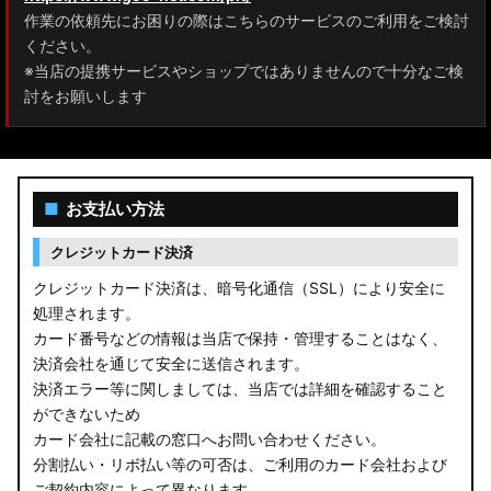
作業の依頼先にお困りの際はこちらのサービスのご利用をご検討
A200A/A210A ライズ
ください。
※当店の提携サービスやショップではありませんので十分なご検
E52 エルグランド
討をお願いします
T33 エクストレイル
T32 エクストレイル
■
お支払い方法
C28 セレナ
クレジットカード決済
C27 セレナ
クレジットカード決済は、暗号化通信（SSL）により安全に
処理されます。
B21A デイズルークス
カード番号などの情報は当店で保持・管理することはなく、
決済会社を通じて安全に送信されます。
E13 ノート
決済エラー等に関しましては、当店では詳細を確認すること
ができないため
E12 ノート
カード会社に記載の窓口へお問い合わせください。
B44A/B45A B47A/B48A ルークス ハイウェイスター
分割払い・リボ払い等の可否は、ご利用のカード会社および
ご契約内容によって異なります。