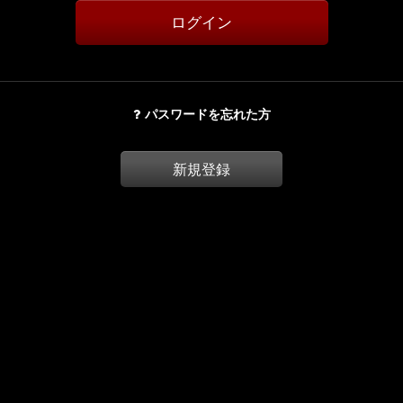
ログイン
パスワードを忘れた方
新規登録