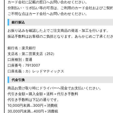
カード会社に記載の窓口へお問い合わせください。
分割払い・リボ払い等の可否は、ご利用のカード会社およびご契
M900A/M910A ルーミー
ご不明な点はカード会社へお問い合わせください。
A200A/A210A ライズ
銀行振込
お振り込みを確認した上でご注文商品の発送・加工を行います。
E52 エルグランド
振込手数料はお客様のご負担となります。あらかじめご了承くだ
T33 エクストレイル
銀行名：楽天銀行
T32 エクストレイル
支店名：第二営業支店（252）
口座種別：普通
C28 セレナ
口座番号：7913007
口座名義：カ）レッドマティックス
C27 セレナ
代金引換
B21A デイズルークス
商品お受け取り時にドライバーへ現金でお支払いください。
代引き金額＝購入金額＋送料＋代引き手数料
E13 ノート
代引き手数料は下記の通りです。
10,000円未満…300円＋消費税
E12 ノート
30,000円未満…400円＋消費税