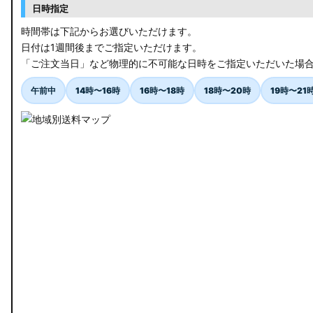
RK5/6 ステップワゴンスパーダ
日時指定
RC1/2 オデッセイ
時間帯は下記からお選びいただけます。
日付は1週間後までご指定いただけます。
GB5〜8 フリード
「ご注文当日」など物理的に不可能な日時をご指定いただいた場
GR フィット
午前中
14時〜16時
16時〜18時
18時〜20時
19時〜21
GP5/6 GK3〜6 フィット
MK53S スペーシアカスタム
MA37S/MA27S ソリオ / ソリオ バンディット
MA26S/MA36S ソリオ
ZC33S スイフトスポーツ
M900S/M910S トール
LA650S タントカスタム