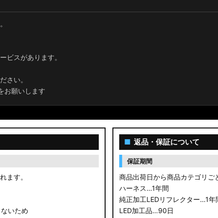
。
ービスがあります。
ださい。
をお願いします
■
返品・保証について
保証期間
されます。
商品出荷日から商品カテゴリご
ハーネス…1年間
純正加工LEDリフレクター…1年
きないため
LED加工品…90日