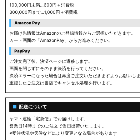
100,000円未満…600円＋消費税
B44A/B45A B47A/B48A ルークス ハイウェイスター
300,000円まで…1,000円＋消費税
JF3/4 N-BOX カスタム
Amazon Pay
JH3/4 N-WGN
お届け先情報はAmazonのご登録情報からご選択いただきます。
カート画面の「AmazonPay」からお進みください。
JH1/2 N-WGN
PayPay
RT5/6 RW1/2 CR-V
ご注文完了後、決済ページに遷移します。
画面を閉じずにそのまま決済を行ってください。
RV5/6 RV3/4 ヴェゼル
決済エラーになった場合は再度ご注文いただきますようお願いし
重複したご注文は当店でキャンセル処理を行います。
RU3/4 ヴェゼル
JW5 S660
■
配送について
RP6/7 ステップワゴン
ヤマト運輸「宅急便」でお届けします。
営業日14時までのご注文で当日出荷いたします。
RP1/2 RP3/4 ステップワゴン/スパーダ
※受注状況や天候などにより変更となる場合があります