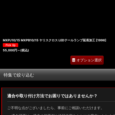
並び順
:
MXPJ10/15 MXPB10/15 ヤリスクロス LEDテールランプ延長加工
[
1996
]
55,000
円
～
(税込)
オプション選択
特集で絞り込む
MXWH60/MXWH65 プリウス
適合や取り付け方法でお困りではありませんか？
ZN8 GR86
ご不明な点がございましたら、事前にご相談いただけます。
ZN6 86