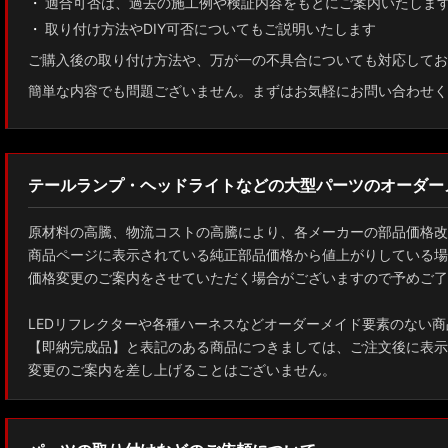
適合可否は、過去の施工例や検証内容をもとにご案内いたしま
取り付け方法やDIY可否についてもご説明いたします
GUN125 ハイラックス
ご購入後の取り付け方法や、万が一の不具合についても対応してお
AXUH80/85 MXUA80/85 ハリアー
簡単な内容でも問題ございません。まずはお気軽にお問い合わせく
ZSU60 ハリアー
MXAA54 AXAH54/52 RAV4
テールランプ・ヘッドライトなどの大型パーツのオーダー
GDJ150W/151 WTRJ150 ランドクルーザー プラド
原材料の高騰、物流コストの高騰により、各メーカーの部品価格改
ZVG11/ZSG10 カローラクロス
商品ページに表示されている純正部品価格から値上がりしている場
価格変更のご案内をさせていただく場合がございますので予めご了
ZWE211W/ZWE214W/ZRE212W/NRE210W カローラツーリング
LEDリフレクターや各種ハーネスなどオーダーメイド要素のない商
ZWE211H/NRE210H/NRE214H カローラスポーツ
【即納完成品】と表記のある商品につきましては、ご注文後に表示
変更のご案内を差し上げることはございません。
GXPA16 MXPA12 GRヤリス
MXPH10/MXPA10/MXBA10/KSP210 ヤリス