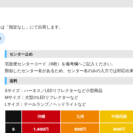
合は「指定なし」にて出荷します。
時
センター止め
宅急便センターコード（6桁）を備考欄へご記入ください。
類似したセンター名があるため、センター名のみの入力では対応出
送料
Sサイズ：ハーネス／LEDリフレクターなど小型商品
Mサイズ：大型のLEDリフレクターなど
Lサイズ：テールランプ／ヘッドライトなど
沖縄
九州
中国四国
S
1,400円
800円
800円