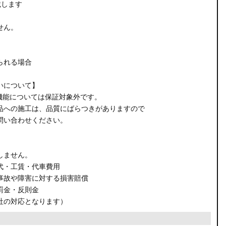
載します
せん。
られる場合
いについて】
機能については保証対象外です。
品への施工は、品質にばらつきがありますので
問い合わせください。
しません。
代・工賃・代車費用
事故や障害に対する損害賠償
罰金・反則金
社の対応となります）