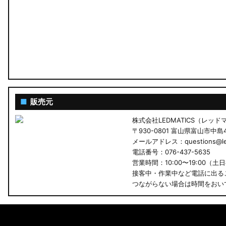
LA600S タントカスタム
LA150S ムーヴカスタム
LA700S ウェイク
GN0W アウトランダー
GK1W/GK9W エクリプスクロス
■
販売元
株式会社LEDMATICS（レッ
CV1W デリカD:5
〒930-0801 富山県富山市中島4-
メールアドレス：questions@led
B34A/B35A/B37A/B38A デリカミニ
電話番号：076-437-5635
営業時間：10:00〜19:00（土
B34W/B35W/B37W/B38W ekクロススペース
接客中・作業中など電話に出る
つながらない場合は時間をおい
B34W/B35W/B37W/B38W ekクロス
KG CX-8