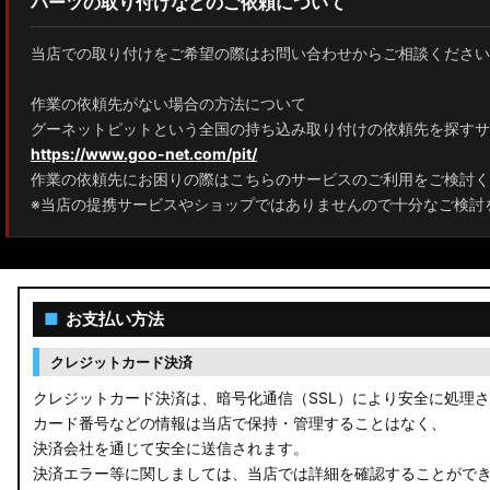
パーツの取り付けなどのご依頼について
MXPJ10/15 MXPB10/15 ヤリスクロス
当店での取り付けをご希望の際はお問い合わせからご相談ください
ZYX10 NGX50 C-HR
作業の依頼先がない場合の方法について
AAHH40W/AAHH45W/TAHA40W ヴェルファイア
グーネットピットという全国の持ち込み取り付けの依頼先を探すサ
https://www.goo-net.com/pit/
AAHH40W/AAHH45W/AGH40W アルファード
作業の依頼先にお困りの際はこちらのサービスのご利用をご検討く
AYH30/GGH30/35/AGH30/35 ヴェルファイア
※当店の提携サービスやショップではありませんので十分なご検討
AYH30/GGH30/35/AGH30/35 アルファード
ACR50 エスティマ
■
お支払い方法
ZWR90W/ZWR95W/MZRA90W/MZRA95W ノア/ヴォクシー
クレジットカード決済
ZRR80 ノア/ヴォクシー
クレジットカード決済は、暗号化通信（SSL）により安全に処理
カード番号などの情報は当店で保持・管理することはなく、
MXPL10G/MXPL15G/MXPC10G シエンタ
決済会社を通じて安全に送信されます。
決済エラー等に関しましては、当店では詳細を確認することがで
NHP17/NSP17NCP17 シエンタ