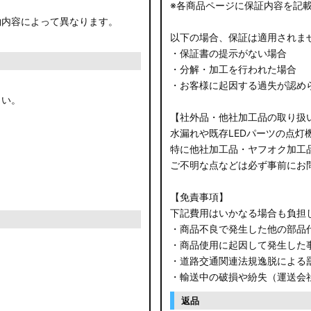
※各商品ページに保証内容を記
約内容によって異なります。
以下の場合、保証は適用されま
・保証書の提示がない場合
・分解・加工を行われた場合
・お客様に起因する過失が認め
さい。
【社外品・他社加工品の取り扱
水漏れや既存LEDパーツの点灯
特に他社加工品・ヤフオク加工
ご不明な点などは必ず事前にお
【免責事項】
下記費用はいかなる場合も負担
・商品不良で発生した他の部品
・商品使用に起因して発生した
・道路交通関連法規逸脱による
・輸送中の破損や紛失（運送会
返品