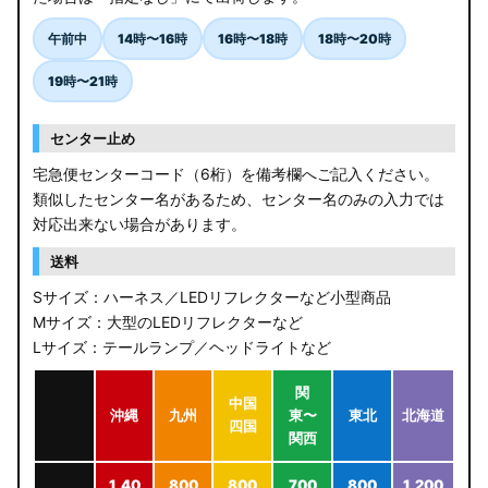
午前中
14時〜16時
16時〜18時
18時〜20時
19時〜21時
センター止め
宅急便センターコード（6桁）を備考欄へご記入ください。
類似したセンター名があるため、センター名のみの入力では
対応出来ない場合があります。
送料
Sサイズ：ハーネス／LEDリフレクターなど小型商品
Mサイズ：大型のLEDリフレクターなど
Lサイズ：テールランプ／ヘッドライトなど
関
中国
沖縄
九州
東〜
東北
北海道
四国
関西
1,40
800
800
700
800
1,200