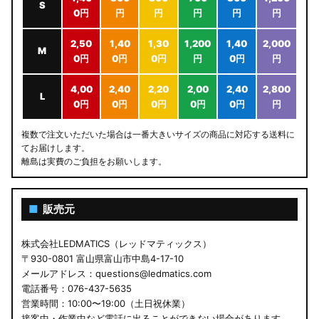
S
0円
円
円
円
円
円
2,50
1,40
1,30
1,200
1,40
2,000
M
0円
0円
0円
円
0円
円
4,00
2,40
2,20
2,00
2,40
2,800
L
0円
0円
0円
0円
0円
円
複数で注文いただいた場合は一番大きいサイズの商品に対応する送料に
てお届けします。
離島は実費のご負担をお願いします。
■
販売元
株式会社LEDMATICS（レッドマティックス）
〒930-0801 富山県富山市中島4-17-10
メールアドレス：questions@ledmatics.com
電話番号：076-437-5635
営業時間：10:00〜19:00（土日祝休業）
接客中・作業中など電話に出ることができない場合があります。