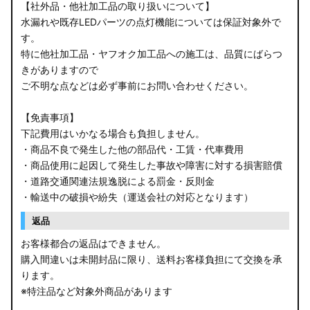
【社外品・他社加工品の取り扱いについて】
B34W/B35W/B37W/B38W ekクロススペース
水漏れや既存LEDパーツの点灯機能については保証対象外で
す。
B34W/B35W/B37W/B38W ekクロス
特に他社加工品・ヤフオク加工品への施工は、品質にばらつ
KG CX-8
きがありますので
ご不明な点などは必ず事前にお問い合わせください。
KF CX-5
【免責事項】
GU クロストレック
下記費用はいかなる場合も負担しません。
・商品不良で発生した他の部品代・工賃・代車費用
GU インプレッサ
・商品使用に起因して発生した事故や障害に対する損害賠償
・道路交通関連法規逸脱による罰金・反則金
VN5 VNH レヴォーグ / レイバック
・輸送中の破損や紛失（運送会社の対応となります）
ZD8 BRZ
返品
お客様都合の返品はできません。
ZC6 BRZ
購入間違いは未開封品に限り、送料お客様負担にて交換を承
ります。
URJ201 LX570
※特注品など対象外商品があります
GYL20/AGL20 RX450h