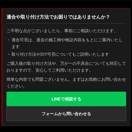
絞り込む
MXWH60/MXWH65 プリウス
適合や取り付け方法でお困りではありませんか？
ZN8 GR86
ご不明な点がございましたら、事前にご相談いただけます。
ZN6 86
適合可否は、過去の施工例や検証内容をもとにご案内いたし
ます
GUN125 ハイラックス
取り付け方法やDIY可否についてもご説明いたします
AXUH80/85 MXUA80/85 ハリアー
ご購入後の取り付け方法や、万が一の不具合についても対応して
おりますので、安心してご利用いただけます。
ZSU60 ハリアー
簡単な内容でも問題ございません。まずはお気軽にお問い合わせ
ください。
MXAA54 AXAH54/52 RAV4
LINEで相談する
GDJ150W/151 WTRJ150 ランドクルーザー プラド
ZVG11/ZSG10 カローラクロス
フォームから問い合わせる
ZWE211W/ZWE214W/ZRE212W/NRE210W カローラツーリング