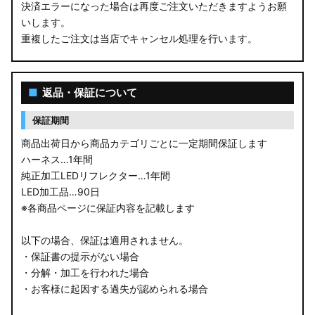
決済エラーになった場合は再度ご注文いただきますようお願
ZC33S スイフトスポーツ
いします。
重複したご注文は当店でキャンセル処理を行います。
M900S/M910S トール
LA650S タントカスタム
■
返品・保証について
LA600S タントカスタム
保証期間
LA150S ムーヴカスタム
商品出荷日から商品カテゴリごとに一定期間保証します
ハーネス…1年間
LA700S ウェイク
純正加工LEDリフレクター…1年間
LED加工品…90日
GN0W アウトランダー
※各商品ページに保証内容を記載します
GK1W/GK9W エクリプスクロス
以下の場合、保証は適用されません。
・保証書の提示がない場合
CV1W デリカD:5
・分解・加工を行われた場合
・お客様に起因する過失が認められる場合
B34A/B35A/B37A/B38A デリカミニ