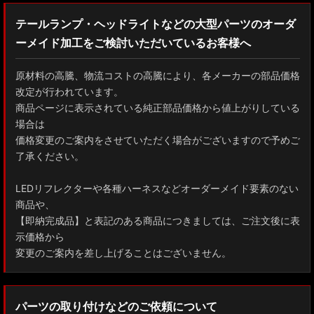
ZWE211H/NRE210H/NRE214H カローラスポーツ
テールランプ・ヘッドライトなどの大型パーツのオーダ
ーメイド加工をご検討いただいているお客様へ
GXPA16 MXPA12 GRヤリス
MXPH10/MXPA10/MXBA10/KSP210 ヤリス
原材料の高騰、物流コストの高騰により、各メーカーの部品価格
改定が行われています。
MXPJ10/15 MXPB10/15 ヤリスクロス
商品ページに表示されている純正部品価格から値上がりしている
場合は
ZYX10 NGX50 C-HR
価格変更のご案内をさせていただく場合がございますので予めご
了承ください。
AAHH40W/AAHH45W/TAHA40W ヴェルファイア
LEDリフレクターや各種ハーネスなどオーダーメイド要素のない
AAHH40W/AAHH45W/AGH40W アルファード
商品や、
【即納完成品】と表記のある商品につきましては、ご注文後に表
AYH30/GGH30/35/AGH30/35 ヴェルファイア
示価格から
変更のご案内を差し上げることはございません。
AYH30/GGH30/35/AGH30/35 アルファード
ACR50 エスティマ
パーツの取り付けなどのご依頼について
ZWR90W/ZWR95W/MZRA90W/MZRA95W ノア/ヴォクシー