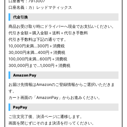
口座番号：7913007
JW5 S660
口座名義：カ）レッドマティックス
RP6/7 ステップワゴン
代金引換
RP1/2 RP3/4 ステップワゴン/スパーダ
商品お受け取り時にドライバーへ現金でお支払いください。
代引き金額＝購入金額＋送料＋代引き手数料
RK5/6 ステップワゴンスパーダ
代引き手数料は下記の通りです。
10,000円未満…300円＋消費税
RC1/2 オデッセイ
30,000円未満…400円＋消費税
100,000円未満…600円＋消費税
GB5〜8 フリード
300,000円まで…1,000円＋消費税
GR フィット
Amazon Pay
お届け先情報はAmazonのご登録情報からご選択いただきま
GP5/6 GK3〜6 フィット
す。
カート画面の「AmazonPay」からお進みください。
MK53S スペーシアカスタム
PayPay
MA37S/MA27S ソリオ / ソリオ バンディット
ご注文完了後、決済ページに遷移します。
画面を閉じずにそのまま決済を行ってください。
MA26S/MA36S ソリオ