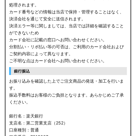
処理されます。
B21A デイズルークス
カード番号などの情報は当店で保持・管理することはなく、
決済会社を通じて安全に送信されます。
E13 ノート
決済エラー等に関しましては、当店では詳細を確認すること
ができないため
E12 ノート
カード会社に記載の窓口へお問い合わせください。
B44A/B45A B47A/B48A ルークス ハイウェイスター
分割払い・リボ払い等の可否は、ご利用のカード会社および
ご契約内容によって異なります。
JF3/4 N-BOX カスタム
ご不明な点はカード会社へお問い合わせください。
銀行振込
JH3/4 N-WGN
お振り込みを確認した上でご注文商品の発送・加工を行いま
JH1/2 N-WGN
す。
振込手数料はお客様のご負担となります。あらかじめご了承
RT5/6 RW1/2 CR-V
ください。
RV5/6 RV3/4 ヴェゼル
銀行名：楽天銀行
支店名：第二営業支店（252）
RU3/4 ヴェゼル
口座種別：普通