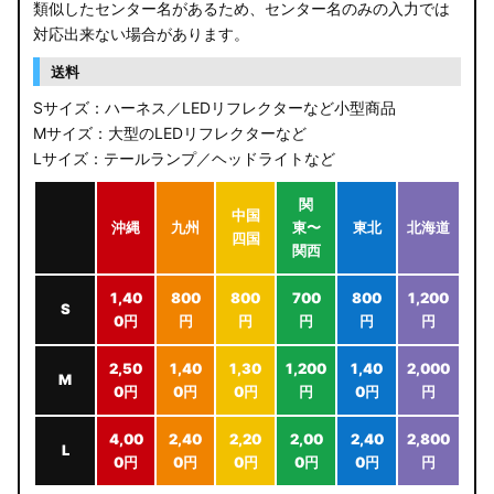
類似したセンター名があるため、センター名のみの入力では
JB64W/JB74W/JC74W ジムニー/シエラ/ノマド
対応出来ない場合があります。
送料
Sサイズ：ハーネス／LEDリフレクターなど小型商品
Mサイズ：大型のLEDリフレクターなど
Lサイズ：テールランプ／ヘッドライトなど
関
中国
沖縄
九州
東〜
東北
北海道
四国
関西
1,40
800
800
700
800
1,200
S
0円
円
円
円
円
円
2,50
1,40
1,30
1,200
1,40
2,000
M
0円
0円
0円
円
0円
円
4,00
2,40
2,20
2,00
2,40
2,800
L
0円
0円
0円
0円
0円
円