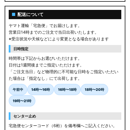
AGL10W RX450h
■
配送について
USF/UVF4# LS600h
ヤマト運輸「宅急便」でお届けします。
営業日14時までのご注文で当日出荷いたします。
JF5/6 N-BOX カスタム
※受注状況や天候などにより変更となる場合があります
MK94S/MK54S スペーシア / カスタム
日時指定
時間帯は下記からお選びいただけます。
ZCEDS/ZDEDS/ZCDDS/ZDDDS スイフト
日付は1週間後までご指定いただけます。
「ご注文当日」など物理的に不可能な日時をご指定いただい
AZSH36W/AZSH37W クラウンスポーツ
た場合は「指定なし」にて出荷します。
LA400K コペン
午前中
14時〜16時
16時〜18時
18時〜20時
汎用LEDバルブ
19時〜21時
BA1A/BA2A/BA5A/BA6A デリカミニ
センター止め
アウトレット
宅急便センターコード（6桁）を備考欄へご記入ください。