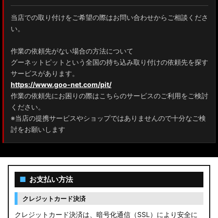
当店での取り付けをご希望の際はお問い合わせからご相談くださ
ZRR80 ノア/ヴォクシー
い。
MXPL10G/MXPL15G/MXPC10G シエンタ
作業の依頼先がない場合の方法について
グーネットピットという全国の持ち込み取り付けの依頼先を探す
NHP17/NSP17NCP17 シエンタ
サービスがあります。
M900A/M910A ルーミー
https://www.goo-net.com/pit/
作業の依頼先にお困りの際はこちらのサービスのご利用をご検討
A200A/A210A ライズ
ください。
※当店の提携サービスやショップではありませんので十分なご検
E52 エルグランド
討をお願いします
T33 エクストレイル
T32 エクストレイル
■
お支払い方法
C28 セレナ
クレジットカード決済
C27 セレナ
クレジットカード決済は、暗号化通信（SSL）により安全に