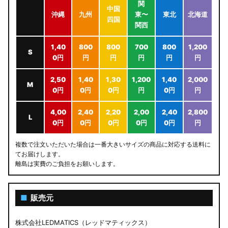
関
中国
沖縄
九州
東〜
東北
北海道
四国
関西
1,40
800
800
700
800
1,200
S
0円
円
円
円
円
円
2,50
1,40
1,30
1,200
1,40
2,000
M
0円
0円
0円
円
0円
円
4,00
2,40
2,20
2,00
2,40
2,800
L
0円
0円
0円
0円
0円
円
複数で注文いただいた場合は一番大きいサイズの商品に対応する送料に
てお届けします。
離島は実費のご負担をお願いします。
■
販売元
株式会社LEDMATICS（レッドマティックス）