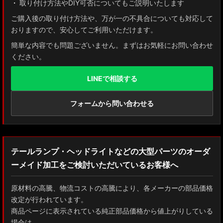
取り付け方法やDIY可否についてもご説明いたします
AXUH80/85 MXUA80/85 ハリアー
ご購入後の取り付け方法や、万が一の不具合についても対応して
おりますので、安心してご利用いただけます。
ZSU60 ハリアー
簡単な内容でも問題ございません。まずはお気軽にお問い合わせ
ください。
MXAA54 AXAH54/52 RAV4
LINEで相談する
GDJ150W/151 WTRJ150 ランドクルーザー プラド
ZVG11/ZSG10 カローラクロス
フォームから問い合わせる
ZWE211W/ZWE214W/ZRE212W/NRE210W カローラツーリング
ZWE211H/NRE210H/NRE214H カローラスポーツ
テールランプ・ヘッドライトなどの大型パーツのオーダ
ーメイド加工をご検討いただいているお客様へ
GXPA16 MXPA12 GRヤリス
MXPH10/MXPA10/MXBA10/KSP210 ヤリス
原材料の高騰、物流コストの高騰により、各メーカーの部品価格
改定が行われています。
MXPJ10/15 MXPB10/15 ヤリスクロス
商品ページに表示されている純正部品価格から値上がりしている
場合は