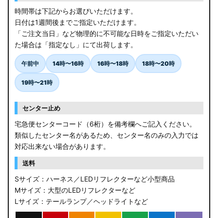
時間帯は下記からお選びいただけます。
ZCEDS/ZDEDS/ZCDDS/ZDDDS スイフト
日付は1週間後までご指定いただけます。
「ご注文当日」など物理的に不可能な日時をご指定いただい
AZSH36W/AZSH37W クラウンスポーツ
た場合は「指定なし」にて出荷します。
LA400K コペン
午前中
14時〜16時
16時〜18時
18時〜20時
汎用LEDバルブ
19時〜21時
BA1A/BA2A/BA5A/BA6A デリカミニ
センター止め
アウトレット
宅急便センターコード（6桁）を備考欄へご記入ください。
類似したセンター名があるため、センター名のみの入力では
JB64W/JB74W/JC74W ジムニー/シエラ/ノマド
対応出来ない場合があります。
送料
Sサイズ：ハーネス／LEDリフレクターなど小型商品
Mサイズ：大型のLEDリフレクターなど
Lサイズ：テールランプ／ヘッドライトなど