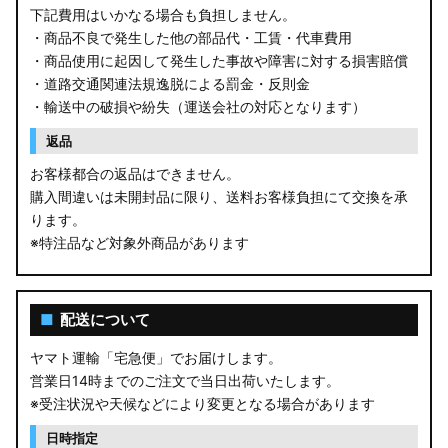
GU クロストレック
下記費用はいかなる場合も負担しません。
・商品不良で発生した他の部品代・工賃・代車費用
GU インプレッサ
・商品使用に起因して発生した事故や障害に対する損害賠償
・道路交通関連法規逸脱による罰金・反則金
VN5 VNH レヴォーグ / レイバック
・輸送中の破損や紛失（運送会社の対応となります）
ZD8 BRZ
返品
お客様都合の返品はできません。
ZC6 BRZ
購入間違いは未開封品に限り、送料お客様負担にて交換を承
ります。
URJ201 LX570
※特注品など対象外商品があります
GYL20/AGL20 RX450h
AGL10W RX450h
■
配送について
USF/UVF4# LS600h
ヤマト運輸「宅急便」でお届けします。
営業日14時までのご注文で当日出荷いたします。
JF5/6 N-BOX カスタム
※受注状況や天候などにより変更となる場合があります
MK94S/MK54S スペーシア / カスタム
日時指定