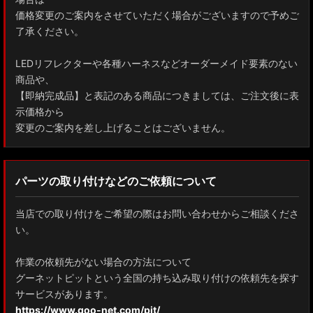
ZYX10 NGX50 C-HR
価格変更のご案内をさせていただく場合がございますので予めご
了承ください。
AAHH40W/AAHH45W/TAHA40W ヴェルファイア
LEDリフレクターや各種ハーネスなどオーダーメイド要素のない
AAHH40W/AAHH45W/AGH40W アルファード
商品や、
【即納完成品】と表記のある商品につきましては、ご注文後に表
AYH30/GGH30/35/AGH30/35 ヴェルファイア
示価格から
変更のご案内を差し上げることはございません。
AYH30/GGH30/35/AGH30/35 アルファード
ACR50 エスティマ
パーツの取り付けなどのご依頼について
ZWR90W/ZWR95W/MZRA90W/MZRA95W ノア/ヴォクシー
当店での取り付けをご希望の際はお問い合わせからご相談くださ
ZRR80 ノア/ヴォクシー
い。
MXPL10G/MXPL15G/MXPC10G シエンタ
作業の依頼先がない場合の方法について
グーネットピットという全国の持ち込み取り付けの依頼先を探す
NHP17/NSP17NCP17 シエンタ
サービスがあります。
M900A/M910A ルーミー
https://www.goo-net.com/pit/