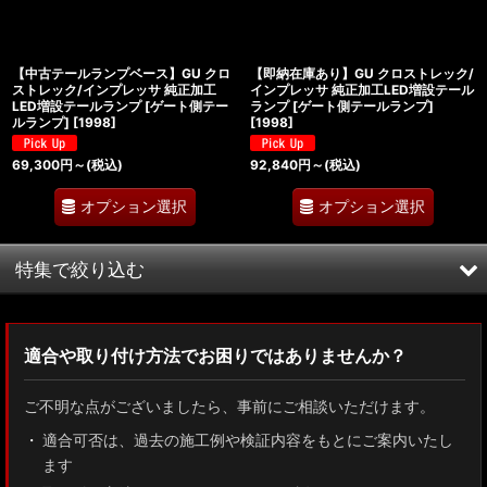
【中古テールランプベース】GU クロ
【即納在庫あり】GU クロストレック/
ストレック/インプレッサ 純正加工
インプレッサ 純正加工LED増設テール
LED増設テールランプ [ゲート側テー
ランプ [ゲート側テールランプ]
ルランプ]
[
1998
]
[
1998
]
69,300
円
～
(税込)
92,840
円
～
(税込)
オプション選択
オプション選択
特集で絞り込む
MXWH60/MXWH65 プリウス
適合や取り付け方法でお困りではありませんか？
ZN8 GR86
ご不明な点がございましたら、事前にご相談いただけます。
ZN6 86
適合可否は、過去の施工例や検証内容をもとにご案内いたし
ます
GUN125 ハイラックス