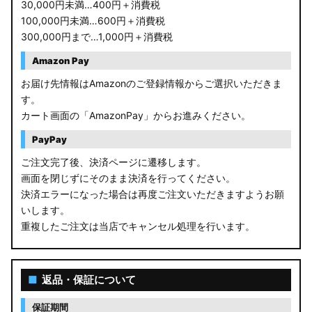
RC1/2 オデッセイ
30,000円未満…400円＋消費税
100,000円未満…600円＋消費税
GB5〜8 フリード
300,000円まで…1,000円＋消費税
GR フィット
Amazon Pay
お届け先情報はAmazonのご登録情報からご選択いただきま
GP5/6 GK3〜6 フィット
す。
カート画面の「AmazonPay」からお進みください。
MK53S スペーシアカスタム
PayPay
MA37S/MA27S ソリオ / ソリオ バンディット
ご注文完了後、決済ページに遷移します。
画面を閉じずにそのまま決済を行ってください。
MA26S/MA36S ソリオ
決済エラーになった場合は再度ご注文いただきますようお願
ZC33S スイフトスポーツ
いします。
重複したご注文は当店でキャンセル処理を行います。
M900S/M910S トール
LA650S タントカスタム
■
返品・保証について
LA600S タントカスタム
保証期間