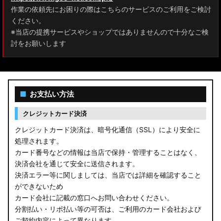
作業の依頼先にお困りの際はこちらのサービスのご利用をご検討
A200A/A210A ライズ
ください。
※当店の提携サービスやショップではありませんので十分なご検
E52 エルグランド
討をお願いします
T33 エクストレイル
T32 エクストレイル
■
お支払い方法
C28 セレナ
クレジットカード決済
C27 セレナ
クレジットカード決済は、暗号化通信（SSL）により安全に
処理されます。
B21A デイズルークス
カード番号などの情報は当店で保持・管理することはなく、
決済会社を通じて安全に送信されます。
E13 ノート
決済エラー等に関しましては、当店では詳細を確認すること
ができないため
E12 ノート
カード会社に記載の窓口へお問い合わせください。
B44A/B45A B47A/B48A ルークス ハイウェイスター
分割払い・リボ払い等の可否は、ご利用のカード会社および
ご契約内容によって異なります。