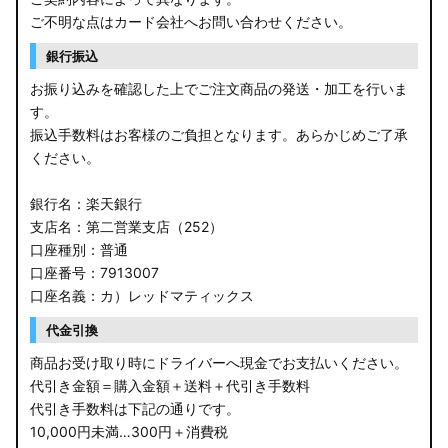
JF3/4 N-BOX カスタム
ご不明な点はカード会社へお問い合わせください。
銀行振込
JH3/4 N-WGN
お振り込みを確認した上でご注文商品の発送・加工を行いま
JH1/2 N-WGN
す。
振込手数料はお客様のご負担となります。あらかじめご了承
RT5/6 RW1/2 CR-V
ください。
RV5/6 RV3/4 ヴェゼル
銀行名：楽天銀行
支店名：第二営業支店（252）
RU3/4 ヴェゼル
口座種別：普通
口座番号：7913007
JW5 S660
口座名義：カ）レッドマティックス
RP6/7 ステップワゴン
代金引換
RP1/2 RP3/4 ステップワゴン/スパーダ
商品お受け取り時にドライバーへ現金でお支払いください。
代引き金額＝購入金額＋送料＋代引き手数料
RK5/6 ステップワゴンスパーダ
代引き手数料は下記の通りです。
10,000円未満…300円＋消費税