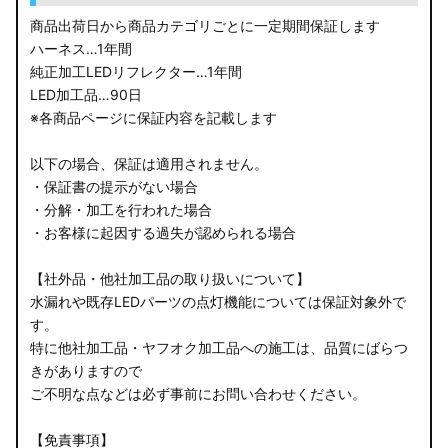
LA150S ムーヴカスタム
商品出荷日から商品カテゴリごとに一定期間保証します
ハーネス…1年間
LA700S ウェイク
純正加工LEDリフレクター…1年間
LED加工品…90日
GN0W アウトランダー
※各商品ページに保証内容を記載します
GK1W/GK9W エクリプスクロス
以下の場合、保証は適用されません。
・保証書の提示がない場合
CV1W デリカD:5
・分解・加工を行われた場合
・お客様に起因する過失が認められる場合
B34A/B35A/B37A/B38A デリカミニ
【社外品・他社加工品の取り扱いについて】
B34W/B35W/B37W/B38W ekクロススペース
水漏れや既存LEDパーツの点灯機能については保証対象外で
す。
B34W/B35W/B37W/B38W ekクロス
特に他社加工品・ヤフオク加工品への施工は、品質にばらつ
KG CX-8
きがありますので
ご不明な点などは必ず事前にお問い合わせください。
KF CX-5
【免責事項】