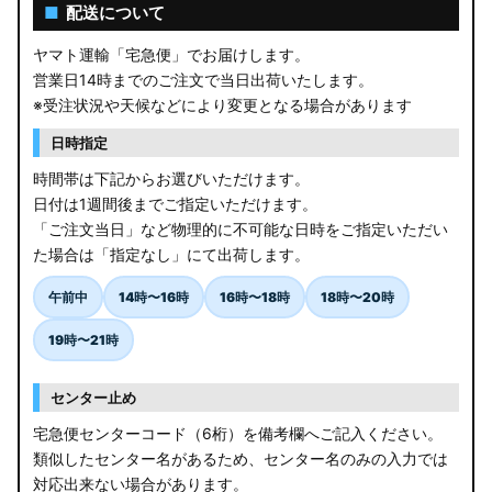
AGL10W RX450h
■
配送について
USF/UVF4# LS600h
ヤマト運輸「宅急便」でお届けします。
営業日14時までのご注文で当日出荷いたします。
JF5/6 N-BOX カスタム
※受注状況や天候などにより変更となる場合があります
MK94S/MK54S スペーシア / カスタム
日時指定
時間帯は下記からお選びいただけます。
ZCEDS/ZDEDS/ZCDDS/ZDDDS スイフト
日付は1週間後までご指定いただけます。
「ご注文当日」など物理的に不可能な日時をご指定いただい
AZSH36W/AZSH37W クラウンスポーツ
た場合は「指定なし」にて出荷します。
LA400K コペン
午前中
14時〜16時
16時〜18時
18時〜20時
汎用LEDバルブ
19時〜21時
BA1A/BA2A/BA5A/BA6A デリカミニ
センター止め
アウトレット
宅急便センターコード（6桁）を備考欄へご記入ください。
類似したセンター名があるため、センター名のみの入力では
JB64W/JB74W/JC74W ジムニー/シエラ/ノマド
対応出来ない場合があります。