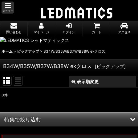
メニュー
問い合わせ
マイページ
ログイン
カート
アクセス
ホーム
>
ピックアップ
>
B34W/B35W/B37W/B38W ekクロス
B34W/B35W/B37W/B38W ekクロス
[
ピックアップ
]
表示順変更
閉じる
0
件
表示数
:
並び順
:
特集で絞り込む
絞り込む
MXWH60/MXWH65 プリウス