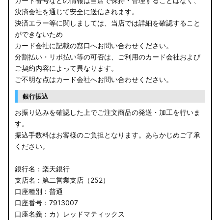
カード番号などの情報は当店で保持・管理することはなく、
決済会社を通じて安全に送信されます。
E13 ノート
決済エラー等に関しましては、当店では詳細を確認すること
ができないため
E12 ノート
カード会社に記載の窓口へお問い合わせください。
B44A/B45A B47A/B48A ルークス ハイウェイスター
分割払い・リボ払い等の可否は、ご利用のカード会社および
ご契約内容によって異なります。
JF3/4 N-BOX カスタム
ご不明な点はカード会社へお問い合わせください。
銀行振込
JH3/4 N-WGN
お振り込みを確認した上でご注文商品の発送・加工を行いま
JH1/2 N-WGN
す。
振込手数料はお客様のご負担となります。あらかじめご了承
RT5/6 RW1/2 CR-V
ください。
RV5/6 RV3/4 ヴェゼル
銀行名：楽天銀行
支店名：第二営業支店（252）
RU3/4 ヴェゼル
口座種別：普通
口座番号：7913007
JW5 S660
口座名義：カ）レッドマティックス