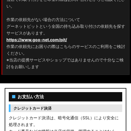
ZRR80 ノア/ヴォクシー
い。
MXPL10G/MXPL15G/MXPC10G シエンタ
作業の依頼先がない場合の方法について
グーネットピットという全国の持ち込み取り付けの依頼先を探す
NHP17/NSP17NCP17 シエンタ
サービスがあります。
M900A/M910A ルーミー
https://www.goo-net.com/pit/
作業の依頼先にお困りの際はこちらのサービスのご利用をご検討
A200A/A210A ライズ
ください。
※当店の提携サービスやショップではありませんので十分なご検
E52 エルグランド
討をお願いします
T33 エクストレイル
T32 エクストレイル
■
お支払い方法
C28 セレナ
クレジットカード決済
C27 セレナ
クレジットカード決済は、暗号化通信（SSL）により安全に
処理されます。
B21A デイズルークス