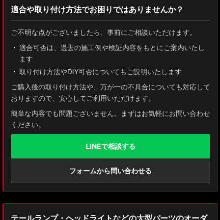
適合や取り付け方法でお困りではありませんか？
ZN8 GR86
ご不明な点がございましたら、事前にご相談いただけます。
ZN6 86
適合可否は、過去の施工例や検証内容をもとにご案内いたし
ます
GUN125 ハイラックス
取り付け方法やDIY可否についてもご説明いたします
AXUH80/85 MXUA80/85 ハリアー
ご購入後の取り付け方法や、万が一の不具合についても対応して
おりますので、安心してご利用いただけます。
ZSU60 ハリアー
簡単な内容でも問題ございません。まずはお気軽にお問い合わせ
ください。
MXAA54 AXAH54/52 RAV4
LINEで相談する
GDJ150W/151 WTRJ150 ランドクルーザー プラド
ZVG11/ZSG10 カローラクロス
フォームから問い合わせる
ZWE211W/ZWE214W/ZRE212W/NRE210W カローラツーリング
ZWE211H/NRE210H/NRE214H カローラスポーツ
テールランプ・ヘッドライトなどの大型パーツのオーダ