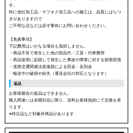
す。
B34W/B35W/B37W/B38W ekクロス
特に他社加工品・ヤフオク加工品への施工は、品質にばらつ
KG CX-8
きがありますので
ご不明な点などは必ず事前にお問い合わせください。
KF CX-5
【免責事項】
GU クロストレック
下記費用はいかなる場合も負担しません。
・商品不良で発生した他の部品代・工賃・代車費用
GU インプレッサ
・商品使用に起因して発生した事故や障害に対する損害賠償
・道路交通関連法規逸脱による罰金・反則金
VN5 VNH レヴォーグ / レイバック
・輸送中の破損や紛失（運送会社の対応となります）
ZD8 BRZ
返品
お客様都合の返品はできません。
ZC6 BRZ
購入間違いは未開封品に限り、送料お客様負担にて交換を承
ります。
URJ201 LX570
※特注品など対象外商品があります
GYL20/AGL20 RX450h