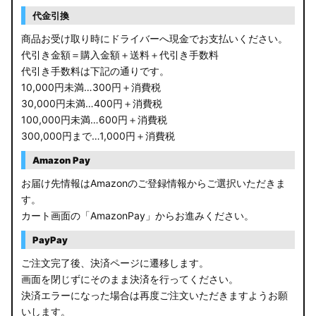
RP6/7 ステップワゴン
代金引換
RP1/2 RP3/4 ステップワゴン/スパーダ
商品お受け取り時にドライバーへ現金でお支払いください。
代引き金額＝購入金額＋送料＋代引き手数料
RK5/6 ステップワゴンスパーダ
代引き手数料は下記の通りです。
10,000円未満…300円＋消費税
RC1/2 オデッセイ
30,000円未満…400円＋消費税
100,000円未満…600円＋消費税
GB5〜8 フリード
300,000円まで…1,000円＋消費税
GR フィット
Amazon Pay
お届け先情報はAmazonのご登録情報からご選択いただきま
GP5/6 GK3〜6 フィット
す。
カート画面の「AmazonPay」からお進みください。
MK53S スペーシアカスタム
PayPay
MA37S/MA27S ソリオ / ソリオ バンディット
ご注文完了後、決済ページに遷移します。
画面を閉じずにそのまま決済を行ってください。
MA26S/MA36S ソリオ
決済エラーになった場合は再度ご注文いただきますようお願
ZC33S スイフトスポーツ
いします。