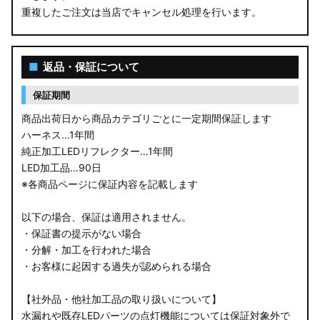
重複したご注文は当店でキャンセル処理を行います。
M900S/M910S トール
LA650S タントカスタム
■
返品・保証について
LA600S タントカスタム
保証期間
LA150S ムーヴカスタム
商品出荷日から商品カテゴリごとに一定期間保証します
ハーネス…1年間
LA700S ウェイク
純正加工LEDリフレクター…1年間
LED加工品…90日
GN0W アウトランダー
※各商品ページに保証内容を記載します
GK1W/GK9W エクリプスクロス
以下の場合、保証は適用されません。
・保証書の提示がない場合
CV1W デリカD:5
・分解・加工を行われた場合
・お客様に起因する過失が認められる場合
B34A/B35A/B37A/B38A デリカミニ
【社外品・他社加工品の取り扱いについて】
B34W/B35W/B37W/B38W ekクロススペース
水漏れや既存LEDパーツの点灯機能については保証対象外で