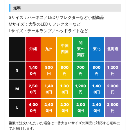
送料
Sサイズ：ハーネス／LEDリフレクターなど小型商品
Mサイズ：大型のLEDリフレクターなど
Lサイズ：テールランプ／ヘッドライトなど
関
中国
沖縄
九州
東〜
東北
北海道
四国
関西
1,40
800
800
700
800
1,200
S
0円
円
円
円
円
円
2,50
1,40
1,30
1,200
1,40
2,000
M
0円
0円
0円
円
0円
円
4,00
2,40
2,20
2,00
2,40
2,800
L
0円
0円
0円
0円
0円
円
複数で注文いただいた場合は一番大きいサイズの商品に対応する送料に
てお届けします。