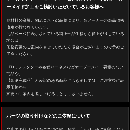
ーメイド加工をご検討いただいているお客様へ
GXPA16 MXPA12 GRヤリス
MXPH10/MXPA10/MXBA10/KSP210 ヤリス
原材料の高騰、物流コストの高騰により、各メーカーの部品価格
改定が行われています。
MXPJ10/15 MXPB10/15 ヤリスクロス
商品ページに表示されている純正部品価格から値上がりしている
場合は
ZYX10 NGX50 C-HR
価格変更のご案内をさせていただく場合がございますので予めご
了承ください。
AAHH40W/AAHH45W/TAHA40W ヴェルファイア
LEDリフレクターや各種ハーネスなどオーダーメイド要素のない
AAHH40W/AAHH45W/AGH40W アルファード
商品や、
【即納完成品】と表記のある商品につきましては、ご注文後に表
AYH30/GGH30/35/AGH30/35 ヴェルファイア
示価格から
変更のご案内を差し上げることはございません。
AYH30/GGH30/35/AGH30/35 アルファード
ACR50 エスティマ
パーツの取り付けなどのご依頼について
ZWR90W/ZWR95W/MZRA90W/MZRA95W ノア/ヴォクシー
当店での取り付けをご希望の際はお問い合わせからご相談くださ