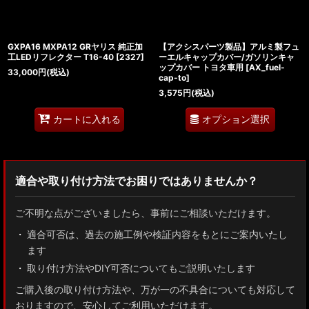
GXPA16 MXPA12 GRヤリス 純正加
【アクシスパーツ製品】アルミ製フュ
工LEDリフレクター T16-40
[
2327
]
ーエルキャップカバー/ガソリンキャ
ップカバー トヨタ車用
[
AX_fuel-
33,000
円
(税込)
cap-to
]
3,575
円
(税込)
オプション選択
カートに入れる
適合や取り付け方法でお困りではありませんか？
ご不明な点がございましたら、事前にご相談いただけます。
適合可否は、過去の施工例や検証内容をもとにご案内いたし
ます
取り付け方法やDIY可否についてもご説明いたします
ご購入後の取り付け方法や、万が一の不具合についても対応して
おりますので、安心してご利用いただけます。