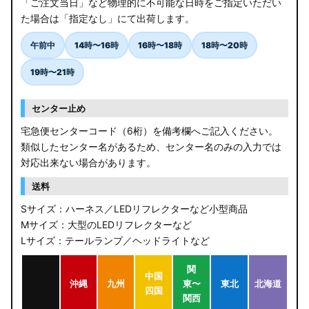
「ご注文当日」など物理的に不可能な日時をご指定いただい
た場合は「指定なし」にて出荷します。
午前中
14時〜16時
16時〜18時
18時〜20時
19時〜21時
センター止め
宅急便センターコード（6桁）を備考欄へご記入ください。
類似したセンター名があるため、センター名のみの入力では
対応出来ない場合があります。
送料
Sサイズ：ハーネス／LEDリフレクターなど小型商品
Mサイズ：大型のLEDリフレクターなど
Lサイズ：テールランプ／ヘッドライトなど
関
中国
沖縄
九州
東〜
東北
北海道
四国
関西