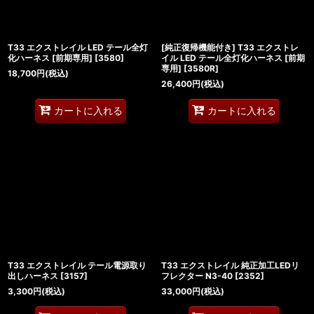
T33 エクストレイル LED テール全灯
[純正復帰機能付き] T33 エクストレ
化ハーネス [前期専用]
[
3580
]
イル LED テール全灯化ハーネス [前期
専用]
[
3580R
]
18,700
円
(税込)
26,400
円
(税込)
カートに入れる
カートに入れる
T33 エクストレイル テール電源取り
T33 エクストレイル 純正加工LEDリ
出しハーネス
[
3157
]
フレクター N3-40
[
2352
]
3,300
円
(税込)
33,000
円
(税込)