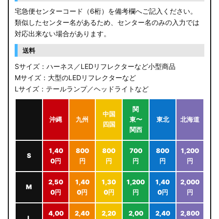
宅急便センターコード（6桁）を備考欄へご記入ください。
類似したセンター名があるため、センター名のみの入力では
対応出来ない場合があります。
送料
Sサイズ：ハーネス／LEDリフレクターなど小型商品
Mサイズ：大型のLEDリフレクターなど
Lサイズ：テールランプ／ヘッドライトなど
関
中国
沖縄
九州
東〜
東北
北海道
四国
関西
1,40
800
800
700
800
1,200
S
0円
円
円
円
円
円
2,50
1,40
1,30
1,200
1,40
2,000
M
0円
0円
0円
円
0円
円
4,00
2,40
2,20
2,00
2,40
2,800
L