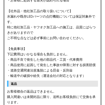
・お客様に起因する過失が認められる場合
【社外品・他社加工品の取り扱いについて】
水漏れや既存LEDパーツの点灯機能については保証対象外で
す。
特に他社加工品・ヤフオク加工品への施工は、品質にばらつ
きがありますので
ご不明な点などは必ず事前にお問い合わせください。
【免責事項】
下記費用はいかなる場合も負担しません。
・商品不良で発生した他の部品代・工賃・代車費用
・商品使用に起因して発生した事故や障害に対する損害賠償
・道路交通関連法規逸脱による罰金・反則金
・輸送中の破損や紛失（運送会社の対応となります）
返品
お客様都合の返品はできません。
購入間違いは未開封品に限り、送料お客様負担にて交換を承
ります。