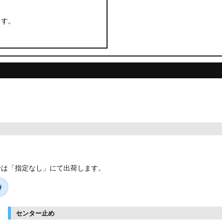
ます。
合は「指定なし」にて出荷します。
時
センター止め