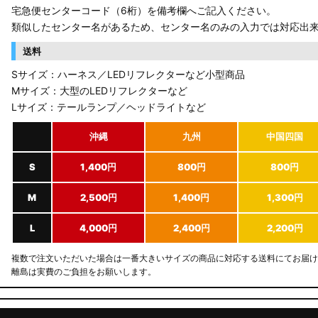
宅急便センターコード（6桁）を備考欄へご記入ください。
類似したセンター名があるため、センター名のみの入力では対応出
送料
Sサイズ：ハーネス／LEDリフレクターなど小型商品
Mサイズ：大型のLEDリフレクターなど
Lサイズ：テールランプ／ヘッドライトなど
沖縄
九州
中国四国
S
1,400円
800円
800円
M
2,500円
1,400円
1,300円
L
4,000円
2,400円
2,200円
複数で注文いただいた場合は一番大きいサイズの商品に対応する送料にてお届け
離島は実費のご負担をお願いします。