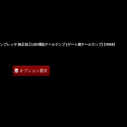
ンプレッサ 純正加工LED増設テールランプ [ゲート側テールランプ]
[
1998
]
オプション選択