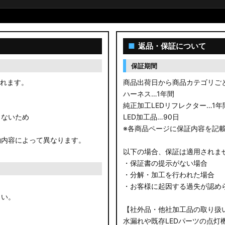
■
返品・保証について
保証期間
されます。
商品出荷日から商品カテゴリご
ハーネス…1年間
純正加工LEDリフレクター…1年
きないため
LED加工品…90日
※各商品ページに保証内容を記
約内容によって異なります。
以下の場合、保証は適用されま
・保証書の提示がない場合
・分解・加工を行われた場合
・お客様に起因する過失が認め
さい。
【社外品・他社加工品の取り扱
水漏れや既存LEDパーツの点灯