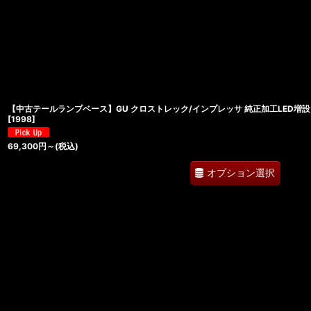
並び順
:
【中古テールランプベース】GU クロストレック/インプレッサ 純正加工LED増設
[
1998
]
69,300
円
～
(税込)
オプション選択