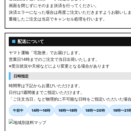
画面を閉じずにそのまま決済を行ってください。
決済エラーになった場合は再度ご注文いただきますようお願いし
重複したご注文は当店でキャンセル処理を行います。
■
配送について
ヤマト運輸「宅急便」でお届けします。
営業日14時までのご注文で当日出荷いたします。
※受注状況や天候などにより変更となる場合があります
日時指定
時間帯は下記からお選びいただけます。
日付は1週間後までご指定いただけます。
「ご注文当日」など物理的に不可能な日時をご指定いただいた場
午前中
14時〜16時
16時〜18時
18時〜20時
19時〜21