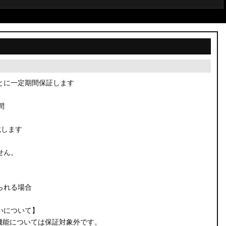
とに一定期間保証します
間
載します
せん。
られる場合
いについて】
機能については保証対象外です。