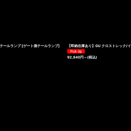
絞り込む
テールランプ [ゲート側テールランプ]
【即納在庫あり】GU クロストレック/イ
92,840
円
～
(税込)