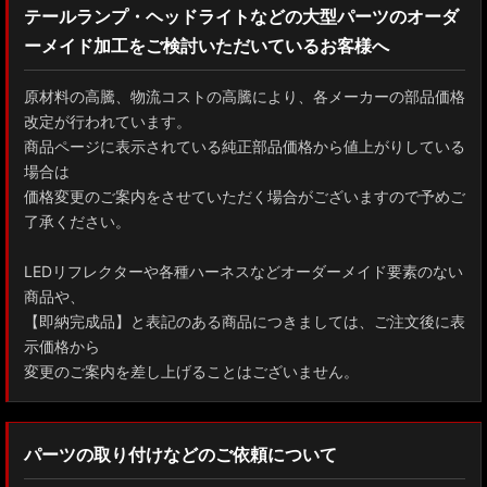
テールランプ・ヘッドライトなどの大型パーツのオーダ
ーメイド加工をご検討いただいているお客様へ
GXPA16 MXPA12 GRヤリス
MXPH10/MXPA10/MXBA10/KSP210 ヤリス
原材料の高騰、物流コストの高騰により、各メーカーの部品価格
改定が行われています。
MXPJ10/15 MXPB10/15 ヤリスクロス
商品ページに表示されている純正部品価格から値上がりしている
場合は
ZYX10 NGX50 C-HR
価格変更のご案内をさせていただく場合がございますので予めご
了承ください。
AAHH40W/AAHH45W/TAHA40W ヴェルファイア
LEDリフレクターや各種ハーネスなどオーダーメイド要素のない
AAHH40W/AAHH45W/AGH40W アルファード
商品や、
【即納完成品】と表記のある商品につきましては、ご注文後に表
AYH30/GGH30/35/AGH30/35 ヴェルファイア
示価格から
変更のご案内を差し上げることはございません。
AYH30/GGH30/35/AGH30/35 アルファード
ACR50 エスティマ
パーツの取り付けなどのご依頼について
ZWR90W/ZWR95W/MZRA90W/MZRA95W ノア/ヴォクシー