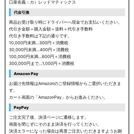
口座名義：カ）レッドマティックス
RP6/7 ステップワゴン
代金引換
RP1/2 RP3/4 ステップワゴン/スパーダ
商品お受け取り時にドライバーへ現金でお支払いください。
代引き金額＝購入金額＋送料＋代引き手数料
RK5/6 ステップワゴンスパーダ
代引き手数料は下記の通りです。
10,000円未満…300円＋消費税
RC1/2 オデッセイ
30,000円未満…400円＋消費税
100,000円未満…600円＋消費税
GB5〜8 フリード
300,000円まで…1,000円＋消費税
GR フィット
Amazon Pay
お届け先情報はAmazonのご登録情報からご選択いただきま
GP5/6 GK3〜6 フィット
す。
カート画面の「AmazonPay」からお進みください。
MK53S スペーシアカスタム
PayPay
MA37S/MA27S ソリオ / ソリオ バンディット
ご注文完了後、決済ページに遷移します。
画面を閉じずにそのまま決済を行ってください。
MA26S/MA36S ソリオ
決済エラーになった場合は再度ご注文いただきますようお願