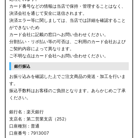
B21A デイズルークス
カード番号などの情報は当店で保持・管理することはなく、
決済会社を通じて安全に送信されます。
E13 ノート
決済エラー等に関しましては、当店では詳細を確認すること
ができないため
E12 ノート
カード会社に記載の窓口へお問い合わせください。
B44A/B45A B47A/B48A ルークス ハイウェイスター
分割払い・リボ払い等の可否は、ご利用のカード会社および
ご契約内容によって異なります。
JF3/4 N-BOX カスタム
ご不明な点はカード会社へお問い合わせください。
銀行振込
JH3/4 N-WGN
お振り込みを確認した上でご注文商品の発送・加工を行いま
JH1/2 N-WGN
す。
振込手数料はお客様のご負担となります。あらかじめご了承
RT5/6 RW1/2 CR-V
ください。
RV5/6 RV3/4 ヴェゼル
銀行名：楽天銀行
支店名：第二営業支店（252）
RU3/4 ヴェゼル
口座種別：普通
口座番号：7913007
JW5 S660