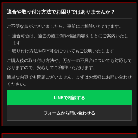
絞り込む
MXWH60/MXWH65 プリウス
適合や取り付け方法でお困りではありませんか？
ZN8 GR86
ご不明な点がございましたら、事前にご相談いただけます。
ZN6 86
適合可否は、過去の施工例や検証内容をもとにご案内いたし
ます
GUN125 ハイラックス
取り付け方法やDIY可否についてもご説明いたします
AXUH80/85 MXUA80/85 ハリアー
ご購入後の取り付け方法や、万が一の不具合についても対応して
おりますので、安心してご利用いただけます。
ZSU60 ハリアー
簡単な内容でも問題ございません。まずはお気軽にお問い合わせ
ください。
MXAA54 AXAH54/52 RAV4
LINEで相談する
GDJ150W/151 WTRJ150 ランドクルーザー プラド
ZVG11/ZSG10 カローラクロス
フォームから問い合わせる
ZWE211W/ZWE214W/ZRE212W/NRE210W カローラツーリング
ZWE211H/NRE210H/NRE214H カローラスポーツ