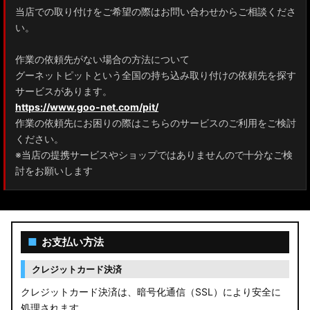
当店での取り付けをご希望の際はお問い合わせからご相談くださ
ZRR80 ノア/ヴォクシー
い。
MXPL10G/MXPL15G/MXPC10G シエンタ
作業の依頼先がない場合の方法について
グーネットピットという全国の持ち込み取り付けの依頼先を探す
NHP17/NSP17NCP17 シエンタ
サービスがあります。
M900A/M910A ルーミー
https://www.goo-net.com/pit/
作業の依頼先にお困りの際はこちらのサービスのご利用をご検討
A200A/A210A ライズ
ください。
※当店の提携サービスやショップではありませんので十分なご検
E52 エルグランド
討をお願いします
T33 エクストレイル
T32 エクストレイル
■
お支払い方法
C28 セレナ
クレジットカード決済
C27 セレナ
クレジットカード決済は、暗号化通信（SSL）により安全に
処理されます。