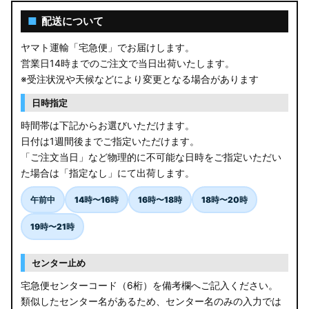
AGL10W RX450h
■
配送について
USF/UVF4# LS600h
ヤマト運輸「宅急便」でお届けします。
営業日14時までのご注文で当日出荷いたします。
JF5/6 N-BOX カスタム
※受注状況や天候などにより変更となる場合があります
MK94S/MK54S スペーシア / カスタム
日時指定
時間帯は下記からお選びいただけます。
ZCEDS/ZDEDS/ZCDDS/ZDDDS スイフト
日付は1週間後までご指定いただけます。
「ご注文当日」など物理的に不可能な日時をご指定いただい
AZSH36W/AZSH37W クラウンスポーツ
た場合は「指定なし」にて出荷します。
LA400K コペン
午前中
14時〜16時
16時〜18時
18時〜20時
汎用LEDバルブ
19時〜21時
BA1A/BA2A/BA5A/BA6A デリカミニ
センター止め
アウトレット
宅急便センターコード（6桁）を備考欄へご記入ください。
類似したセンター名があるため、センター名のみの入力では