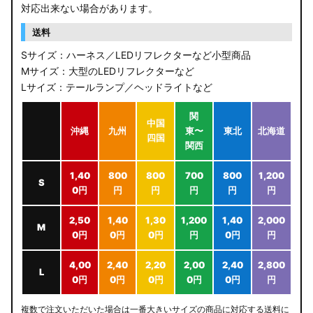
JB64W/JB74W/JC74W ジムニー/シエラ/ノマド
対応出来ない場合があります。
送料
Sサイズ：ハーネス／LEDリフレクターなど小型商品
Mサイズ：大型のLEDリフレクターなど
Lサイズ：テールランプ／ヘッドライトなど
関
中国
沖縄
九州
東〜
東北
北海道
四国
関西
1,40
800
800
700
800
1,200
S
0円
円
円
円
円
円
2,50
1,40
1,30
1,200
1,40
2,000
M
0円
0円
0円
円
0円
円
4,00
2,40
2,20
2,00
2,40
2,800
L
0円
0円
0円
0円
0円
円
複数で注文いただいた場合は一番大きいサイズの商品に対応する送料に