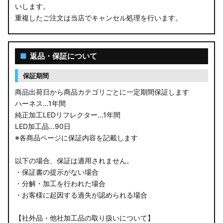
ZC33S スイフトスポーツ
いします。
重複したご注文は当店でキャンセル処理を行います。
M900S/M910S トール
LA650S タントカスタム
■
返品・保証について
LA600S タントカスタム
保証期間
LA150S ムーヴカスタム
商品出荷日から商品カテゴリごとに一定期間保証します
ハーネス…1年間
LA700S ウェイク
純正加工LEDリフレクター…1年間
LED加工品…90日
GN0W アウトランダー
※各商品ページに保証内容を記載します
GK1W/GK9W エクリプスクロス
以下の場合、保証は適用されません。
・保証書の提示がない場合
CV1W デリカD:5
・分解・加工を行われた場合
・お客様に起因する過失が認められる場合
B34A/B35A/B37A/B38A デリカミニ
【社外品・他社加工品の取り扱いについて】
B34W/B35W/B37W/B38W ekクロススペース