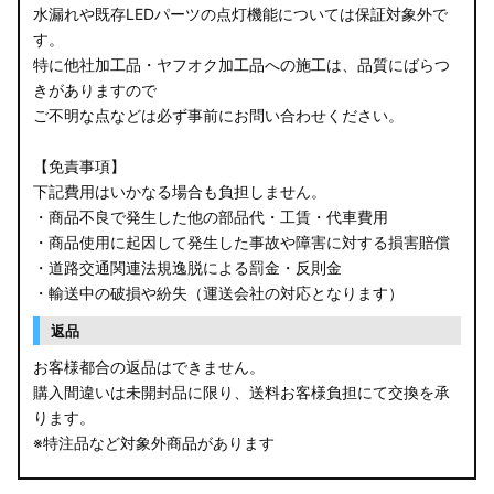
水漏れや既存LEDパーツの点灯機能については保証対象外で
す。
B34W/B35W/B37W/B38W ekクロス
特に他社加工品・ヤフオク加工品への施工は、品質にばらつ
KG CX-8
きがありますので
ご不明な点などは必ず事前にお問い合わせください。
KF CX-5
【免責事項】
GU クロストレック
下記費用はいかなる場合も負担しません。
・商品不良で発生した他の部品代・工賃・代車費用
GU インプレッサ
・商品使用に起因して発生した事故や障害に対する損害賠償
・道路交通関連法規逸脱による罰金・反則金
VN5 VNH レヴォーグ / レイバック
・輸送中の破損や紛失（運送会社の対応となります）
ZD8 BRZ
返品
お客様都合の返品はできません。
ZC6 BRZ
購入間違いは未開封品に限り、送料お客様負担にて交換を承
ります。
URJ201 LX570
※特注品など対象外商品があります
GYL20/AGL20 RX450h