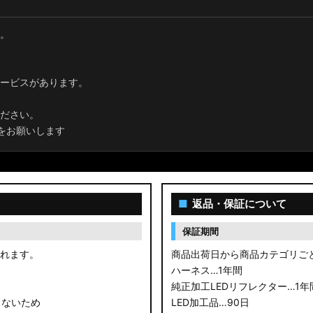
。
ービスがあります。
ださい。
をお願いします
■
返品・保証について
保証期間
されます。
商品出荷日から商品カテゴリご
ハーネス…1年間
純正加工LEDリフレクター…1年
きないため
LED加工品…90日