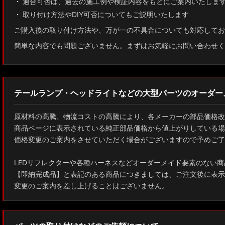
適合可否は、過去の施工例や検証内容をもとにご案内いたしま
取り付け方法やDIY可否についてもご説明いたします
GUN125 ハイラックス
ご購入後の取り付け方法や、万が一の不具合についても対応してお
AXUH80/85 MXUA80/85 ハリアー
簡単な内容でも問題ございません。まずはお気軽にお問い合わせく
ZSU60 ハリアー
MXAA54 AXAH54/52 RAV4
テールランプ・ヘッドライトなどの大型パーツのオーダー
GDJ150W/151 WTRJ150 ランドクルーザー プラド
原材料の高騰、物流コストの高騰により、各メーカーの部品価格改
ZVG11/ZSG10 カローラクロス
商品ページに表示されている純正部品価格から値上がりしている場
価格変更のご案内をさせていただく場合がございますので予めご了
ZWE211W/ZWE214W/ZRE212W/NRE210W カローラツーリング
LEDリフレクターや各種ハーネスなどオーダーメイド要素のない商
ZWE211H/NRE210H/NRE214H カローラスポーツ
【即納完成品】と表記のある商品につきましては、ご注文後に表示
変更のご案内を差し上げることはございません。
GXPA16 MXPA12 GRヤリス
MXPH10/MXPA10/MXBA10/KSP210 ヤリス