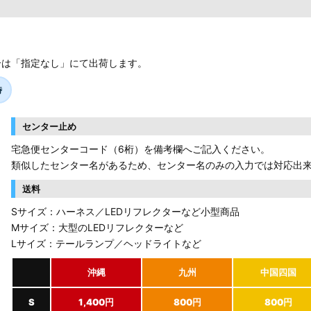
合は「指定なし」にて出荷します。
時
センター止め
宅急便センターコード（6桁）を備考欄へご記入ください。
類似したセンター名があるため、センター名のみの入力では対応出
送料
Sサイズ：ハーネス／LEDリフレクターなど小型商品
Mサイズ：大型のLEDリフレクターなど
Lサイズ：テールランプ／ヘッドライトなど
沖縄
九州
中国四国
S
1,400円
800円
800円