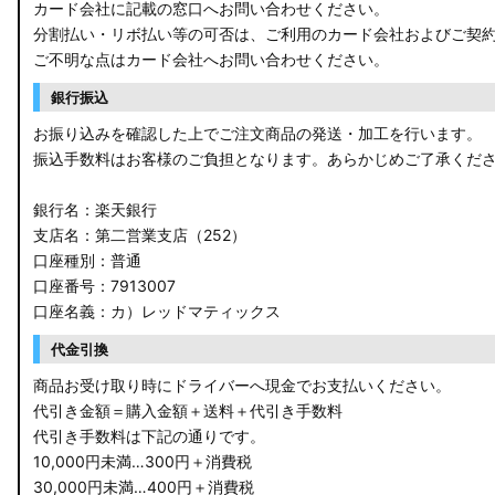
カード会社に記載の窓口へお問い合わせください。
分割払い・リボ払い等の可否は、ご利用のカード会社およびご契
M900A/M910A ルーミー
ご不明な点はカード会社へお問い合わせください。
A200A/A210A ライズ
銀行振込
お振り込みを確認した上でご注文商品の発送・加工を行います。
E52 エルグランド
振込手数料はお客様のご負担となります。あらかじめご了承くだ
T33 エクストレイル
銀行名：楽天銀行
T32 エクストレイル
支店名：第二営業支店（252）
口座種別：普通
C28 セレナ
口座番号：7913007
口座名義：カ）レッドマティックス
C27 セレナ
代金引換
B21A デイズルークス
商品お受け取り時にドライバーへ現金でお支払いください。
代引き金額＝購入金額＋送料＋代引き手数料
E13 ノート
代引き手数料は下記の通りです。
10,000円未満…300円＋消費税
E12 ノート
30,000円未満…400円＋消費税