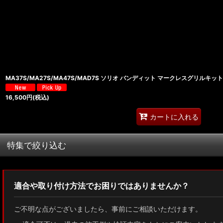
並び順
:
MA37S/MA27S/MA47S/MAD7S ソリオ バンディット マークレスグリル
16,500
円
(税込)
カートに入れる
特集で絞り込む
MXWH60/MXWH65 プリウス
適合や取り付け方法でお困りではありませんか？
ZN8 GR86
ご不明な点がございましたら、事前にご相談いただけます。
ZN6 86