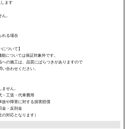
載します
せん。
られる場合
いについて】
機能については保証対象外です。
品への施工は、品質にばらつきがありますので
問い合わせください。
しません。
代・工賃・代車費用
事故や障害に対する損害賠償
罰金・反則金
社の対応となります）