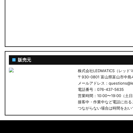
LA600S タントカスタム
LA150S ムーヴカスタム
LA700S ウェイク
GN0W アウトランダー
GK1W/GK9W エクリプスクロス
■
販売元
株式会社LEDMATICS（レッ
CV1W デリカD:5
〒930-0801 富山県富山市中島4-
メールアドレス：questions@led
B34A/B35A/B37A/B38A デリカミニ
電話番号：076-437-5635
営業時間：10:00〜19:00（土
B34W/B35W/B37W/B38W ekクロススペース
接客中・作業中など電話に出る
つながらない場合は時間をおい
B34W/B35W/B37W/B38W ekクロス
KG CX-8