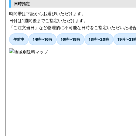
RK5/6 ステップワゴンスパーダ
日時指定
RC1/2 オデッセイ
時間帯は下記からお選びいただけます。
日付は1週間後までご指定いただけます。
GB5〜8 フリード
「ご注文当日」など物理的に不可能な日時をご指定いただいた場
GR フィット
午前中
14時〜16時
16時〜18時
18時〜20時
19時〜21
GP5/6 GK3〜6 フィット
MK53S スペーシアカスタム
MA37S/MA27S ソリオ / ソリオ バンディット
MA26S/MA36S ソリオ
ZC33S スイフトスポーツ
M900S/M910S トール
LA650S タントカスタム