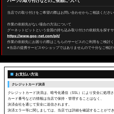
パーツの取り付けなどのご依頼について
MXPJ10/15 MXPB10/15 ヤリスクロス
当店での取り付けをご希望の際はお問い合わせからご相談ください
ZYX10 NGX50 C-HR
作業の依頼先がない場合の方法について
AAHH40W/AAHH45W/TAHA40W ヴェルファイア
グーネットピットという全国の持ち込み取り付けの依頼先を探すサ
https://www.goo-net.com/pit/
AAHH40W/AAHH45W/AGH40W アルファード
作業の依頼先にお困りの際はこちらのサービスのご利用をご検討く
AYH30/GGH30/35/AGH30/35 ヴェルファイア
※当店の提携サービスやショップではありませんので十分なご検討
AYH30/GGH30/35/AGH30/35 アルファード
ACR50 エスティマ
■
お支払い方法
ZWR90W/ZWR95W/MZRA90W/MZRA95W ノア/ヴォクシー
クレジットカード決済
ZRR80 ノア/ヴォクシー
クレジットカード決済は、暗号化通信（SSL）により安全に処理
カード番号などの情報は当店で保持・管理することはなく、
MXPL10G/MXPL15G/MXPC10G シエンタ
決済会社を通じて安全に送信されます。
決済エラー等に関しましては、当店では詳細を確認することがで
NHP17/NSP17NCP17 シエンタ