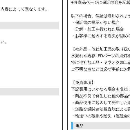
※各商品ページに保証内容を記
約内容によって異なります。
以下の場合、保証は適用されま
・保証書の提示がない場合
・分解・加工を行われた場合
・お客様に起因する過失が認め
さい。
【社外品・他社加工品の取り扱
水漏れや既存LEDパーツの点灯
特に他社加工品・ヤフオク加工
ご不明な点などは必ず事前にお
【免責事項】
下記費用はいかなる場合も負担
・商品不良で発生した他の部品
・商品使用に起因して発生した
・道路交通関連法規逸脱による
・輸送中の破損や紛失（運送会
返品