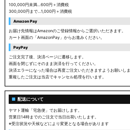
100,000円未満…600円＋消費税
B44A/B45A B47A/B48A ルークス ハイウェイスター
300,000円まで…1,000円＋消費税
JF3/4 N-BOX カスタム
Amazon Pay
JH3/4 N-WGN
お届け先情報はAmazonのご登録情報からご選択いただきます。
カート画面の「AmazonPay」からお進みください。
JH1/2 N-WGN
PayPay
RT5/6 RW1/2 CR-V
ご注文完了後、決済ページに遷移します。
画面を閉じずにそのまま決済を行ってください。
RV5/6 RV3/4 ヴェゼル
決済エラーになった場合は再度ご注文いただきますようお願いし
重複したご注文は当店でキャンセル処理を行います。
RU3/4 ヴェゼル
JW5 S660
■
配送について
RP6/7 ステップワゴン
ヤマト運輸「宅急便」でお届けします。
営業日14時までのご注文で当日出荷いたします。
RP1/2 RP3/4 ステップワゴン/スパーダ
※受注状況や天候などにより変更となる場合があります