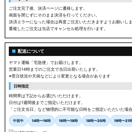
ご注文完了後、決済ページに遷移します。
画面を閉じずにそのまま決済を行ってください。
決済エラーになった場合は再度ご注文いただきますようお願いし
重複したご注文は当店でキャンセル処理を行います。
■
配送について
ヤマト運輸「宅急便」でお届けします。
営業日14時までのご注文で当日出荷いたします。
※受注状況や天候などにより変更となる場合があります
日時指定
時間帯は下記からお選びいただけます。
日付は1週間後までご指定いただけます。
「ご注文当日」など物理的に不可能な日時をご指定いただいた場
午前中
14時〜16時
16時〜18時
18時〜20時
19時〜21