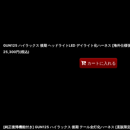
並び順
:
GUN125 ハイラックス 後期 ヘッドライトLED デイライト化ハーネス [海外仕
25,300
円
(税込)
カートに入れる
[純正復帰機能付き] GUN125 ハイラックス 後期 テール全灯化ハーネス [直販限定