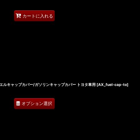
カートに入れる
エルキャップカバー/ガソリンキャップカバー トヨタ車用
[
AX_fuel-cap-to
]
オプション選択