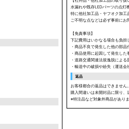
【社外品・他社加工品の取り扱
水漏れや既存LEDパーツの点灯
特に他社加工品・ヤフオク加工
ご不明な点などは必ず事前にお
【免責事項】
下記費用はいかなる場合も負担
・商品不良で発生した他の部品
・商品使用に起因して発生した
・道路交通関連法規逸脱による
・輸送中の破損や紛失（運送会
返品
お客様都合の返品はできません
購入間違いは未開封品に限り、
※特注品など対象外商品があり