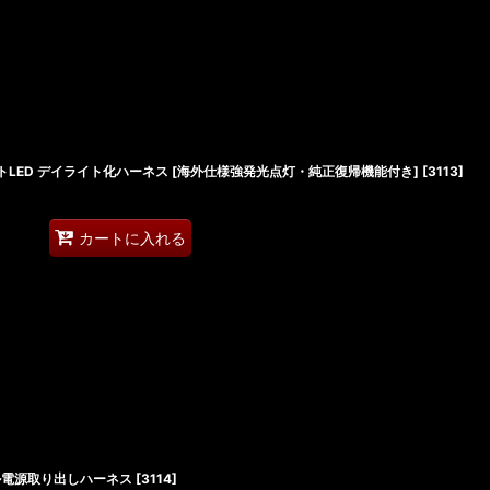
イトLED デイライト化ハーネス [海外仕様強発光点灯・純正復帰機能付き]
[
3113
]
カートに入れる
ール電源取り出しハーネス
[
3114
]