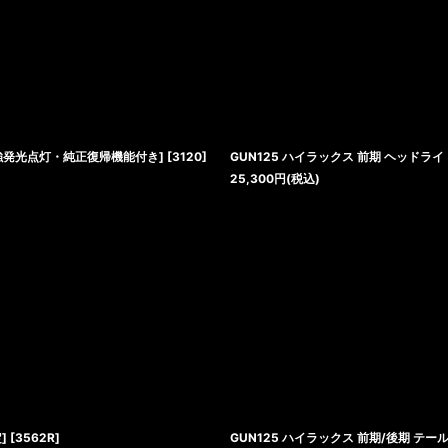
絞り込む
様強発光点灯・純正復帰機能付き]
[
3120
]
GUN125 ハイラックス 前期 ヘッドラ
25,300
円
(税込)
]
[
3562R
]
GUN125 ハイラックス 前期/後期 テ