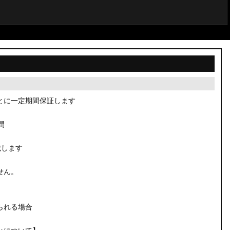
とに一定期間保証します
間
載します
せん。
られる場合