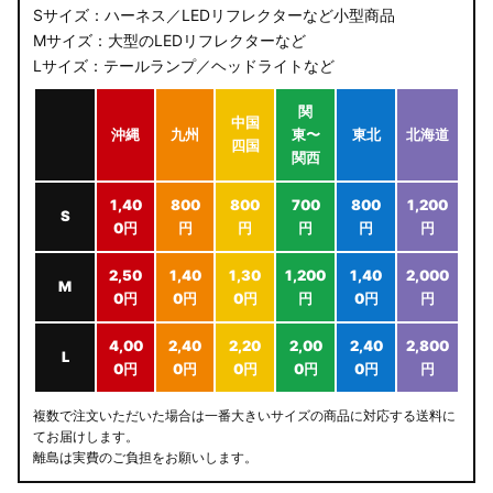
Sサイズ：ハーネス／LEDリフレクターなど小型商品
Mサイズ：大型のLEDリフレクターなど
Lサイズ：テールランプ／ヘッドライトなど
関
中国
沖縄
九州
東〜
東北
北海道
四国
関西
1,40
800
800
700
800
1,200
S
0円
円
円
円
円
円
2,50
1,40
1,30
1,200
1,40
2,000
M
0円
0円
0円
円
0円
円
4,00
2,40
2,20
2,00
2,40
2,800
L
0円
0円
0円
0円
0円
円
複数で注文いただいた場合は一番大きいサイズの商品に対応する送料に
てお届けします。
離島は実費のご負担をお願いします。