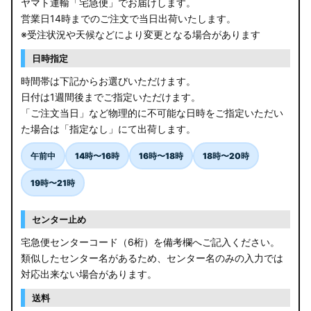
ヤマト運輸「宅急便」でお届けします。
営業日14時までのご注文で当日出荷いたします。
※受注状況や天候などにより変更となる場合があります
日時指定
時間帯は下記からお選びいただけます。
日付は1週間後までご指定いただけます。
「ご注文当日」など物理的に不可能な日時をご指定いただい
た場合は「指定なし」にて出荷します。
午前中
14時〜16時
16時〜18時
18時〜20時
19時〜21時
センター止め
宅急便センターコード（6桁）を備考欄へご記入ください。
類似したセンター名があるため、センター名のみの入力では
対応出来ない場合があります。
送料