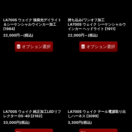
LA700S ウェイク 強発光デイライト
持ち込み/ワンオフ加工
＆シーケンシャルウインカー加工
LA700S ウェイク シーケンシャルウ
[
1984
]
インカー ヘッドライト
[
1911
]
22,000
円
～
(税込)
22,000
円
～
(税込)
オプション選択
オプション選択
LA700S ウェイク 純正加工LEDリフ
LA700S ウェイク テール電源取り出
レクター D5-40
[
2162
]
しハーネス
[
3099
]
33,000
円
(税込)
3,300
円
(税込)