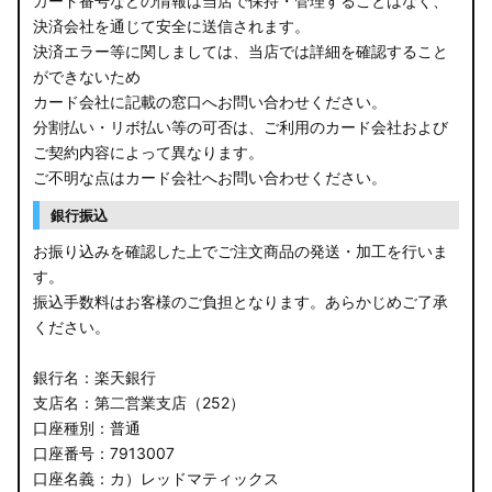
カード番号などの情報は当店で保持・管理することはなく、
決済会社を通じて安全に送信されます。
E13 ノート
決済エラー等に関しましては、当店では詳細を確認すること
ができないため
E12 ノート
カード会社に記載の窓口へお問い合わせください。
B44A/B45A B47A/B48A ルークス ハイウェイスター
分割払い・リボ払い等の可否は、ご利用のカード会社および
ご契約内容によって異なります。
JF3/4 N-BOX カスタム
ご不明な点はカード会社へお問い合わせください。
銀行振込
JH3/4 N-WGN
お振り込みを確認した上でご注文商品の発送・加工を行いま
JH1/2 N-WGN
す。
振込手数料はお客様のご負担となります。あらかじめご了承
RT5/6 RW1/2 CR-V
ください。
RV5/6 RV3/4 ヴェゼル
銀行名：楽天銀行
支店名：第二営業支店（252）
RU3/4 ヴェゼル
口座種別：普通
口座番号：7913007
JW5 S660
口座名義：カ）レッドマティックス