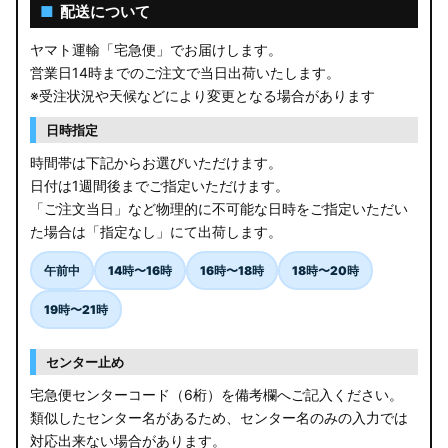
AGL10W RX450h
■
配送について
USF/UVF4# LS600h
ヤマト運輸「宅急便」でお届けします。
営業日14時までのご注文で当日出荷いたします。
JF5/6 N-BOX カスタム
※受注状況や天候などにより変更となる場合があります
MK94S/MK54S スペーシア / カスタム
日時指定
時間帯は下記からお選びいただけます。
ZCEDS/ZDEDS/ZCDDS/ZDDDS スイフト
日付は1週間後までご指定いただけます。
「ご注文当日」など物理的に不可能な日時をご指定いただい
AZSH36W/AZSH37W クラウンスポーツ
た場合は「指定なし」にて出荷します。
LA400K コペン
午前中
14時〜16時
16時〜18時
18時〜20時
汎用LEDバルブ
19時〜21時
BA1A/BA2A/BA5A/BA6A デリカミニ
センター止め
アウトレット
宅急便センターコード（6桁）を備考欄へご記入ください。
類似したセンター名があるため、センター名のみの入力では
JB64W/JB74W/JC74W ジムニー/シエラ/ノマド
対応出来ない場合があります。