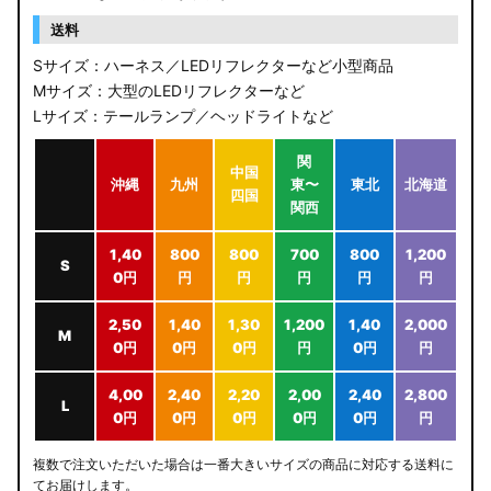
送料
Sサイズ：ハーネス／LEDリフレクターなど小型商品
Mサイズ：大型のLEDリフレクターなど
Lサイズ：テールランプ／ヘッドライトなど
関
中国
沖縄
九州
東〜
東北
北海道
四国
関西
1,40
800
800
700
800
1,200
S
0円
円
円
円
円
円
2,50
1,40
1,30
1,200
1,40
2,000
M
0円
0円
0円
円
0円
円
4,00
2,40
2,20
2,00
2,40
2,800
L
0円
0円
0円
0円
0円
円
複数で注文いただいた場合は一番大きいサイズの商品に対応する送料に
てお届けします。