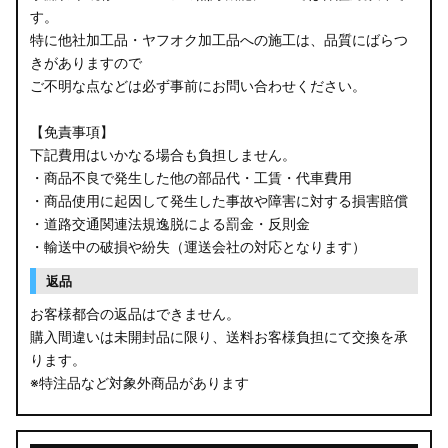
す。
B34W/B35W/B37W/B38W ekクロス
特に他社加工品・ヤフオク加工品への施工は、品質にばらつ
KG CX-8
きがありますので
ご不明な点などは必ず事前にお問い合わせください。
KF CX-5
【免責事項】
GU クロストレック
下記費用はいかなる場合も負担しません。
・商品不良で発生した他の部品代・工賃・代車費用
GU インプレッサ
・商品使用に起因して発生した事故や障害に対する損害賠償
・道路交通関連法規逸脱による罰金・反則金
VN5 VNH レヴォーグ / レイバック
・輸送中の破損や紛失（運送会社の対応となります）
ZD8 BRZ
返品
お客様都合の返品はできません。
ZC6 BRZ
購入間違いは未開封品に限り、送料お客様負担にて交換を承
ります。
URJ201 LX570
※特注品など対象外商品があります
GYL20/AGL20 RX450h