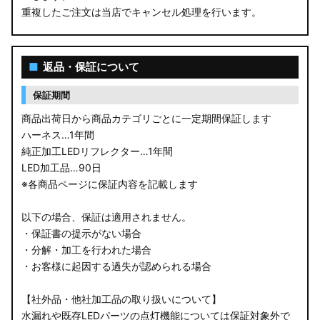
重複したご注文は当店でキャンセル処理を行います。
M900S/M910S トール
LA650S タントカスタム
■
返品・保証について
LA600S タントカスタム
保証期間
LA150S ムーヴカスタム
商品出荷日から商品カテゴリごとに一定期間保証します
ハーネス…1年間
LA700S ウェイク
純正加工LEDリフレクター…1年間
LED加工品…90日
GN0W アウトランダー
※各商品ページに保証内容を記載します
GK1W/GK9W エクリプスクロス
以下の場合、保証は適用されません。
・保証書の提示がない場合
CV1W デリカD:5
・分解・加工を行われた場合
・お客様に起因する過失が認められる場合
B34A/B35A/B37A/B38A デリカミニ
【社外品・他社加工品の取り扱いについて】
B34W/B35W/B37W/B38W ekクロススペース
水漏れや既存LEDパーツの点灯機能については保証対象外で