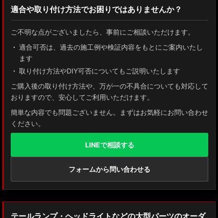
適合や取り付け方法でお困りではありませんか？
ZN8 GR86
ご不明な点がございましたら、事前にご相談いただけます。
ZN6 86
適合可否は、過去の施工例や検証内容をもとにご案内いたし
ます
GUN125 ハイラックス
取り付け方法やDIY可否についてもご説明いたします
AXUH80/85 MXUA80/85 ハリアー
ご購入後の取り付け方法や、万が一の不具合についても対応して
おりますので、安心してご利用いただけます。
ZSU60 ハリアー
簡単な内容でも問題ございません。まずはお気軽にお問い合わせ
ください。
MXAA54 AXAH54/52 RAV4
LINEで相談する
GDJ150W/151 WTRJ150 ランドクルーザー プラド
ZVG11/ZSG10 カローラクロス
フォームから問い合わせる
ZWE211W/ZWE214W/ZRE212W/NRE210W カローラツーリング
ZWE211H/NRE210H/NRE214H カローラスポーツ
テールランプ・ヘッドライトなどの大型パーツのオーダ