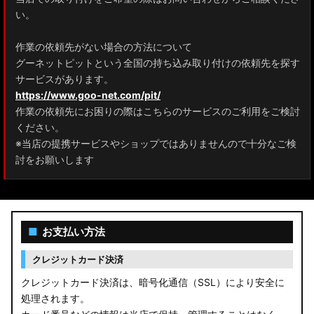
ZRR80 ノア/ヴォクシー
い。
MXPL10G/MXPL15G/MXPC10G シエンタ
作業の依頼先がない場合の方法について
グーネットピットという全国の持ち込み取り付けの依頼先を探す
NHP17/NSP17NCP17 シエンタ
サービスがあります。
M900A/M910A ルーミー
https://www.goo-net.com/pit/
作業の依頼先にお困りの際はこちらのサービスのご利用をご検討
A200A/A210A ライズ
ください。
※当店の提携サービスやショップではありませんので十分なご検
E52 エルグランド
討をお願いします
T33 エクストレイル
T32 エクストレイル
■
お支払い方法
C28 セレナ
クレジットカード決済
C27 セレナ
クレジットカード決済は、暗号化通信（SSL）により安全に
処理されます。
B21A デイズルークス