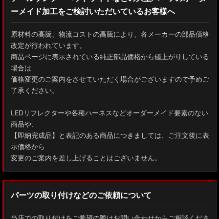
ーメイド加工をご検討いただいているお客様へ
GXPA16 MXPA12 GRヤリス
MXPH10/MXPA10/MXBA10/KSP210 ヤリス
原材料の高騰、物流コストの高騰により、各メーカーの部品価格
改定が行われています。
MXPJ10/15 MXPB10/15 ヤリスクロス
商品ページに表示されている純正部品価格から値上がりしている
場合は
ZYX10 NGX50 C-HR
価格変更のご案内をさせていただく場合がございますので予めご
了承ください。
AAHH40W/AAHH45W/TAHA40W ヴェルファイア
LEDリフレクターや各種ハーネスなどオーダーメイド要素のない
AAHH40W/AAHH45W/AGH40W アルファード
商品や、
【即納完成品】と表記のある商品につきましては、ご注文後に表
AYH30/GGH30/35/AGH30/35 ヴェルファイア
示価格から
変更のご案内を差し上げることはございません。
AYH30/GGH30/35/AGH30/35 アルファード
ACR50 エスティマ
パーツの取り付けなどのご依頼について
ZWR90W/ZWR95W/MZRA90W/MZRA95W ノア/ヴォクシー
当店での取り付けをご希望の際はお問い合わせからご相談くださ