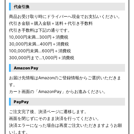
RP6/7 ステップワゴン
代金引換
RP1/2 RP3/4 ステップワゴン/スパーダ
商品お受け取り時にドライバーへ現金でお支払いください。
代引き金額＝購入金額＋送料＋代引き手数料
RK5/6 ステップワゴンスパーダ
代引き手数料は下記の通りです。
10,000円未満…300円＋消費税
RC1/2 オデッセイ
30,000円未満…400円＋消費税
100,000円未満…600円＋消費税
GB5〜8 フリード
300,000円まで…1,000円＋消費税
GR フィット
Amazon Pay
お届け先情報はAmazonのご登録情報からご選択いただきま
GP5/6 GK3〜6 フィット
す。
カート画面の「AmazonPay」からお進みください。
MK53S スペーシアカスタム
PayPay
MA37S/MA27S ソリオ / ソリオ バンディット
ご注文完了後、決済ページに遷移します。
画面を閉じずにそのまま決済を行ってください。
MA26S/MA36S ソリオ
決済エラーになった場合は再度ご注文いただきますようお願
ZC33S スイフトスポーツ
いします。