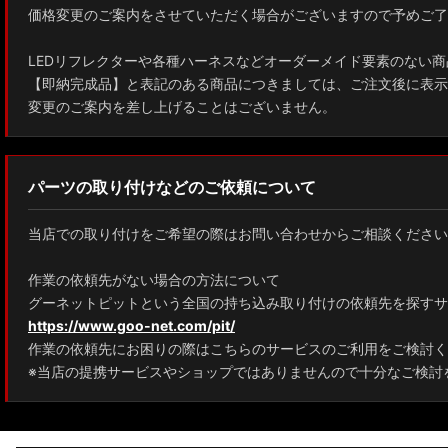
価格変更のご案内をさせていただく場合がございますので予めご了
ZWE211W/ZWE214W/ZRE212W/NRE210W カローラツーリング
LEDリフレクターや各種ハーネスなどオーダーメイド要素のない商
ZWE211H/NRE210H/NRE214H カローラスポーツ
【即納完成品】と表記のある商品につきましては、ご注文後に表示
変更のご案内を差し上げることはございません。
GXPA16 MXPA12 GRヤリス
MXPH10/MXPA10/MXBA10/KSP210 ヤリス
パーツの取り付けなどのご依頼について
MXPJ10/15 MXPB10/15 ヤリスクロス
当店での取り付けをご希望の際はお問い合わせからご相談ください
ZYX10 NGX50 C-HR
作業の依頼先がない場合の方法について
AAHH40W/AAHH45W/TAHA40W ヴェルファイア
グーネットピットという全国の持ち込み取り付けの依頼先を探すサ
https://www.goo-net.com/pit/
AAHH40W/AAHH45W/AGH40W アルファード
作業の依頼先にお困りの際はこちらのサービスのご利用をご検討く
AYH30/GGH30/35/AGH30/35 ヴェルファイア
※当店の提携サービスやショップではありませんので十分なご検討
AYH30/GGH30/35/AGH30/35 アルファード