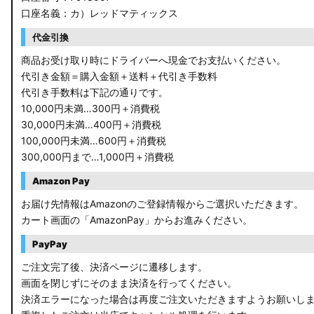
口座名義：カ）レッドマティックス
C27 セレナ
代金引換
B21A デイズルークス
商品お受け取り時にドライバーへ現金でお支払いください。
代引き金額＝購入金額＋送料＋代引き手数料
E13 ノート
代引き手数料は下記の通りです。
10,000円未満…300円＋消費税
E12 ノート
30,000円未満…400円＋消費税
100,000円未満…600円＋消費税
B44A/B45A B47A/B48A ルークス ハイウェイスター
300,000円まで…1,000円＋消費税
JF3/4 N-BOX カスタム
Amazon Pay
JH3/4 N-WGN
お届け先情報はAmazonのご登録情報からご選択いただきます。
カート画面の「AmazonPay」からお進みください。
JH1/2 N-WGN
PayPay
RT5/6 RW1/2 CR-V
ご注文完了後、決済ページに遷移します。
画面を閉じずにそのまま決済を行ってください。
RV5/6 RV3/4 ヴェゼル
決済エラーになった場合は再度ご注文いただきますようお願いし