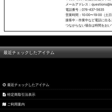
メールアドレス：questions@led
B34A/B35A/B37A/B38A デリカミニ
電話番号：076-437-5635
営業時間：10:00〜19:00（土
B34W/B35W/B37W/B38W ekクロススペース
接客中・作業中など電話に出る
つながらない場合は時間をおい
B34W/B35W/B37W/B38W ekクロス
KG CX-8
KF CX-5
最近チェックしたアイテム
GU クロストレック
GU インプレッサ
VN5 VNH レヴォーグ / レイバック
最近チェックしたアイテム
ZD8 BRZ
特定商取引法表示
ZC6 BRZ
ご利用案内