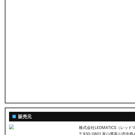
MA26S/MA36S ソリオ
ZC33S スイフトスポーツ
M900S/M910S トール
LA650S タントカスタム
LA600S タントカスタム
LA150S ムーヴカスタム
LA700S ウェイク
GN0W アウトランダー
GK1W/GK9W エクリプスクロス
■
販売元
株式会社LEDMATICS（レッ
CV1W デリカD:5
〒930-0801 富山県富山市中島4-