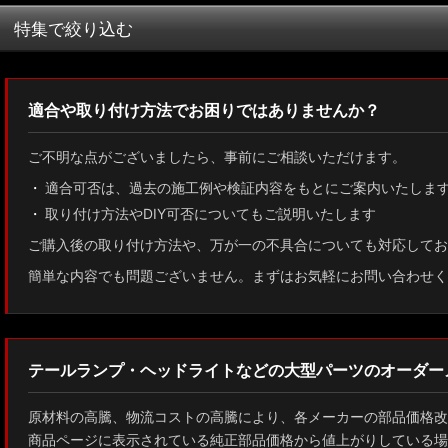
並び順
:
特集で絞り込む
MXWH60/MXWH65 プリウス
適合や取り付け方法でお困りではありませんか？
ZN8 GR86
ご不明な点がございましたら、事前にご相談いただけます。
ZN6 86
適合可否は、過去の施工例や検証内容をもとにご案内いたしま
取り付け方法やDIY可否についてもご説明いたします
GUN125 ハイラックス
ご購入後の取り付け方法や、万が一の不具合についても対応してお
AXUH80/85 MXUA80/85 ハリアー
簡単な内容でも問題ございません。まずはお気軽にお問い合わせく
ZSU60 ハリアー
MXAA54 AXAH54/52 RAV4
テールランプ・ヘッドライトなどの大型パーツのオーダー
GDJ150W/151 WTRJ150 ランドクルーザー プラド
原材料の高騰、物流コストの高騰により、各メーカーの部品価格改
ZVG11/ZSG10 カローラクロス
商品ページに表示されている純正部品価格から値上がりしている場