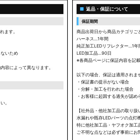
■
返品・保証について
保証期間
されます。
商品出荷日から商品カテゴリご
ハーネス…1年間
純正加工LEDリフレクター…1年
きないため
LED加工品…90日
※各商品ページに保証内容を記
約内容によって異なります。
以下の場合、保証は適用されま
・保証書の提示がない場合
・分解・加工を行われた場合
・お客様に起因する過失が認め
さい。
【社外品・他社加工品の取り扱
水漏れや既存LEDパーツの点灯
特に他社加工品・ヤフオク加工
ご不明な点などは必ず事前にお