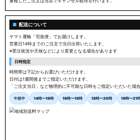
重複したご注文は当店でキャンセル処理を行います。
RU3/4 ヴェゼル
JW5 S660
■
配送について
RP6/7 ステップワゴン
ヤマト運輸「宅急便」でお届けします。
営業日14時までのご注文で当日出荷いたします。
RP1/2 RP3/4 ステップワゴン/スパーダ
※受注状況や天候などにより変更となる場合があります
RK5/6 ステップワゴンスパーダ
日時指定
RC1/2 オデッセイ
時間帯は下記からお選びいただけます。
日付は1週間後までご指定いただけます。
GB5〜8 フリード
「ご注文当日」など物理的に不可能な日時をご指定いただいた場
GR フィット
午前中
14時〜16時
16時〜18時
18時〜20時
19時〜21
GP5/6 GK3〜6 フィット
MK53S スペーシアカスタム
MA37S/MA27S ソリオ / ソリオ バンディット