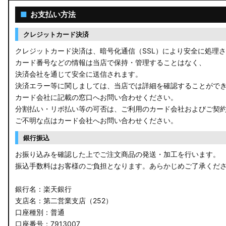
ACR50 エスティマ
■
お支払い方法
ZWR90W/ZWR95W/MZRA90W/MZRA95W ノア/ヴォクシー
クレジットカード決済
ZRR80 ノア/ヴォクシー
クレジットカード決済は、暗号化通信（SSL）により安全に処理
カード番号などの情報は当店で保持・管理することはなく、
MXPL10G/MXPL15G/MXPC10G シエンタ
決済会社を通じて安全に送信されます。
決済エラー等に関しましては、当店では詳細を確認することがで
NHP17/NSP17NCP17 シエンタ
カード会社に記載の窓口へお問い合わせください。
分割払い・リボ払い等の可否は、ご利用のカード会社およびご契
M900A/M910A ルーミー
ご不明な点はカード会社へお問い合わせください。
A200A/A210A ライズ
銀行振込
お振り込みを確認した上でご注文商品の発送・加工を行います。
E52 エルグランド
振込手数料はお客様のご負担となります。あらかじめご了承くだ
T33 エクストレイル
銀行名：楽天銀行
T32 エクストレイル
支店名：第二営業支店（252）
口座種別：普通
C28 セレナ
口座番号：7913007