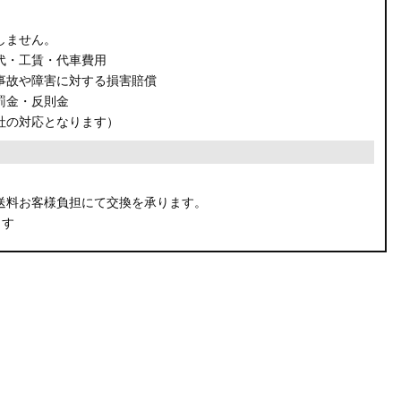
しません。
代・工賃・代車費用
事故や障害に対する損害賠償
罰金・反則金
社の対応となります）
。
送料お客様負担にて交換を承ります。
ます