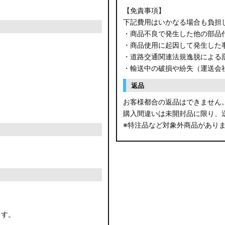
【免責事項】
下記費用はいかなる場合も負担
・商品不良で発生した他の部品
・商品使用に起因して発生した
・道路交通関連法規逸脱による
・輸送中の破損や紛失（運送会
返品
お客様都合の返品はできません
購入間違いは未開封品に限り、
※特注品など対象外商品があり
ます。