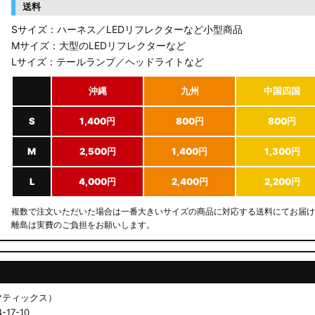
送料
Sサイズ：ハーネス／LEDリフレクターなど小型商品
Mサイズ：大型のLEDリフレクターなど
Lサイズ：テールランプ／ヘッドライトなど
沖縄
九州
中国四国
S
1,400円
800円
800円
M
2,500円
1,400円
1,300円
L
4,000円
2,400円
2,200円
複数で注文いただいた場合は一番大きいサイズの商品に対応する送料にてお届け
離島は実費のご負担をお願いします。
ドマティックス）
17-10