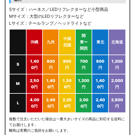
Sサイズ：ハーネス／LEDリフレクターなど小型商品
Mサイズ：大型のLEDリフレクターなど
Lサイズ：テールランプ／ヘッドライトなど
関
中国
沖縄
九州
東〜
東北
北海道
四国
関西
1,40
800
800
700
800
1,200
S
0円
円
円
円
円
円
2,50
1,40
1,30
1,200
1,40
2,000
M
0円
0円
0円
円
0円
円
4,00
2,40
2,20
2,00
2,40
2,800
L
0円
0円
0円
0円
0円
円
複数で注文いただいた場合は一番大きいサイズの商品に対応する送料に
てお届けします。
離島は実費のご負担をお願いします。