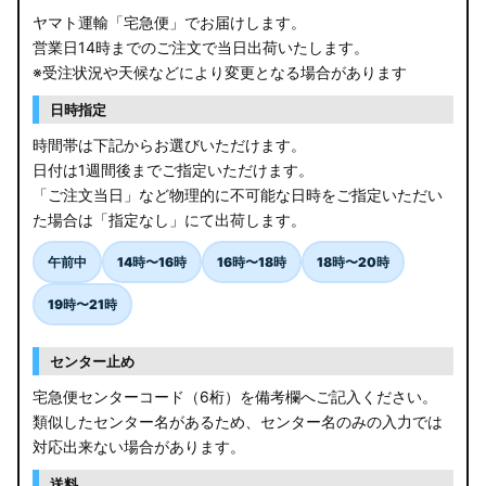
ヤマト運輸「宅急便」でお届けします。
営業日14時までのご注文で当日出荷いたします。
※受注状況や天候などにより変更となる場合があります
日時指定
時間帯は下記からお選びいただけます。
日付は1週間後までご指定いただけます。
「ご注文当日」など物理的に不可能な日時をご指定いただい
た場合は「指定なし」にて出荷します。
午前中
14時〜16時
16時〜18時
18時〜20時
19時〜21時
センター止め
宅急便センターコード（6桁）を備考欄へご記入ください。
類似したセンター名があるため、センター名のみの入力では
対応出来ない場合があります。
送料