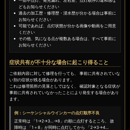
一部不点灯、発光漏れ、左右差、点灯順序の違和感な
どもお知らせください
過去の加工歴・修理歴・浸水歴が分かる場合は事前に
お知らせください
可能であれば、点灯状態が分かる画像や動画をご用意
ください
その他、気になる点が複数ある場合は、すべて事前に
お知らせください
症状共有が不十分な場合に起こり得ること
ご依頼内容に対して修理を行っても、 事前に共有されていな
い別の症状が残る場合があります。
これは修理箇所の見落としではなく、 確認対象となる症状が
事前に共有されていなかったことにより発生する場合があり
ます。
例：シーケンシャルウインカーの点灯順序不良
正常時は 「1→2→3…→8」の順に点灯するところ、 故
障時は 「1＋8」が同時に点灯してから 「2→3→4…