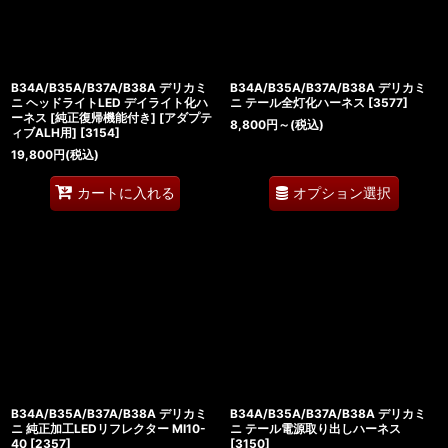
B34A/B35A/B37A/B38A デリカミ
B34A/B35A/B37A/B38A デリカミ
ニ ヘッドライトLED デイライト化ハ
ニ テール全灯化ハーネス
[
3577
]
ーネス [純正復帰機能付き] [アダプテ
8,800
円
～
(税込)
ィブALH用]
[
3154
]
19,800
円
(税込)
オプション選択
カートに入れる
B34A/B35A/B37A/B38A デリカミ
B34A/B35A/B37A/B38A デリカミ
ニ 純正加工LEDリフレクター MI10-
ニ テール電源取り出しハーネス
40
[
2357
]
[
3150
]