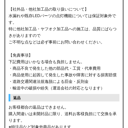
【社外品・他社加工品の取り扱いについて】
水漏れや既存LEDパーツの点灯機能については保証対象外で
す。
特に他社加工品・ヤフオク加工品への施工は、品質にばらつ
きがありますので
ご不明な点などは必ず事前にお問い合わせください。
【免責事項】
下記費用はいかなる場合も負担しません。
・商品不良で発生した他の部品代・工賃・代車費用
・商品使用に起因して発生した事故や障害に対する損害賠償
・道路交通関連法規逸脱による罰金・反則金
・輸送中の破損や紛失（運送会社の対応となります）
返品
お客様都合の返品はできません。
購入間違いは未開封品に限り、送料お客様負担にて交換を承
ります。
※特注品など対象外商品があります