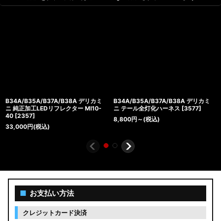
B34A/B35A/B37A/B38A デリカミ
B34A/B35A/B37A/B38A デリカミ
ニ 純正加工LEDリフレクター MI10-
ニ テール全灯化ハーネス
[
3577
]
40
[
2357
]
8,800
円
～
(税込)
33,000
円
(税込)
■
お支払い方法
クレジットカード決済