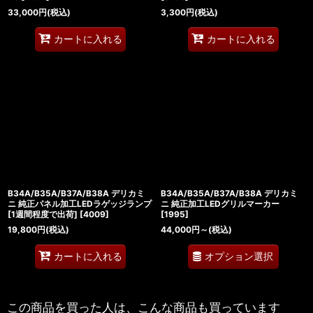
33,000
円
(税込)
3,300
円
(税込)
カートに入れる
カートに入れる
B34A/B35A/B37A/B38A デリカミ
B34A/B35A/B37A/B38A デリカミ
ニ 純正パネル加工LEDラゲッジランプ
ニ 純正加工LEDグリルマーカー
[1週間程度で出荷]
[
4009
]
[
1995
]
19,800
円
(税込)
44,000
円
～
(税込)
オプション選択
カートに入れる
この商品を買った人は、こんな商品も買っています