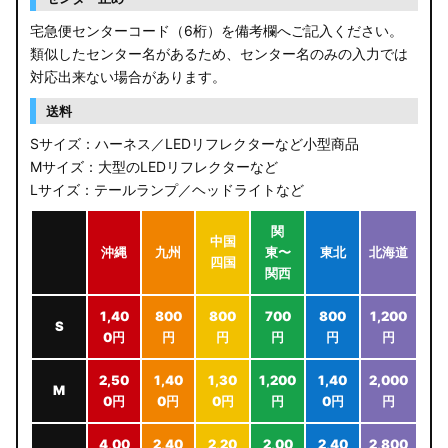
宅急便センターコード（6桁）を備考欄へご記入ください。
類似したセンター名があるため、センター名のみの入力では
対応出来ない場合があります。
送料
Sサイズ：ハーネス／LEDリフレクターなど小型商品
Mサイズ：大型のLEDリフレクターなど
Lサイズ：テールランプ／ヘッドライトなど
関
中国
沖縄
九州
東〜
東北
北海道
四国
関西
1,40
800
800
700
800
1,200
S
0円
円
円
円
円
円
2,50
1,40
1,30
1,200
1,40
2,000
M
0円
0円
0円
円
0円
円
4,00
2,40
2,20
2,00
2,40
2,800