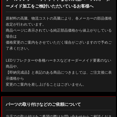
ーメイド加工をご検討いただいているお客様へ
GXPA16 MXPA12 GRヤリス
MXPH10/MXPA10/MXBA10/KSP210 ヤリス
原材料の高騰、物流コストの高騰により、各メーカーの部品価格
改定が行われています。
MXPJ10/15 MXPB10/15 ヤリスクロス
商品ページに表示されている純正部品価格から値上がりしている
場合は
ZYX10 NGX50 C-HR
価格変更のご案内をさせていただく場合がございますので予めご
了承ください。
AAHH40W/AAHH45W/TAHA40W ヴェルファイア
LEDリフレクターや各種ハーネスなどオーダーメイド要素のない
AAHH40W/AAHH45W/AGH40W アルファード
商品や、
【即納完成品】と表記のある商品につきましては、ご注文後に表
AYH30/GGH30/35/AGH30/35 ヴェルファイア
示価格から
変更のご案内を差し上げることはございません。
AYH30/GGH30/35/AGH30/35 アルファード
ACR50 エスティマ
パーツの取り付けなどのご依頼について
ZWR90W/ZWR95W/MZRA90W/MZRA95W ノア/ヴォクシー
当店での取り付けをご希望の際はお問い合わせからご相談くださ