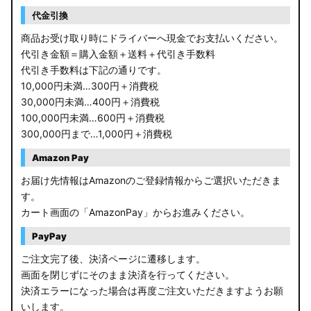
RP6/7 ステップワゴン
代金引換
RP1/2 RP3/4 ステップワゴン/スパーダ
商品お受け取り時にドライバーへ現金でお支払いください。
代引き金額＝購入金額＋送料＋代引き手数料
RK5/6 ステップワゴンスパーダ
代引き手数料は下記の通りです。
10,000円未満…300円＋消費税
RC1/2 オデッセイ
30,000円未満…400円＋消費税
100,000円未満…600円＋消費税
GB5〜8 フリード
300,000円まで…1,000円＋消費税
GR フィット
Amazon Pay
お届け先情報はAmazonのご登録情報からご選択いただきま
GP5/6 GK3〜6 フィット
す。
カート画面の「AmazonPay」からお進みください。
MK53S スペーシアカスタム
PayPay
MA37S/MA27S ソリオ / ソリオ バンディット
ご注文完了後、決済ページに遷移します。
画面を閉じずにそのまま決済を行ってください。
MA26S/MA36S ソリオ
決済エラーになった場合は再度ご注文いただきますようお願
ZC33S スイフトスポーツ
いします。