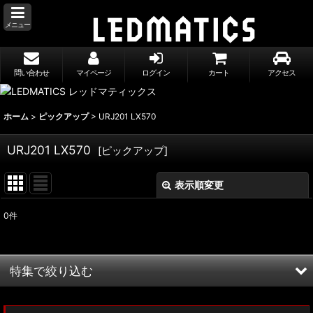
メニュー
問い合わせ
マイページ
ログイン
カート
アクセス
ホーム
>
ピックアップ
>
URJ201 LX570
URJ201 LX570
[
ピックアップ
]
表示順変更
閉じる
0
件
表示数
:
並び順
:
特集で絞り込む
絞り込む
MXWH60/MXWH65 プリウス