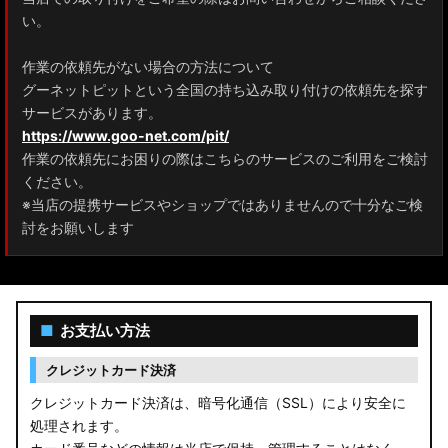
ZRR80 ノア/ヴォクシー
い。
MXPL10G/MXPL15G/MXPC10G シエンタ
作業の依頼先がない場合の方法について
グーネットピットという全国の持ち込み取り付けの依頼先を探す
NHP17/NSP17NCP17 シエンタ
サービスがあります。
M900A/M910A ルーミー
https://www.goo-net.com/pit/
作業の依頼先にお困りの際はこちらのサービスのご利用をご検討
A200A/A210A ライズ
ください。
※当店の提携サービスやショップではありませんので十分なご検
E52 エルグランド
討をお願いします
T33 エクストレイル
T32 エクストレイル
■
お支払い方法
C28 セレナ
クレジットカード決済
C27 セレナ
クレジットカード決済は、暗号化通信（SSL）により安全に
処理されます。
B21A デイズルークス