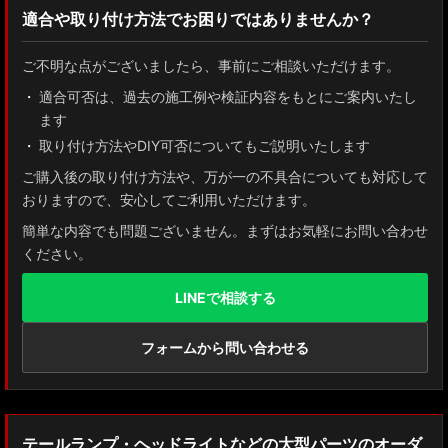
適合や取り付け方法でお困りではありませんか？
ZN8 GR86
ご不明な点がございましたら、事前にご相談いただけます。
ZN6 86
適合可否は、過去の施工例や検証内容をもとにご案内いたし
ます
GUN125 ハイラックス
取り付け方法やDIY可否についてもご説明いたします
AXUH80/85 MXUA80/85 ハリアー
ご購入後の取り付け方法や、万が一の不具合についても対応して
おりますので、安心してご利用いただけます。
ZSU60 ハリアー
簡単な内容でも問題ございません。まずはお気軽にお問い合わせ
ください。
MXAA54 AXAH54/52 RAV4
LINEで相談する
GDJ150W/151 WTRJ150 ランドクルーザー プラド
ZVG11/ZSG10 カローラクロス
フォームから問い合わせる
ZWE211W/ZWE214W/ZRE212W/NRE210W カローラツーリング
ZWE211H/NRE210H/NRE214H カローラスポーツ
テールランプ・ヘッドライトなどの大型パーツのオーダ