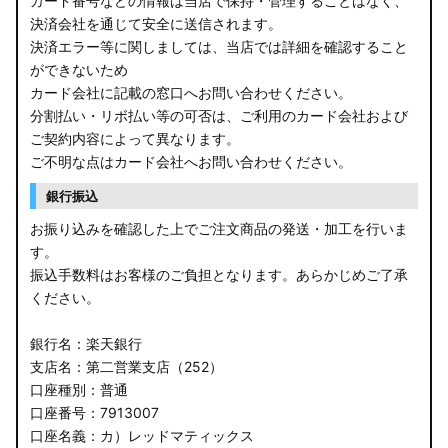
カード番号などの情報は当店で保持・管理することはなく、
決済会社を通じて安全に送信されます。
E13 ノート
決済エラー等に関しましては、当店では詳細を確認すること
ができないため
E12 ノート
カード会社に記載の窓口へお問い合わせください。
B44A/B45A B47A/B48A ルークス ハイウェイスター
分割払い・リボ払い等の可否は、ご利用のカード会社および
ご契約内容によって異なります。
JF3/4 N-BOX カスタム
ご不明な点はカード会社へお問い合わせください。
銀行振込
JH3/4 N-WGN
お振り込みを確認した上でご注文商品の発送・加工を行いま
JH1/2 N-WGN
す。
振込手数料はお客様のご負担となります。あらかじめご了承
RT5/6 RW1/2 CR-V
ください。
RV5/6 RV3/4 ヴェゼル
銀行名：楽天銀行
支店名：第二営業支店（252）
RU3/4 ヴェゼル
口座種別：普通
口座番号：7913007
JW5 S660
口座名義：カ）レッドマティックス