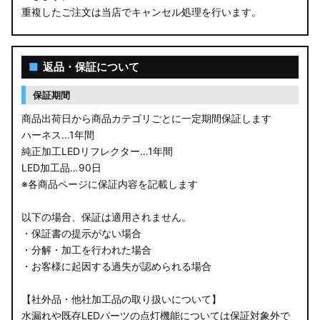
重複したご注文は当店でキャンセル処理を行います。
M900S/M910S トール
LA650S タントカスタム
■
返品・保証について
LA600S タントカスタム
保証期間
LA150S ムーヴカスタム
商品出荷日から商品カテゴリごとに一定期間保証します
ハーネス…1年間
LA700S ウェイク
純正加工LEDリフレクター…1年間
LED加工品…90日
GN0W アウトランダー
※各商品ページに保証内容を記載します
GK1W/GK9W エクリプスクロス
以下の場合、保証は適用されません。
・保証書の提示がない場合
CV1W デリカD:5
・分解・加工を行われた場合
・お客様に起因する過失が認められる場合
B34A/B35A/B37A/B38A デリカミニ
【社外品・他社加工品の取り扱いについて】
B34W/B35W/B37W/B38W ekクロススペース
水漏れや既存LEDパーツの点灯機能については保証対象外で