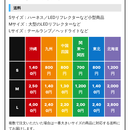
送料
Sサイズ：ハーネス／LEDリフレクターなど小型商品
Mサイズ：大型のLEDリフレクターなど
Lサイズ：テールランプ／ヘッドライトなど
関
中国
沖縄
九州
東〜
東北
北海道
四国
関西
1,40
800
800
700
800
1,200
S
0円
円
円
円
円
円
2,50
1,40
1,30
1,200
1,40
2,000
M
0円
0円
0円
円
0円
円
4,00
2,40
2,20
2,00
2,40
2,800
L
0円
0円
0円
0円
0円
円
複数で注文いただいた場合は一番大きいサイズの商品に対応する送料に
てお届けします。