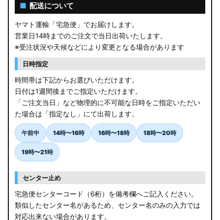
AGL10W RX450h
■
配送について
USF/UVF4# LS600h
ヤマト運輸「宅急便」でお届けします。
営業日14時までのご注文で当日出荷いたします。
JF5/6 N-BOX カスタム
※受注状況や天候などにより変更となる場合があります
MK94S/MK54S スペーシア / カスタム
日時指定
時間帯は下記からお選びいただけます。
ZCEDS/ZDEDS/ZCDDS/ZDDDS スイフト
日付は1週間後までご指定いただけます。
「ご注文当日」など物理的に不可能な日時をご指定いただい
AZSH36W/AZSH37W クラウンスポーツ
た場合は「指定なし」にて出荷します。
LA400K コペン
午前中
14時〜16時
16時〜18時
18時〜20時
汎用LEDバルブ
19時〜21時
BA1A/BA2A/BA5A/BA6A デリカミニ
センター止め
アウトレット
宅急便センターコード（6桁）を備考欄へご記入ください。
類似したセンター名があるため、センター名のみの入力では
JB64W/JB74W/JC74W ジムニー/シエラ/ノマド
対応出来ない場合があります。