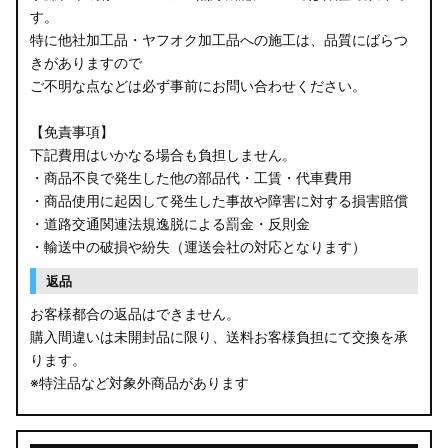
す。
B34W/B35W/B37W/B38W ekクロス
特に他社加工品・ヤフオク加工品への施工は、品質にばらつ
KG CX-8
きがありますので
ご不明な点などは必ず事前にお問い合わせください。
KF CX-5
【免責事項】
GU クロストレック
下記費用はいかなる場合も負担しません。
・商品不良で発生した他の部品代・工賃・代車費用
GU インプレッサ
・商品使用に起因して発生した事故や障害に対する損害賠償
・道路交通関連法規逸脱による罰金・反則金
VN5 VNH レヴォーグ / レイバック
・輸送中の破損や紛失（運送会社の対応となります）
ZD8 BRZ
返品
お客様都合の返品はできません。
ZC6 BRZ
購入間違いは未開封品に限り、送料お客様負担にて交換を承
ります。
URJ201 LX570
※特注品など対象外商品があります
GYL20/AGL20 RX450h