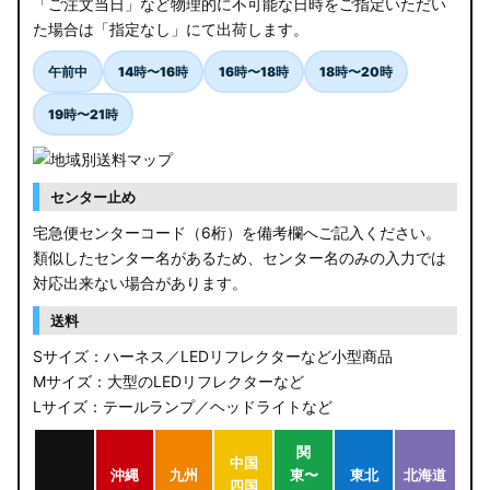
「ご注文当日」など物理的に不可能な日時をご指定いただい
た場合は「指定なし」にて出荷します。
午前中
14時〜16時
16時〜18時
18時〜20時
19時〜21時
センター止め
宅急便センターコード（6桁）を備考欄へご記入ください。
類似したセンター名があるため、センター名のみの入力では
対応出来ない場合があります。
送料
Sサイズ：ハーネス／LEDリフレクターなど小型商品
Mサイズ：大型のLEDリフレクターなど
Lサイズ：テールランプ／ヘッドライトなど
関
中国
沖縄
九州
東〜
東北
北海道
四国