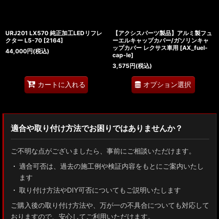
URJ201 LX570 純正加工LEDリフレ
【アクシスパーツ製品】アルミ製フュ
クター L5-70
[
2164
]
ーエルキャップカバー/ガソリンキャ
ップカバー レクサス車用
[
AX_fuel-
44,000
円
(税込)
cap-le
]
3,575
円
(税込)
オプション選択
カートに入れる
適合や取り付け方法でお困りではありませんか？
ご不明な点がございましたら、事前にご相談いただけます。
適合可否は、過去の施工例や検証内容をもとにご案内いたし
ます
取り付け方法やDIY可否についてもご説明いたします
ご購入後の取り付け方法や、万が一の不具合についても対応して
おりますので、安心してご利用いただけます。