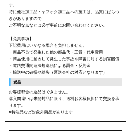
す。
B34W/B35W/B37W/B38W ekクロス
特に他社加工品・ヤフオク加工品への施工は、品質にばらつ
KG CX-8
きがありますので
ご不明な点などは必ず事前にお問い合わせください。
KF CX-5
【免責事項】
GU クロストレック
下記費用はいかなる場合も負担しません。
・商品不良で発生した他の部品代・工賃・代車費用
GU インプレッサ
・商品使用に起因して発生した事故や障害に対する損害賠償
・道路交通関連法規逸脱による罰金・反則金
VN5 VNH レヴォーグ / レイバック
・輸送中の破損や紛失（運送会社の対応となります）
ZD8 BRZ
返品
お客様都合の返品はできません。
ZC6 BRZ
購入間違いは未開封品に限り、送料お客様負担にて交換を承
ります。
URJ201 LX570
※特注品など対象外商品があります
GYL20/AGL20 RX450h