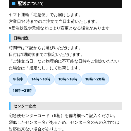
AGL10W RX450h
■
配送について
USF/UVF4# LS600h
ヤマト運輸「宅急便」でお届けします。
営業日14時までのご注文で当日出荷いたします。
JF5/6 N-BOX カスタム
※受注状況や天候などにより変更となる場合があります
MK94S/MK54S スペーシア / カスタム
日時指定
時間帯は下記からお選びいただけます。
ZCEDS/ZDEDS/ZCDDS/ZDDDS スイフト
日付は1週間後までご指定いただけます。
「ご注文当日」など物理的に不可能な日時をご指定いただい
AZSH36W/AZSH37W クラウンスポーツ
た場合は「指定なし」にて出荷します。
LA400K コペン
午前中
14時〜16時
16時〜18時
18時〜20時
汎用LEDバルブ
19時〜21時
BA1A/BA2A/BA5A/BA6A デリカミニ
センター止め
アウトレット
宅急便センターコード（6桁）を備考欄へご記入ください。
類似したセンター名があるため、センター名のみの入力では
JB64W/JB74W/JC74W ジムニー/シエラ/ノマド
対応出来ない場合があります。