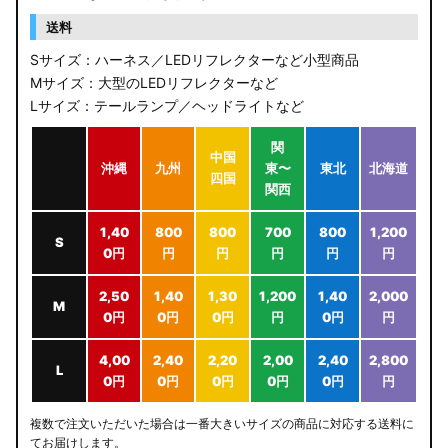
送料
Sサイズ：ハーネス／LEDリフレクターなど小型商品
Mサイズ：大型のLEDリフレクターなど
Lサイズ：テールランプ／ヘッドライトなど
関
中国
沖縄
九州
東〜
東北
北海道
四国
関西
1,40
800
800
700
800
1,200
S
0円
円
円
円
円
円
2,50
1,40
1,30
1,200
1,40
2,000
M
0円
0円
0円
円
0円
円
4,00
2,40
2,20
2,00
2,40
2,800
L
0円
0円
0円
0円
0円
円
複数で注文いただいた場合は一番大きいサイズの商品に対応する送料に
てお届けします。