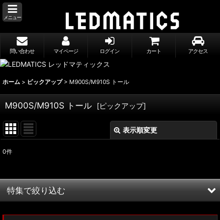
メニュー
問い合わせ
マイページ
ログイン
カート
アクセス
ホーム
>
ピックアップ
>
M900S/M910S トール
M900S/M910S トール
[
ピックアップ
]
表示順変更
閉じる
0
件
表示数
:
並び順
:
特集で絞り込む
絞り込む
MXWH60/MXWH65 プリウス