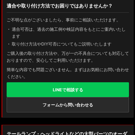
適合や取り付け方法でお困りではありませんか？
ZN8 GR86
ご不明な点がございましたら、事前にご相談いただけます。
ZN6 86
適合可否は、過去の施工例や検証内容をもとにご案内いたし
ます
GUN125 ハイラックス
取り付け方法やDIY可否についてもご説明いたします
AXUH80/85 MXUA80/85 ハリアー
ご購入後の取り付け方法や、万が一の不具合についても対応して
おりますので、安心してご利用いただけます。
ZSU60 ハリアー
簡単な内容でも問題ございません。まずはお気軽にお問い合わせ
ください。
MXAA54 AXAH54/52 RAV4
LINEで相談する
GDJ150W/151 WTRJ150 ランドクルーザー プラド
ZVG11/ZSG10 カローラクロス
フォームから問い合わせる
ZWE211W/ZWE214W/ZRE212W/NRE210W カローラツーリング
ZWE211H/NRE210H/NRE214H カローラスポーツ
テールランプ・ヘッドライトなどの大型パーツのオーダ