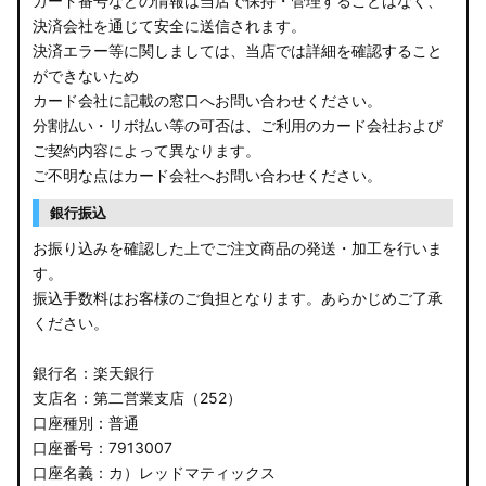
カード番号などの情報は当店で保持・管理することはなく、
決済会社を通じて安全に送信されます。
E13 ノート
決済エラー等に関しましては、当店では詳細を確認すること
ができないため
E12 ノート
カード会社に記載の窓口へお問い合わせください。
B44A/B45A B47A/B48A ルークス ハイウェイスター
分割払い・リボ払い等の可否は、ご利用のカード会社および
ご契約内容によって異なります。
JF3/4 N-BOX カスタム
ご不明な点はカード会社へお問い合わせください。
銀行振込
JH3/4 N-WGN
お振り込みを確認した上でご注文商品の発送・加工を行いま
JH1/2 N-WGN
す。
振込手数料はお客様のご負担となります。あらかじめご了承
RT5/6 RW1/2 CR-V
ください。
RV5/6 RV3/4 ヴェゼル
銀行名：楽天銀行
支店名：第二営業支店（252）
RU3/4 ヴェゼル
口座種別：普通
口座番号：7913007
JW5 S660
口座名義：カ）レッドマティックス