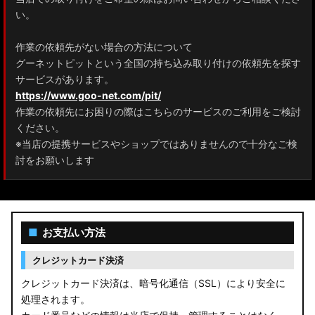
ZRR80 ノア/ヴォクシー
い。
MXPL10G/MXPL15G/MXPC10G シエンタ
作業の依頼先がない場合の方法について
グーネットピットという全国の持ち込み取り付けの依頼先を探す
NHP17/NSP17NCP17 シエンタ
サービスがあります。
M900A/M910A ルーミー
https://www.goo-net.com/pit/
作業の依頼先にお困りの際はこちらのサービスのご利用をご検討
A200A/A210A ライズ
ください。
※当店の提携サービスやショップではありませんので十分なご検
E52 エルグランド
討をお願いします
T33 エクストレイル
T32 エクストレイル
■
お支払い方法
C28 セレナ
クレジットカード決済
C27 セレナ
クレジットカード決済は、暗号化通信（SSL）により安全に
処理されます。
B21A デイズルークス