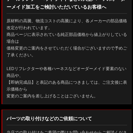
ーメイド加工をご検討いただいているお客様へ
GXPA16 MXPA12 GRヤリス
MXPH10/MXPA10/MXBA10/KSP210 ヤリス
原材料の高騰、物流コストの高騰により、各メーカーの部品価格
改定が行われています。
MXPJ10/15 MXPB10/15 ヤリスクロス
商品ページに表示されている純正部品価格から値上がりしている
場合は
ZYX10 NGX50 C-HR
価格変更のご案内をさせていただく場合がございますので予めご
了承ください。
AAHH40W/AAHH45W/TAHA40W ヴェルファイア
LEDリフレクターや各種ハーネスなどオーダーメイド要素のない
AAHH40W/AAHH45W/AGH40W アルファード
商品や、
【即納完成品】と表記のある商品につきましては、ご注文後に表
AYH30/GGH30/35/AGH30/35 ヴェルファイア
示価格から
変更のご案内を差し上げることはございません。
AYH30/GGH30/35/AGH30/35 アルファード
ACR50 エスティマ
パーツの取り付けなどのご依頼について
ZWR90W/ZWR95W/MZRA90W/MZRA95W ノア/ヴォクシー
当店での取り付けをご希望の際はお問い合わせからご相談くださ