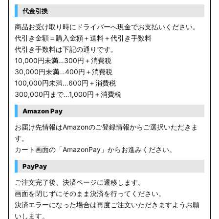
RP6/7 ステップワゴン
代金引換
RP1/2 RP3/4 ステップワゴン/スパーダ
商品お受け取り時にドライバーへ現金でお支払いください。
代引き金額＝購入金額＋送料＋代引き手数料
RK5/6 ステップワゴンスパーダ
代引き手数料は下記の通りです。
10,000円未満…300円＋消費税
RC1/2 オデッセイ
30,000円未満…400円＋消費税
100,000円未満…600円＋消費税
GB5〜8 フリード
300,000円まで…1,000円＋消費税
GR フィット
Amazon Pay
お届け先情報はAmazonのご登録情報からご選択いただきま
GP5/6 GK3〜6 フィット
す。
カート画面の「AmazonPay」からお進みください。
MK53S スペーシアカスタム
PayPay
MA37S/MA27S ソリオ / ソリオ バンディット
ご注文完了後、決済ページに遷移します。
画面を閉じずにそのまま決済を行ってください。
MA26S/MA36S ソリオ
決済エラーになった場合は再度ご注文いただきますようお願
ZC33S スイフトスポーツ
いします。