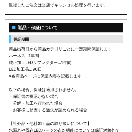
重複したご注文は当店でキャンセル処理を行います。
M900S/M910S トール
LA650S タントカスタム
■
返品・保証について
LA600S タントカスタム
保証期間
LA150S ムーヴカスタム
商品出荷日から商品カテゴリごとに一定期間保証します
ハーネス…1年間
LA700S ウェイク
純正加工LEDリフレクター…1年間
LED加工品…90日
GN0W アウトランダー
※各商品ページに保証内容を記載します
GK1W/GK9W エクリプスクロス
以下の場合、保証は適用されません。
・保証書の提示がない場合
CV1W デリカD:5
・分解・加工を行われた場合
・お客様に起因する過失が認められる場合
B34A/B35A/B37A/B38A デリカミニ
【社外品・他社加工品の取り扱いについて】
B34W/B35W/B37W/B38W ekクロススペース
水漏れや既存LEDパーツの点灯機能については保証対象外で