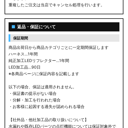
重複したご注文は当店でキャンセル処理を行います。
M900S/M910S トール
LA650S タントカスタム
■
返品・保証について
LA600S タントカスタム
保証期間
LA150S ムーヴカスタム
商品出荷日から商品カテゴリごとに一定期間保証します
ハーネス…1年間
LA700S ウェイク
純正加工LEDリフレクター…1年間
LED加工品…90日
GN0W アウトランダー
※各商品ページに保証内容を記載します
GK1W/GK9W エクリプスクロス
以下の場合、保証は適用されません。
・保証書の提示がない場合
CV1W デリカD:5
・分解・加工を行われた場合
・お客様に起因する過失が認められる場合
B34A/B35A/B37A/B38A デリカミニ
【社外品・他社加工品の取り扱いについて】
B34W/B35W/B37W/B38W ekクロススペース
水漏れや既存LEDパーツの点灯機能については保証対象外で