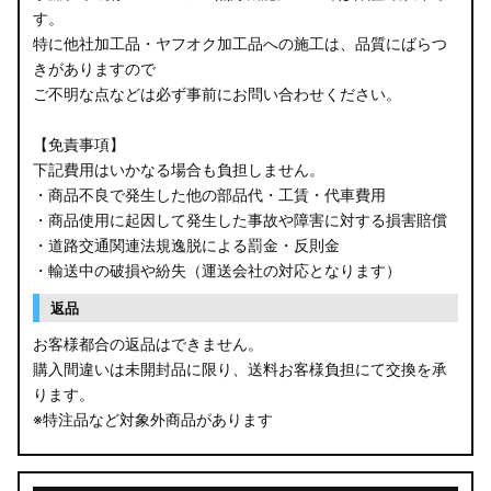
す。
B34W/B35W/B37W/B38W ekクロス
特に他社加工品・ヤフオク加工品への施工は、品質にばらつ
KG CX-8
きがありますので
ご不明な点などは必ず事前にお問い合わせください。
KF CX-5
【免責事項】
GU クロストレック
下記費用はいかなる場合も負担しません。
・商品不良で発生した他の部品代・工賃・代車費用
GU インプレッサ
・商品使用に起因して発生した事故や障害に対する損害賠償
・道路交通関連法規逸脱による罰金・反則金
VN5 VNH レヴォーグ / レイバック
・輸送中の破損や紛失（運送会社の対応となります）
ZD8 BRZ
返品
お客様都合の返品はできません。
ZC6 BRZ
購入間違いは未開封品に限り、送料お客様負担にて交換を承
ります。
URJ201 LX570
※特注品など対象外商品があります
GYL20/AGL20 RX450h