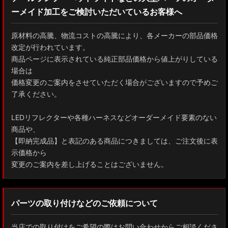
ーメイド加工をご検討いただいているお客様へ
GXPA16 MXPA12 GRヤリス
MXPH10/MXPA10/MXBA10/KSP210 ヤリス
原材料の高騰、物流コストの高騰により、各メーカーの部品価格
改定が行われています。
MXPJ10/15 MXPB10/15 ヤリスクロス
商品ページに表示されている純正部品価格から値上がりしている
場合は
ZYX10 NGX50 C-HR
価格変更のご案内をさせていただく場合がございますので予めご
了承ください。
AAHH40W/AAHH45W/TAHA40W ヴェルファイア
LEDリフレクターや各種ハーネスなどオーダーメイド要素のない
AAHH40W/AAHH45W/AGH40W アルファード
商品や、
【即納完成品】と表記のある商品につきましては、ご注文後に表
AYH30/GGH30/35/AGH30/35 ヴェルファイア
示価格から
変更のご案内を差し上げることはございません。
AYH30/GGH30/35/AGH30/35 アルファード
ACR50 エスティマ
パーツの取り付けなどのご依頼について
ZWR90W/ZWR95W/MZRA90W/MZRA95W ノア/ヴォクシー
当店での取り付けをご希望の際はお問い合わせからご相談くださ