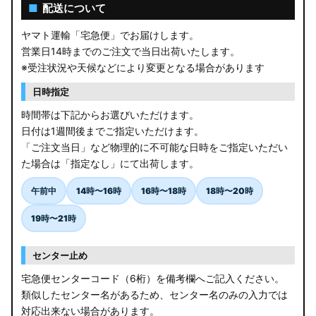
AGL10W RX450h
■
配送について
USF/UVF4# LS600h
ヤマト運輸「宅急便」でお届けします。
営業日14時までのご注文で当日出荷いたします。
JF5/6 N-BOX カスタム
※受注状況や天候などにより変更となる場合があります
MK94S/MK54S スペーシア / カスタム
日時指定
時間帯は下記からお選びいただけます。
ZCEDS/ZDEDS/ZCDDS/ZDDDS スイフト
日付は1週間後までご指定いただけます。
「ご注文当日」など物理的に不可能な日時をご指定いただい
AZSH36W/AZSH37W クラウンスポーツ
た場合は「指定なし」にて出荷します。
LA400K コペン
午前中
14時〜16時
16時〜18時
18時〜20時
汎用LEDバルブ
19時〜21時
BA1A/BA2A/BA5A/BA6A デリカミニ
センター止め
アウトレット
宅急便センターコード（6桁）を備考欄へご記入ください。
類似したセンター名があるため、センター名のみの入力では
JB64W/JB74W/JC74W ジムニー/シエラ/ノマド
対応出来ない場合があります。