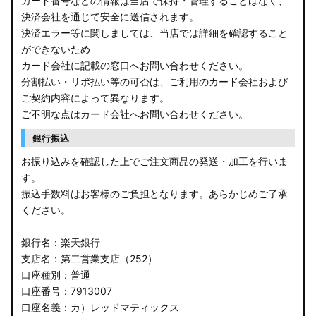
カード番号などの情報は当店で保持・管理することはなく、
決済会社を通じて安全に送信されます。
E13 ノート
決済エラー等に関しましては、当店では詳細を確認すること
ができないため
E12 ノート
カード会社に記載の窓口へお問い合わせください。
B44A/B45A B47A/B48A ルークス ハイウェイスター
分割払い・リボ払い等の可否は、ご利用のカード会社および
ご契約内容によって異なります。
JF3/4 N-BOX カスタム
ご不明な点はカード会社へお問い合わせください。
銀行振込
JH3/4 N-WGN
お振り込みを確認した上でご注文商品の発送・加工を行いま
JH1/2 N-WGN
す。
振込手数料はお客様のご負担となります。あらかじめご了承
RT5/6 RW1/2 CR-V
ください。
RV5/6 RV3/4 ヴェゼル
銀行名：楽天銀行
支店名：第二営業支店（252）
RU3/4 ヴェゼル
口座種別：普通
口座番号：7913007
JW5 S660
口座名義：カ）レッドマティックス