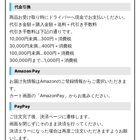
RP6/7 ステップワゴン
代金引換
RP1/2 RP3/4 ステップワゴン/スパーダ
商品お受け取り時にドライバーへ現金でお支払いください。
代引き金額＝購入金額＋送料＋代引き手数料
RK5/6 ステップワゴンスパーダ
代引き手数料は下記の通りです。
10,000円未満…300円＋消費税
RC1/2 オデッセイ
30,000円未満…400円＋消費税
100,000円未満…600円＋消費税
GB5〜8 フリード
300,000円まで…1,000円＋消費税
GR フィット
Amazon Pay
お届け先情報はAmazonのご登録情報からご選択いただきま
GP5/6 GK3〜6 フィット
す。
カート画面の「AmazonPay」からお進みください。
MK53S スペーシアカスタム
PayPay
MA37S/MA27S ソリオ / ソリオ バンディット
ご注文完了後、決済ページに遷移します。
画面を閉じずにそのまま決済を行ってください。
MA26S/MA36S ソリオ
決済エラーになった場合は再度ご注文いただきますようお願
ZC33S スイフトスポーツ
いします。