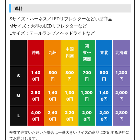
送料
Sサイズ：ハーネス／LEDリフレクターなど小型商品
Mサイズ：大型のLEDリフレクターなど
Lサイズ：テールランプ／ヘッドライトなど
関
中国
沖縄
九州
東〜
東北
北海道
四国
関西
1,40
800
800
700
800
1,200
S
0円
円
円
円
円
円
2,50
1,40
1,30
1,200
1,40
2,000
M
0円
0円
0円
円
0円
円
4,00
2,40
2,20
2,00
2,40
2,800
L
0円
0円
0円
0円
0円
円
複数で注文いただいた場合は一番大きいサイズの商品に対応する送料に
てお届けします。