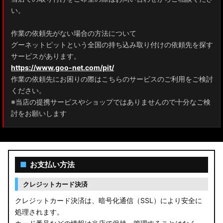
ZRR80 ノア/ヴォクシー
い。
MXPL10G/MXPL15G/MXPC10G シエンタ
作業の依頼先がない場合の方法について
グーネットピットという全国の持ち込み取り付けの依頼先を探す
NHP17/NSP17NCP17 シエンタ
サービスがあります。
M900A/M910A ルーミー
https://www.goo-net.com/pit/
作業の依頼先にお困りの際はこちらのサービスのご利用をご検討
A200A/A210A ライズ
ください。
※当店の提携サービスやショップではありませんので十分なご検
E52 エルグランド
討をお願いします
T33 エクストレイル
T32 エクストレイル
■
お支払い方法
C28 セレナ
クレジットカード決済
C27 セレナ
クレジットカード決済は、暗号化通信（SSL）により安全に
処理されます。
B21A デイズルークス