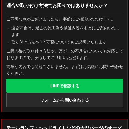
適合や取り付け方法でお困りではありませんか？
ZN8 GR86
ご不明な点がございましたら、事前にご相談いただけます。
ZN6 86
適合可否は、過去の施工例や検証内容をもとにご案内いたし
ます
GUN125 ハイラックス
取り付け方法やDIY可否についてもご説明いたします
AXUH80/85 MXUA80/85 ハリアー
ご購入後の取り付け方法や、万が一の不具合についても対応して
おりますので、安心してご利用いただけます。
ZSU60 ハリアー
簡単な内容でも問題ございません。まずはお気軽にお問い合わせ
ください。
MXAA54 AXAH54/52 RAV4
LINEで相談する
GDJ150W/151 WTRJ150 ランドクルーザー プラド
ZVG11/ZSG10 カローラクロス
フォームから問い合わせる
ZWE211W/ZWE214W/ZRE212W/NRE210W カローラツーリング
ZWE211H/NRE210H/NRE214H カローラスポーツ
テールランプ・ヘッドライトなどの大型パーツのオーダ