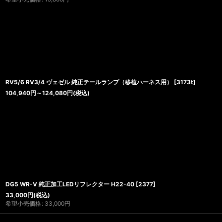
RV5/6 RV3/4 ヴェゼル 純正テールランプ（移植ハーネス用）
[
3173t
]
104,940
円
～124,080
円
(税込)
DG5 WR-V 純正加工LEDリフレクター H22-40
[
2377
]
33,000
円
(税込)
希望小売価格
:
33,000
円