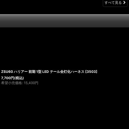
すべて見る
ZSU60 ハリアー 前期 1型 LED テール全灯化ハーネス
[
3503
]
7,700
円
(税込)
希望小売価格
:
15,400
円