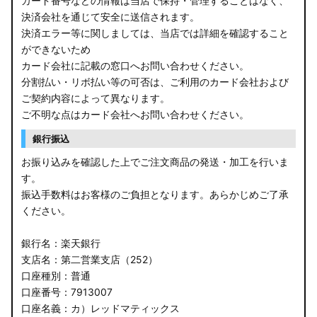
カード番号などの情報は当店で保持・管理することはなく、
決済会社を通じて安全に送信されます。
E13 ノート
決済エラー等に関しましては、当店では詳細を確認すること
ができないため
E12 ノート
カード会社に記載の窓口へお問い合わせください。
B44A/B45A B47A/B48A ルークス ハイウェイスター
分割払い・リボ払い等の可否は、ご利用のカード会社および
ご契約内容によって異なります。
JF3/4 N-BOX カスタム
ご不明な点はカード会社へお問い合わせください。
銀行振込
JH3/4 N-WGN
お振り込みを確認した上でご注文商品の発送・加工を行いま
JH1/2 N-WGN
す。
振込手数料はお客様のご負担となります。あらかじめご了承
RT5/6 RW1/2 CR-V
ください。
RV5/6 RV3/4 ヴェゼル
銀行名：楽天銀行
支店名：第二営業支店（252）
RU3/4 ヴェゼル
口座種別：普通
口座番号：7913007
JW5 S660
口座名義：カ）レッドマティックス