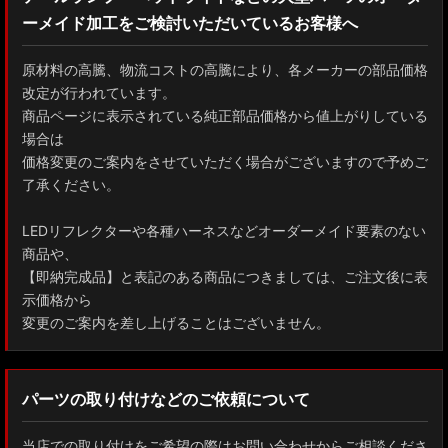
ーメイド加工をご検討いただいているお客様へ
GXPA16 MXPA12 GRヤリス
MXPH10/MXPA10/MXBA10/KSP210 ヤリス
原材料の高騰、物流コストの高騰により、各メーカーの部品価格
改定が行われています。
MXPJ10/15 MXPB10/15 ヤリスクロス
商品ページに表示されている純正部品価格から値上がりしている
場合は
ZYX10 NGX50 C-HR
価格変更のご案内をさせていただく場合がございますので予めご
了承ください。
AAHH40W/AAHH45W/TAHA40W ヴェルファイア
LEDリフレクターや各種ハーネスなどオーダーメイド要素のない
AAHH40W/AAHH45W/AGH40W アルファード
商品や、
【即納完成品】と表記のある商品につきましては、ご注文後に表
AYH30/GGH30/35/AGH30/35 ヴェルファイア
示価格から
変更のご案内を差し上げることはございません。
AYH30/GGH30/35/AGH30/35 アルファード
ACR50 エスティマ
パーツの取り付けなどのご依頼について
ZWR90W/ZWR95W/MZRA90W/MZRA95W ノア/ヴォクシー
当店での取り付けをご希望の際はお問い合わせからご相談くださ