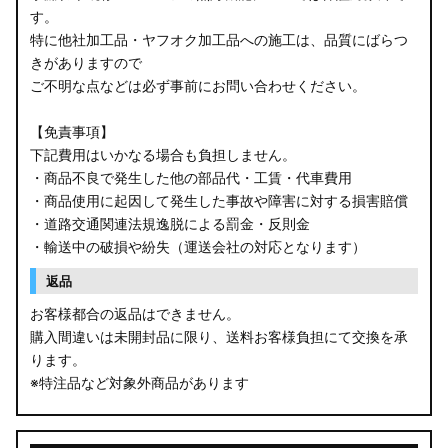
す。
B34W/B35W/B37W/B38W ekクロス
特に他社加工品・ヤフオク加工品への施工は、品質にばらつ
KG CX-8
きがありますので
ご不明な点などは必ず事前にお問い合わせください。
KF CX-5
【免責事項】
GU クロストレック
下記費用はいかなる場合も負担しません。
・商品不良で発生した他の部品代・工賃・代車費用
GU インプレッサ
・商品使用に起因して発生した事故や障害に対する損害賠償
・道路交通関連法規逸脱による罰金・反則金
VN5 VNH レヴォーグ / レイバック
・輸送中の破損や紛失（運送会社の対応となります）
ZD8 BRZ
返品
お客様都合の返品はできません。
ZC6 BRZ
購入間違いは未開封品に限り、送料お客様負担にて交換を承
ります。
URJ201 LX570
※特注品など対象外商品があります
GYL20/AGL20 RX450h