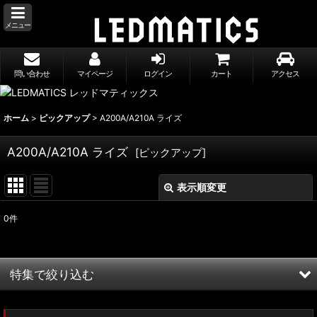
メニュー
問い合わせ
マイページ
ログイン
カート
アクセス
ホーム
>
ピックアップ
>
A200A/A210A ライズ
A200A/A210A ライズ
[
ピックアップ
]
表示順変更
閉じる
0
件
表示数
:
並び順
:
特集で絞り込む
絞り込む
MXWH60/MXWH65 プリウス