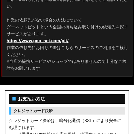
ZRR80 ノア/ヴォクシー
い。
MXPL10G/MXPL15G/MXPC10G シエンタ
作業の依頼先がない場合の方法について
グーネットピットという全国の持ち込み取り付けの依頼先を探す
NHP17/NSP17NCP17 シエンタ
サービスがあります。
M900A/M910A ルーミー
https://www.goo-net.com/pit/
作業の依頼先にお困りの際はこちらのサービスのご利用をご検討
A200A/A210A ライズ
ください。
※当店の提携サービスやショップではありませんので十分なご検
E52 エルグランド
討をお願いします
T33 エクストレイル
T32 エクストレイル
■
お支払い方法
C28 セレナ
クレジットカード決済
C27 セレナ
クレジットカード決済は、暗号化通信（SSL）により安全に
処理されます。
B21A デイズルークス