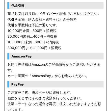
RP6/7 ステップワゴン
代金引換
RP1/2 RP3/4 ステップワゴン/スパーダ
商品お受け取り時にドライバーへ現金でお支払いください。
代引き金額＝購入金額＋送料＋代引き手数料
RK5/6 ステップワゴンスパーダ
代引き手数料は下記の通りです。
10,000円未満…300円＋消費税
RC1/2 オデッセイ
30,000円未満…400円＋消費税
100,000円未満…600円＋消費税
GB5〜8 フリード
300,000円まで…1,000円＋消費税
GR フィット
Amazon Pay
お届け先情報はAmazonのご登録情報からご選択いただきま
GP5/6 GK3〜6 フィット
す。
カート画面の「AmazonPay」からお進みください。
MK53S スペーシアカスタム
PayPay
MA37S/MA27S ソリオ / ソリオ バンディット
ご注文完了後、決済ページに遷移します。
画面を閉じずにそのまま決済を行ってください。
MA26S/MA36S ソリオ
決済エラーになった場合は再度ご注文いただきますようお願
ZC33S スイフトスポーツ
いします。