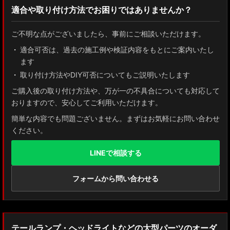
適合や取り付け方法でお困りではありませんか？
ZN8 GR86
ご不明な点がございましたら、事前にご相談いただけます。
ZN6 86
適合可否は、過去の施工例や検証内容をもとにご案内いたし
ます
GUN125 ハイラックス
取り付け方法やDIY可否についてもご説明いたします
AXUH80/85 MXUA80/85 ハリアー
ご購入後の取り付け方法や、万が一の不具合についても対応して
おりますので、安心してご利用いただけます。
ZSU60 ハリアー
簡単な内容でも問題ございません。まずはお気軽にお問い合わせ
ください。
MXAA54 AXAH54/52 RAV4
LINEで相談する
GDJ150W/151 WTRJ150 ランドクルーザー プラド
ZVG11/ZSG10 カローラクロス
フォームから問い合わせる
ZWE211W/ZWE214W/ZRE212W/NRE210W カローラツーリング
ZWE211H/NRE210H/NRE214H カローラスポーツ
テールランプ・ヘッドライトなどの大型パーツのオーダ