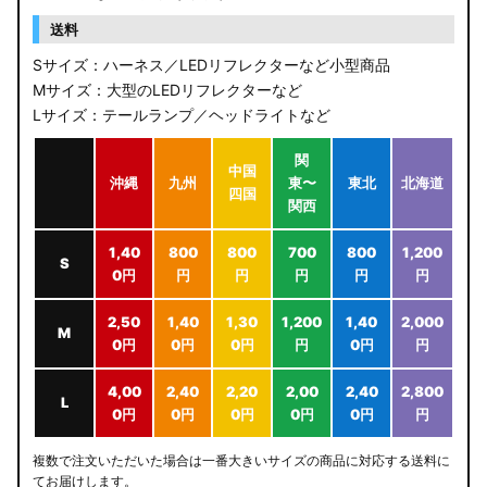
送料
Sサイズ：ハーネス／LEDリフレクターなど小型商品
Mサイズ：大型のLEDリフレクターなど
Lサイズ：テールランプ／ヘッドライトなど
関
中国
沖縄
九州
東〜
東北
北海道
四国
関西
1,40
800
800
700
800
1,200
S
0円
円
円
円
円
円
2,50
1,40
1,30
1,200
1,40
2,000
M
0円
0円
0円
円
0円
円
4,00
2,40
2,20
2,00
2,40
2,800
L
0円
0円
0円
0円
0円
円
複数で注文いただいた場合は一番大きいサイズの商品に対応する送料に
てお届けします。