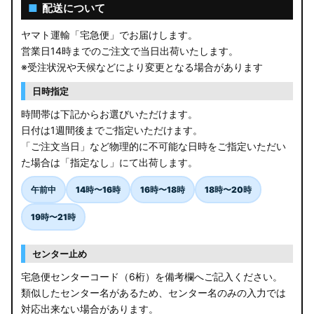
AGL10W RX450h
■
配送について
USF/UVF4# LS600h
ヤマト運輸「宅急便」でお届けします。
営業日14時までのご注文で当日出荷いたします。
JF5/6 N-BOX カスタム
※受注状況や天候などにより変更となる場合があります
MK94S/MK54S スペーシア / カスタム
日時指定
時間帯は下記からお選びいただけます。
ZCEDS/ZDEDS/ZCDDS/ZDDDS スイフト
日付は1週間後までご指定いただけます。
「ご注文当日」など物理的に不可能な日時をご指定いただい
AZSH36W/AZSH37W クラウンスポーツ
た場合は「指定なし」にて出荷します。
LA400K コペン
午前中
14時〜16時
16時〜18時
18時〜20時
汎用LEDバルブ
19時〜21時
BA1A/BA2A/BA5A/BA6A デリカミニ
センター止め
アウトレット
宅急便センターコード（6桁）を備考欄へご記入ください。
類似したセンター名があるため、センター名のみの入力では
JB64W/JB74W/JC74W ジムニー/シエラ/ノマド
対応出来ない場合があります。