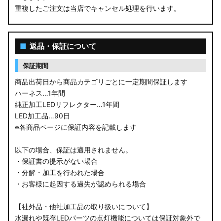
重複したご注文は当店でキャンセル処理を行います。
M900S/M910S トール
LA650S タントカスタム
■
返品・保証について
LA600S タントカスタム
保証期間
LA150S ムーヴカスタム
商品出荷日から商品カテゴリごとに一定期間保証します
ハーネス…1年間
LA700S ウェイク
純正加工LEDリフレクター…1年間
LED加工品…90日
GN0W アウトランダー
※各商品ページに保証内容を記載します
GK1W/GK9W エクリプスクロス
以下の場合、保証は適用されません。
・保証書の提示がない場合
CV1W デリカD:5
・分解・加工を行われた場合
・お客様に起因する過失が認められる場合
B34A/B35A/B37A/B38A デリカミニ
【社外品・他社加工品の取り扱いについて】
B34W/B35W/B37W/B38W ekクロススペース
水漏れや既存LEDパーツの点灯機能については保証対象外で