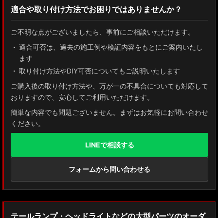
適合や取り付け方法でお困りではありませんか？
ZN8 GR86
ご不明な点がございましたら、事前にご相談いただけます。
ZN6 86
適合可否は、過去の施工例や検証内容をもとにご案内いたし
ます
GUN125 ハイラックス
取り付け方法やDIY可否についてもご説明いたします
AXUH80/85 MXUA80/85 ハリアー
ご購入後の取り付け方法や、万が一の不具合についても対応して
おりますので、安心してご利用いただけます。
ZSU60 ハリアー
簡単な内容でも問題ございません。まずはお気軽にお問い合わせ
ください。
MXAA54 AXAH54/52 RAV4
LINEで相談する
GDJ150W/151 WTRJ150 ランドクルーザー プラド
ZVG11/ZSG10 カローラクロス
フォームから問い合わせる
ZWE211W/ZWE214W/ZRE212W/NRE210W カローラツーリング
ZWE211H/NRE210H/NRE214H カローラスポーツ
テールランプ・ヘッドライトなどの大型パーツのオーダ