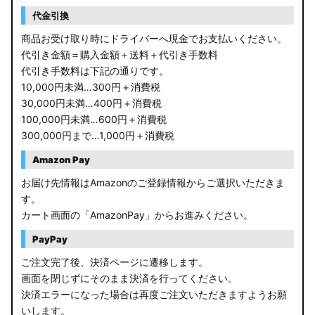
RP6/7 ステップワゴン
代金引換
RP1/2 RP3/4 ステップワゴン/スパーダ
商品お受け取り時にドライバーへ現金でお支払いください。
代引き金額＝購入金額＋送料＋代引き手数料
RK5/6 ステップワゴンスパーダ
代引き手数料は下記の通りです。
10,000円未満…300円＋消費税
RC1/2 オデッセイ
30,000円未満…400円＋消費税
100,000円未満…600円＋消費税
GB5〜8 フリード
300,000円まで…1,000円＋消費税
GR フィット
Amazon Pay
お届け先情報はAmazonのご登録情報からご選択いただきま
GP5/6 GK3〜6 フィット
す。
カート画面の「AmazonPay」からお進みください。
MK53S スペーシアカスタム
PayPay
MA37S/MA27S ソリオ / ソリオ バンディット
ご注文完了後、決済ページに遷移します。
画面を閉じずにそのまま決済を行ってください。
MA26S/MA36S ソリオ
決済エラーになった場合は再度ご注文いただきますようお願
ZC33S スイフトスポーツ
いします。