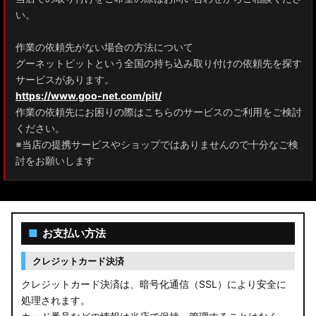
ZRR80 ノア/ヴォクシー
い。
MXPL10G/MXPL15G/MXPC10G シエンタ
作業の依頼先がない場合の方法について
グーネットピットという全国の持ち込み取り付けの依頼先を探す
NHP17/NSP17NCP17 シエンタ
サービスがあります。
M900A/M910A ルーミー
https://www.goo-net.com/pit/
作業の依頼先にお困りの際はこちらのサービスのご利用をご検討
A200A/A210A ライズ
ください。
※当店の提携サービスやショップではありませんので十分なご検
E52 エルグランド
討をお願いします
T33 エクストレイル
T32 エクストレイル
■
お支払い方法
C28 セレナ
クレジットカード決済
C27 セレナ
クレジットカード決済は、暗号化通信（SSL）により安全に
処理されます。
B21A デイズルークス