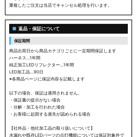
重複したご注文は当店でキャンセル処理を行います。
M900S/M910S トール
LA650S タントカスタム
■
返品・保証について
LA600S タントカスタム
保証期間
LA150S ムーヴカスタム
商品出荷日から商品カテゴリごとに一定期間保証します
ハーネス…1年間
LA700S ウェイク
純正加工LEDリフレクター…1年間
LED加工品…90日
GN0W アウトランダー
※各商品ページに保証内容を記載します
GK1W/GK9W エクリプスクロス
以下の場合、保証は適用されません。
・保証書の提示がない場合
CV1W デリカD:5
・分解・加工を行われた場合
・お客様に起因する過失が認められる場合
B34A/B35A/B37A/B38A デリカミニ
【社外品・他社加工品の取り扱いについて】
B34W/B35W/B37W/B38W ekクロススペース
水漏れや既存LEDパーツの点灯機能については保証対象外で