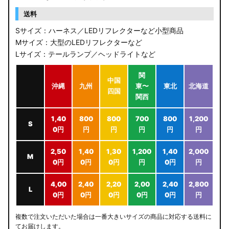
送料
Sサイズ：ハーネス／LEDリフレクターなど小型商品
Mサイズ：大型のLEDリフレクターなど
Lサイズ：テールランプ／ヘッドライトなど
関
中国
沖縄
九州
東〜
東北
北海道
四国
関西
1,40
800
800
700
800
1,200
S
0円
円
円
円
円
円
2,50
1,40
1,30
1,200
1,40
2,000
M
0円
0円
0円
円
0円
円
4,00
2,40
2,20
2,00
2,40
2,800
L
0円
0円
0円
0円
0円
円
複数で注文いただいた場合は一番大きいサイズの商品に対応する送料に
てお届けします。