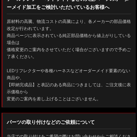
ーメイド加工をご検討いただいているお客様へ
GXPA16 MXPA12 GRヤリス
MXPH10/MXPA10/MXBA10/KSP210 ヤリス
原材料の高騰、物流コストの高騰により、各メーカーの部品価格
改定が行われています。
MXPJ10/15 MXPB10/15 ヤリスクロス
商品ページに表示されている純正部品価格から値上がりしている
場合は
ZYX10 NGX50 C-HR
価格変更のご案内をさせていただく場合がございますので予めご
了承ください。
AAHH40W/AAHH45W/TAHA40W ヴェルファイア
LEDリフレクターや各種ハーネスなどオーダーメイド要素のない
AAHH40W/AAHH45W/AGH40W アルファード
商品や、
【即納完成品】と表記のある商品につきましては、ご注文後に表
AYH30/GGH30/35/AGH30/35 ヴェルファイア
示価格から
変更のご案内を差し上げることはございません。
AYH30/GGH30/35/AGH30/35 アルファード
ACR50 エスティマ
パーツの取り付けなどのご依頼について
ZWR90W/ZWR95W/MZRA90W/MZRA95W ノア/ヴォクシー
当店での取り付けをご希望の際はお問い合わせからご相談くださ