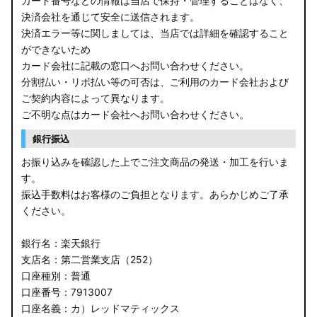
カード番号などの情報は当店で保持・管理することはなく、
決済会社を通じて安全に送信されます。
E13 ノート
決済エラー等に関しましては、当店では詳細を確認すること
ができないため
E12 ノート
カード会社に記載の窓口へお問い合わせください。
B44A/B45A B47A/B48A ルークス ハイウェイスター
分割払い・リボ払い等の可否は、ご利用のカード会社および
ご契約内容によって異なります。
JF3/4 N-BOX カスタム
ご不明な点はカード会社へお問い合わせください。
銀行振込
JH3/4 N-WGN
お振り込みを確認した上でご注文商品の発送・加工を行いま
JH1/2 N-WGN
す。
振込手数料はお客様のご負担となります。あらかじめご了承
RT5/6 RW1/2 CR-V
ください。
RV5/6 RV3/4 ヴェゼル
銀行名：楽天銀行
支店名：第二営業支店（252）
RU3/4 ヴェゼル
口座種別：普通
口座番号：7913007
JW5 S660
口座名義：カ）レッドマティックス