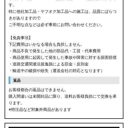
す。
B34W/B35W/B37W/B38W ekクロス
特に他社加工品・ヤフオク加工品への施工は、品質にばらつ
KG CX-8
きがありますので
ご不明な点などは必ず事前にお問い合わせください。
KF CX-5
【免責事項】
GU クロストレック
下記費用はいかなる場合も負担しません。
・商品不良で発生した他の部品代・工賃・代車費用
GU インプレッサ
・商品使用に起因して発生した事故や障害に対する損害賠償
・道路交通関連法規逸脱による罰金・反則金
VN5 VNH レヴォーグ / レイバック
・輸送中の破損や紛失（運送会社の対応となります）
ZD8 BRZ
返品
お客様都合の返品はできません。
ZC6 BRZ
購入間違いは未開封品に限り、送料お客様負担にて交換を承
ります。
URJ201 LX570
※特注品など対象外商品があります
GYL20/AGL20 RX450h