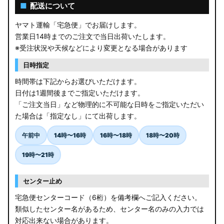
AGL10W RX450h
■
配送について
USF/UVF4# LS600h
ヤマト運輸「宅急便」でお届けします。
営業日14時までのご注文で当日出荷いたします。
JF5/6 N-BOX カスタム
※受注状況や天候などにより変更となる場合があります
MK94S/MK54S スペーシア / カスタム
日時指定
時間帯は下記からお選びいただけます。
ZCEDS/ZDEDS/ZCDDS/ZDDDS スイフト
日付は1週間後までご指定いただけます。
「ご注文当日」など物理的に不可能な日時をご指定いただい
AZSH36W/AZSH37W クラウンスポーツ
た場合は「指定なし」にて出荷します。
LA400K コペン
午前中
14時〜16時
16時〜18時
18時〜20時
汎用LEDバルブ
19時〜21時
BA1A/BA2A/BA5A/BA6A デリカミニ
センター止め
アウトレット
宅急便センターコード（6桁）を備考欄へご記入ください。
類似したセンター名があるため、センター名のみの入力では
JB64W/JB74W/JC74W ジムニー/シエラ/ノマド
対応出来ない場合があります。