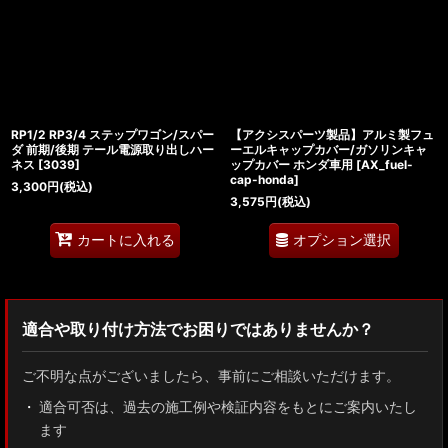
RP1/2 RP3/4 ステップワゴン/スパー
【アクシスパーツ製品】アルミ製フュ
ダ 前期/後期 テール電源取り出しハー
ーエルキャップカバー/ガソリンキャ
ネス
[
3039
]
ップカバー ホンダ車用
[
AX_fuel-
cap-honda
]
3,300
円
(税込)
3,575
円
(税込)
オプション選択
カートに入れる
適合や取り付け方法でお困りではありませんか？
ご不明な点がございましたら、事前にご相談いただけます。
適合可否は、過去の施工例や検証内容をもとにご案内いたし
ます