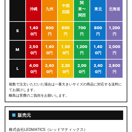
関
中国
沖縄
九州
東〜
東北
北海道
四国
関西
1,40
800
800
700
800
1,200
S
0円
円
円
円
円
円
2,50
1,40
1,30
1,200
1,40
2,000
M
0円
0円
0円
円
0円
円
4,00
2,40
2,20
2,00
2,40
2,800
L
0円
0円
0円
0円
0円
円
複数で注文いただいた場合は一番大きいサイズの商品に対応する送料に
てお届けします。
離島は実費のご負担をお願いします。
■
販売元
株式会社LEDMATICS（レッドマティックス）