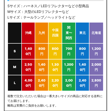
Sサイズ：ハーネス／LEDリフレクターなど小型商品
Mサイズ：大型のLEDリフレクターなど
Lサイズ：テールランプ／ヘッドライトなど
関
中国
沖縄
九州
東〜
東北
北海道
四国
関西
1,40
800
800
700
800
1,200
S
0円
円
円
円
円
円
2,50
1,40
1,30
1,200
1,40
2,000
M
0円
0円
0円
円
0円
円
4,00
2,40
2,20
2,00
2,40
2,800
L
0円
0円
0円
0円
0円
円
複数で注文いただいた場合は一番大きいサイズの商品に対応する送料に
てお届けします。
離島は実費のご負担をお願いします。