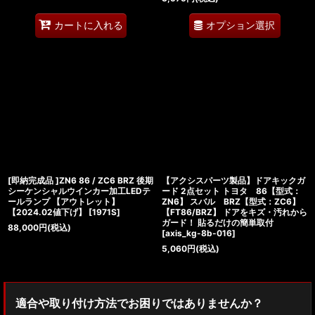
オプション選択
カートに入れる
[即納完成品 ]ZN6 86 / ZC6 BRZ 後期
【アクシスパーツ製品】ドアキックガ
シーケンシャルウインカー加工LEDテ
ード 2点セット トヨタ 86【型式：
ールランプ 【アウトレット】
ZN6】 スバル BRZ【型式：ZC6】
【2024.02値下げ】
[
1971S
]
【FT86/BRZ】 ドアをキズ・汚れから
ガード！ 貼るだけの簡単取付
88,000
円
(税込)
[
axis_kg-8b-016
]
5,060
円
(税込)
適合や取り付け方法でお困りではありませんか？