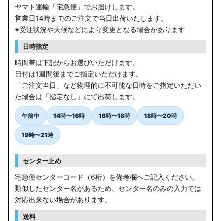
ヤマト運輸「宅急便」でお届けします。
営業日14時までのご注文で当日出荷いたします。
※受注状況や天候などにより変更となる場合があります
日時指定
時間帯は下記からお選びいただけます。
日付は1週間後までご指定いただけます。
「ご注文当日」など物理的に不可能な日時をご指定いただい
た場合は「指定なし」にて出荷します。
午前中
14時〜16時
16時〜18時
18時〜20時
19時〜21時
センター止め
宅急便センターコード（6桁）を備考欄へご記入ください。
類似したセンター名があるため、センター名のみの入力では
対応出来ない場合があります。
送料