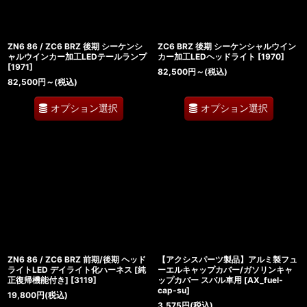
ZN6 86 / ZC6 BRZ 後期 シーケンシ
ZC6 BRZ 後期 シーケンシャルウイン
ャルウインカー加工LEDテールランプ
カー加工LEDヘッドライト
[
1970
]
[
1971
]
82,500
円
～
(税込)
82,500
円
～
(税込)
オプション選択
オプション選択
ZN6 86 / ZC6 BRZ 前期/後期 ヘッド
【アクシスパーツ製品】アルミ製フュ
ライトLED デイライト化ハーネス [純
ーエルキャップカバー/ガソリンキャ
正復帰機能付き]
[
3119
]
ップカバー スバル車用
[
AX_fuel-
cap-su
]
19,800
円
(税込)
3,575
円
(税込)