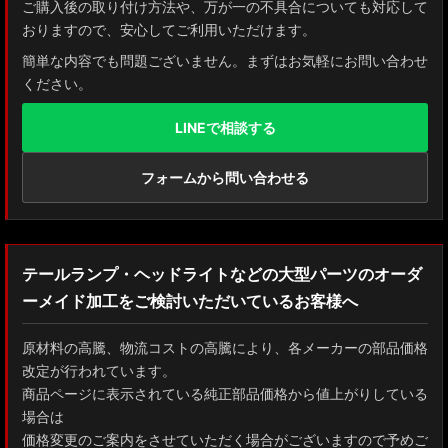
ご購入後の取り付け方法や、万が一の不具合についても対応して
おりますので、安心してご利用いただけます。
ZSU60 ハリアー
簡単な内容でも問題ございません。まずはお気軽にお問い合わせ
ください。
MXAA54 AXAH54/52 RAV4
LINEで相談する
GDJ150W/151 WTRJ150 ランドクルーザー プラド
ZVG11/ZSG10 カローラクロス
フォームから問い合わせる
ZWE211W/ZWE214W/ZRE212W/NRE210W カローラツーリング
ZWE211H/NRE210H/NRE214H カローラスポーツ
テールランプ・ヘッドライトなどの大型パーツのオーダ
ーメイド加工をご検討いただいているお客様へ
GXPA16 MXPA12 GRヤリス
MXPH10/MXPA10/MXBA10/KSP210 ヤリス
原材料の高騰、物流コストの高騰により、各メーカーの部品価格
改定が行われています。
MXPJ10/15 MXPB10/15 ヤリスクロス
商品ページに表示されている純正部品価格から値上がりしている
場合は
ZYX10 NGX50 C-HR
価格変更のご案内をさせていただく場合がございますので予めご