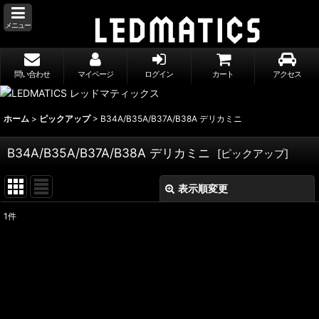
メニュー
問い合わせ
マイページ
ログイン
カート
アクセス
ホーム
>
ピックアップ
>
B34A/B35A/B37A/B38A デリカミニ
B34A/B35A/B37A/B38A デリカミニ
[
ピックアップ
]
表示順変更
閉じる
1
件
表示数
:
並び順
:
絞り込む