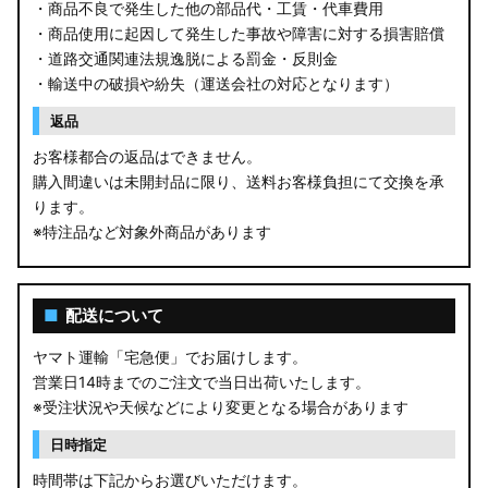
・商品不良で発生した他の部品代・工賃・代車費用
GU インプレッサ
・商品使用に起因して発生した事故や障害に対する損害賠償
・道路交通関連法規逸脱による罰金・反則金
VN5 VNH レヴォーグ / レイバック
・輸送中の破損や紛失（運送会社の対応となります）
ZD8 BRZ
返品
お客様都合の返品はできません。
ZC6 BRZ
購入間違いは未開封品に限り、送料お客様負担にて交換を承
ります。
URJ201 LX570
※特注品など対象外商品があります
GYL20/AGL20 RX450h
AGL10W RX450h
■
配送について
USF/UVF4# LS600h
ヤマト運輸「宅急便」でお届けします。
営業日14時までのご注文で当日出荷いたします。
JF5/6 N-BOX カスタム
※受注状況や天候などにより変更となる場合があります
MK94S/MK54S スペーシア / カスタム
日時指定
時間帯は下記からお選びいただけます。