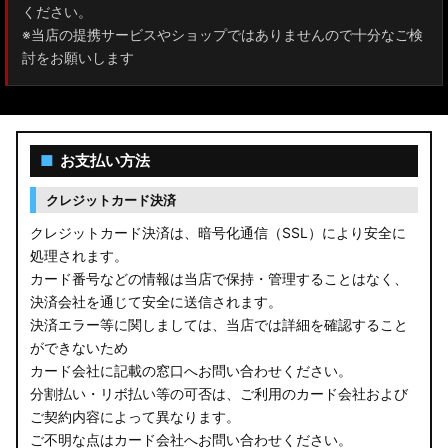
A200A/A210A ライズ
ください。
※当店の提携サービスやショップではありませんので十分なご検
E52 エルグランド
討をお願いします
T33 エクストレイル
T32 エクストレイル
■
お支払い方法
C28 セレナ
クレジットカード決済
C27 セレナ
クレジットカード決済は、暗号化通信（SSL）により安全に
処理されます。
B21A デイズルークス
カード番号などの情報は当店で保持・管理することはなく、
決済会社を通じて安全に送信されます。
E13 ノート
決済エラー等に関しましては、当店では詳細を確認すること
ができないため
E12 ノート
カード会社に記載の窓口へお問い合わせください。
B44A/B45A B47A/B48A ルークス ハイウェイスター
分割払い・リボ払い等の可否は、ご利用のカード会社および
ご契約内容によって異なります。
JF3/4 N-BOX カスタム
ご不明な点はカード会社へお問い合わせください。