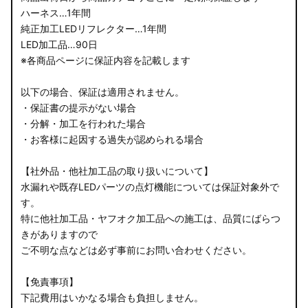
ハーネス…1年間
LA700S ウェイク
純正加工LEDリフレクター…1年間
LED加工品…90日
GN0W アウトランダー
※各商品ページに保証内容を記載します
GK1W/GK9W エクリプスクロス
以下の場合、保証は適用されません。
・保証書の提示がない場合
CV1W デリカD:5
・分解・加工を行われた場合
・お客様に起因する過失が認められる場合
B34A/B35A/B37A/B38A デリカミニ
【社外品・他社加工品の取り扱いについて】
B34W/B35W/B37W/B38W ekクロススペース
水漏れや既存LEDパーツの点灯機能については保証対象外で
す。
B34W/B35W/B37W/B38W ekクロス
特に他社加工品・ヤフオク加工品への施工は、品質にばらつ
KG CX-8
きがありますので
ご不明な点などは必ず事前にお問い合わせください。
KF CX-5
【免責事項】
GU クロストレック
下記費用はいかなる場合も負担しません。