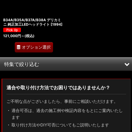
B34A/B35A/B37A/B38A デリカミ
ニ 純正加工LEDヘッドライト
[
1994
]
121,000
円
～
(税込)
オプション選択
特集で絞り込む
MXWH60/MXWH65 プリウス
適合や取り付け方法でお困りではありませんか？
ZN8 GR86
ご不明な点がございましたら、事前にご相談いただけます。
ZN6 86
適合可否は、過去の施工例や検証内容をもとにご案内いたし
ます
GUN125 ハイラックス
取り付け方法やDIY可否についてもご説明いたします
AXUH80/85 MXUA80/85 ハリアー