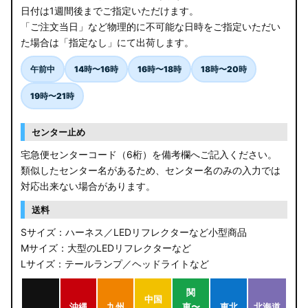
ZCEDS/ZDEDS/ZCDDS/ZDDDS スイフト
日付は1週間後までご指定いただけます。
「ご注文当日」など物理的に不可能な日時をご指定いただい
AZSH36W/AZSH37W クラウンスポーツ
た場合は「指定なし」にて出荷します。
LA400K コペン
午前中
14時〜16時
16時〜18時
18時〜20時
汎用LEDバルブ
19時〜21時
BA1A/BA2A/BA5A/BA6A デリカミニ
センター止め
アウトレット
宅急便センターコード（6桁）を備考欄へご記入ください。
類似したセンター名があるため、センター名のみの入力では
JB64W/JB74W/JC74W ジムニー/シエラ/ノマド
対応出来ない場合があります。
送料
Sサイズ：ハーネス／LEDリフレクターなど小型商品
Mサイズ：大型のLEDリフレクターなど
Lサイズ：テールランプ／ヘッドライトなど
関
中国
沖縄
九州
東〜
東北
北海道