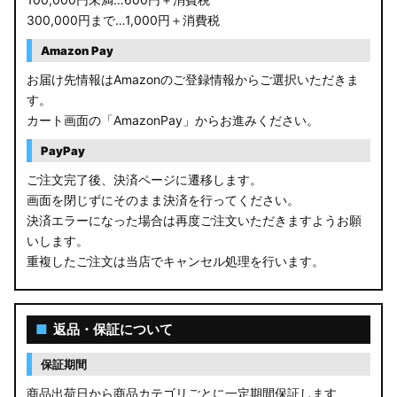
GB5〜8 フリード
300,000円まで…1,000円＋消費税
GR フィット
Amazon Pay
お届け先情報はAmazonのご登録情報からご選択いただきま
GP5/6 GK3〜6 フィット
す。
カート画面の「AmazonPay」からお進みください。
MK53S スペーシアカスタム
PayPay
MA37S/MA27S ソリオ / ソリオ バンディット
ご注文完了後、決済ページに遷移します。
画面を閉じずにそのまま決済を行ってください。
MA26S/MA36S ソリオ
決済エラーになった場合は再度ご注文いただきますようお願
ZC33S スイフトスポーツ
いします。
重複したご注文は当店でキャンセル処理を行います。
M900S/M910S トール
LA650S タントカスタム
■
返品・保証について
LA600S タントカスタム
保証期間
LA150S ムーヴカスタム
商品出荷日から商品カテゴリごとに一定期間保証します