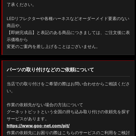
了承ください。
AAHH40W/AAHH45W/TAHA40W ヴェルファイア
LEDリフレクターや各種ハーネスなどオーダーメイド要素のない
AAHH40W/AAHH45W/AGH40W アルファード
商品や、
【即納完成品】と表記のある商品につきましては、ご注文後に表
AYH30/GGH30/35/AGH30/35 ヴェルファイア
示価格から
変更のご案内を差し上げることはございません。
AYH30/GGH30/35/AGH30/35 アルファード
ACR50 エスティマ
パーツの取り付けなどのご依頼について
ZWR90W/ZWR95W/MZRA90W/MZRA95W ノア/ヴォクシー
当店での取り付けをご希望の際はお問い合わせからご相談くださ
ZRR80 ノア/ヴォクシー
い。
MXPL10G/MXPL15G/MXPC10G シエンタ
作業の依頼先がない場合の方法について
グーネットピットという全国の持ち込み取り付けの依頼先を探す
NHP17/NSP17NCP17 シエンタ
サービスがあります。
M900A/M910A ルーミー
https://www.goo-net.com/pit/
作業の依頼先にお困りの際はこちらのサービスのご利用をご検討