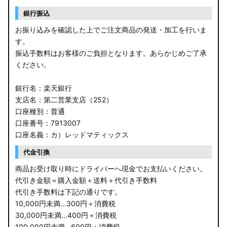
銀行振込
JH3/4 N-WGN
お振り込みを確認した上でご注文商品の発送・加工を行いま
JH1/2 N-WGN
す。
振込手数料はお客様のご負担となります。あらかじめご了承
RT5/6 RW1/2 CR-V
ください。
RV5/6 RV3/4 ヴェゼル
銀行名：楽天銀行
支店名：第二営業支店（252）
RU3/4 ヴェゼル
口座種別：普通
口座番号：7913007
JW5 S660
口座名義：カ）レッドマティックス
RP6/7 ステップワゴン
代金引換
RP1/2 RP3/4 ステップワゴン/スパーダ
商品お受け取り時にドライバーへ現金でお支払いください。
代引き金額＝購入金額＋送料＋代引き手数料
RK5/6 ステップワゴンスパーダ
代引き手数料は下記の通りです。
10,000円未満…300円＋消費税
RC1/2 オデッセイ
30,000円未満…400円＋消費税
100,000円未満…600円＋消費税