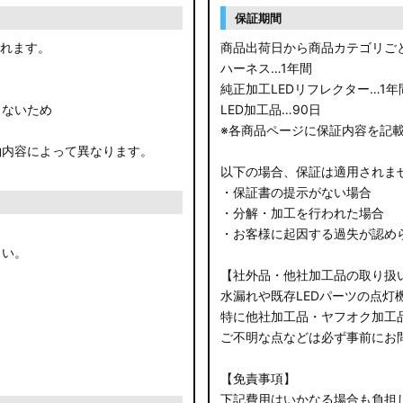
保証期間
されます。
商品出荷日から商品カテゴリご
ハーネス…1年間
純正加工LEDリフレクター…1年
きないため
LED加工品…90日
※各商品ページに保証内容を記
約内容によって異なります。
以下の場合、保証は適用されま
・保証書の提示がない場合
・分解・加工を行われた場合
・お客様に起因する過失が認め
さい。
【社外品・他社加工品の取り扱
水漏れや既存LEDパーツの点灯
特に他社加工品・ヤフオク加工
ご不明な点などは必ず事前にお
【免責事項】
下記費用はいかなる場合も負担