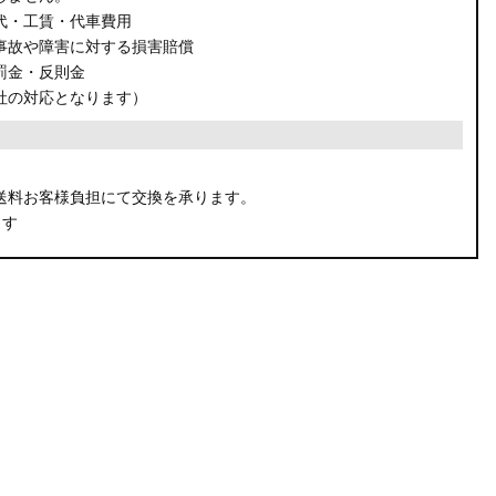
代・工賃・代車費用
事故や障害に対する損害賠償
罰金・反則金
社の対応となります）
。
送料お客様負担にて交換を承ります。
ます