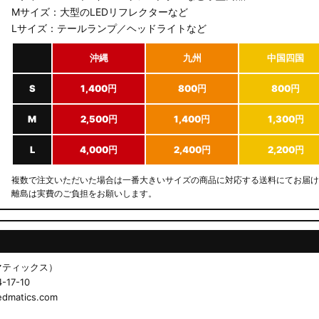
Mサイズ：大型のLEDリフレクターなど
Lサイズ：テールランプ／ヘッドライトなど
沖縄
九州
中国四国
S
1,400円
800円
800円
M
2,500円
1,400円
1,300円
L
4,000円
2,400円
2,200円
複数で注文いただいた場合は一番大きいサイズの商品に対応する送料にてお届け
離島は実費のご負担をお願いします。
ドマティックス）
17-10
matics.com