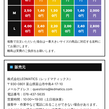
0円
円
円
円
円
円
2,50
1,40
1,30
1,200
1,40
2,000
M
0円
0円
0円
円
0円
円
4,00
2,40
2,20
2,00
2,40
2,800
L
0円
0円
0円
0円
0円
円
複数で注文いただいた場合は一番大きいサイズの商品に対応する送料に
てお届けします。
離島は実費のご負担をお願いします。
■
販売元
株式会社LEDMATICS（レッドマティックス）
〒930-0801 富山県富山市中島4-17-10
メールアドレス：questions@ledmatics.com
電話番号：076-437-5635
営業時間：10:00〜19:00（土日祝休業）
接客中・作業中など電話に出ることができない場合があります。