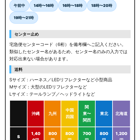
午前中
14時〜16時
16時〜18時
18時〜20時
19時〜21時
センター止め
宅急便センターコード（6桁）を備考欄へご記入ください。
類似したセンター名があるため、センター名のみの入力では
対応出来ない場合があります。
送料
Sサイズ：ハーネス／LEDリフレクターなど小型商品
Mサイズ：大型のLEDリフレクターなど
Lサイズ：テールランプ／ヘッドライトなど
関
中国
沖縄
九州
東〜
東北
北海道
四国
関西
1,40
800
800
700
800
1,200
S