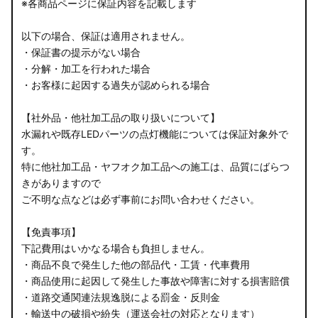
※各商品ページに保証内容を記載します
以下の場合、保証は適用されません。
・保証書の提示がない場合
・分解・加工を行われた場合
・お客様に起因する過失が認められる場合
【社外品・他社加工品の取り扱いについて】
水漏れや既存LEDパーツの点灯機能については保証対象外で
す。
特に他社加工品・ヤフオク加工品への施工は、品質にばらつ
きがありますので
ご不明な点などは必ず事前にお問い合わせください。
【免責事項】
下記費用はいかなる場合も負担しません。
・商品不良で発生した他の部品代・工賃・代車費用
・商品使用に起因して発生した事故や障害に対する損害賠償
・道路交通関連法規逸脱による罰金・反則金
・輸送中の破損や紛失（運送会社の対応となります）