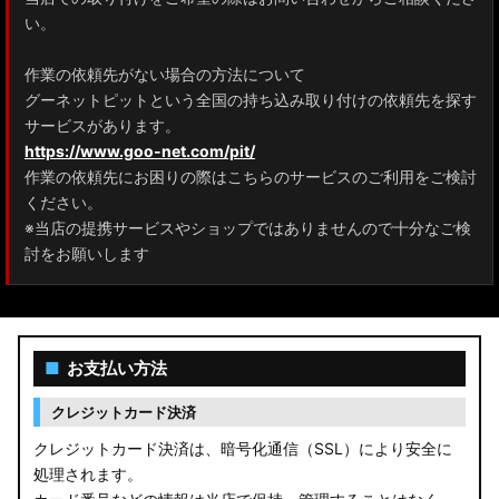
ZRR80 ノア/ヴォクシー
い。
MXPL10G/MXPL15G/MXPC10G シエンタ
作業の依頼先がない場合の方法について
グーネットピットという全国の持ち込み取り付けの依頼先を探す
NHP17/NSP17NCP17 シエンタ
サービスがあります。
M900A/M910A ルーミー
https://www.goo-net.com/pit/
作業の依頼先にお困りの際はこちらのサービスのご利用をご検討
A200A/A210A ライズ
ください。
※当店の提携サービスやショップではありませんので十分なご検
E52 エルグランド
討をお願いします
T33 エクストレイル
T32 エクストレイル
■
お支払い方法
C28 セレナ
クレジットカード決済
C27 セレナ
クレジットカード決済は、暗号化通信（SSL）により安全に
処理されます。
B21A デイズルークス