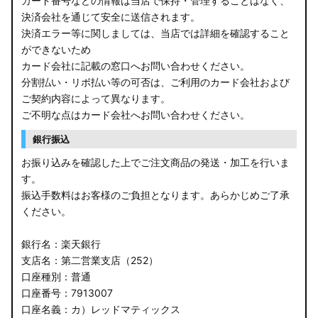
カード番号などの情報は当店で保持・管理することはなく、
決済会社を通じて安全に送信されます。
E13 ノート
決済エラー等に関しましては、当店では詳細を確認すること
ができないため
E12 ノート
カード会社に記載の窓口へお問い合わせください。
B44A/B45A B47A/B48A ルークス ハイウェイスター
分割払い・リボ払い等の可否は、ご利用のカード会社および
ご契約内容によって異なります。
JF3/4 N-BOX カスタム
ご不明な点はカード会社へお問い合わせください。
銀行振込
JH3/4 N-WGN
お振り込みを確認した上でご注文商品の発送・加工を行いま
JH1/2 N-WGN
す。
振込手数料はお客様のご負担となります。あらかじめご了承
RT5/6 RW1/2 CR-V
ください。
RV5/6 RV3/4 ヴェゼル
銀行名：楽天銀行
支店名：第二営業支店（252）
RU3/4 ヴェゼル
口座種別：普通
口座番号：7913007
JW5 S660
口座名義：カ）レッドマティックス