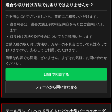
適合や取り付け方法でお困りではありませんか？
ZN8 GR86
ご不明な点がございましたら、事前にご相談いただけます。
ZN6 86
適合可否は、過去の施工例や検証内容をもとにご案内いたし
ます
GUN125 ハイラックス
取り付け方法やDIY可否についてもご説明いたします
AXUH80/85 MXUA80/85 ハリアー
ご購入後の取り付け方法や、万が一の不具合についても対応して
おりますので、安心してご利用いただけます。
ZSU60 ハリアー
簡単な内容でも問題ございません。まずはお気軽にお問い合わせ
ください。
MXAA54 AXAH54/52 RAV4
LINEで相談する
GDJ150W/151 WTRJ150 ランドクルーザー プラド
ZVG11/ZSG10 カローラクロス
フォームから問い合わせる
ZWE211W/ZWE214W/ZRE212W/NRE210W カローラツーリング
ZWE211H/NRE210H/NRE214H カローラスポーツ
テールランプ・ヘッドライトなどの大型パーツのオーダ