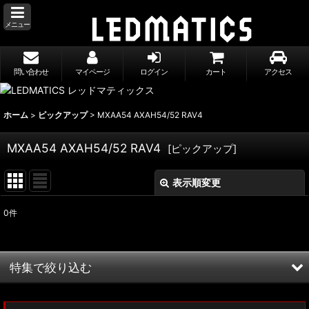
メニュー
問い合わせ
マイページ
ログイン
カート
アクセス
ホーム
>
ピックアップ
>
MXAA54 AXAH54/52 RAV4
MXAA54 AXAH54/52 RAV4
[
ピックアップ
]
表示順変更
閉じる
0
件
表示数
:
並び順
:
特集で絞り込む
絞り込む
MXWH60/MXWH65 プリウス