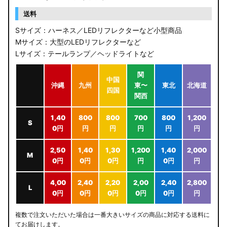
送料
Sサイズ：ハーネス／LEDリフレクターなど小型商品
Mサイズ：大型のLEDリフレクターなど
Lサイズ：テールランプ／ヘッドライトなど
関
中国
沖縄
九州
東〜
東北
北海道
四国
関西
1,40
800
800
700
800
1,200
S
0円
円
円
円
円
円
2,50
1,40
1,30
1,200
1,40
2,000
M
0円
0円
0円
円
0円
円
4,00
2,40
2,20
2,00
2,40
2,800
L
0円
0円
0円
0円
0円
円
複数で注文いただいた場合は一番大きいサイズの商品に対応する送料に
てお届けします。