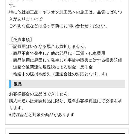
す。
B34W/B35W/B37W/B38W ekクロス
特に他社加工品・ヤフオク加工品への施工は、品質にばらつ
KG CX-8
きがありますので
ご不明な点などは必ず事前にお問い合わせください。
KF CX-5
【免責事項】
GU クロストレック
下記費用はいかなる場合も負担しません。
・商品不良で発生した他の部品代・工賃・代車費用
GU インプレッサ
・商品使用に起因して発生した事故や障害に対する損害賠償
・道路交通関連法規逸脱による罰金・反則金
VN5 VNH レヴォーグ / レイバック
・輸送中の破損や紛失（運送会社の対応となります）
ZD8 BRZ
返品
お客様都合の返品はできません。
ZC6 BRZ
購入間違いは未開封品に限り、送料お客様負担にて交換を承
ります。
URJ201 LX570
※特注品など対象外商品があります
GYL20/AGL20 RX450h