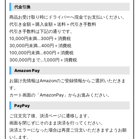
RP6/7 ステップワゴン
代金引換
RP1/2 RP3/4 ステップワゴン/スパーダ
商品お受け取り時にドライバーへ現金でお支払いください。
代引き金額＝購入金額＋送料＋代引き手数料
RK5/6 ステップワゴンスパーダ
代引き手数料は下記の通りです。
10,000円未満…300円＋消費税
RC1/2 オデッセイ
30,000円未満…400円＋消費税
100,000円未満…600円＋消費税
GB5〜8 フリード
300,000円まで…1,000円＋消費税
GR フィット
Amazon Pay
お届け先情報はAmazonのご登録情報からご選択いただきま
GP5/6 GK3〜6 フィット
す。
カート画面の「AmazonPay」からお進みください。
MK53S スペーシアカスタム
PayPay
MA37S/MA27S ソリオ / ソリオ バンディット
ご注文完了後、決済ページに遷移します。
画面を閉じずにそのまま決済を行ってください。
MA26S/MA36S ソリオ
決済エラーになった場合は再度ご注文いただきますようお願
ZC33S スイフトスポーツ
いします。