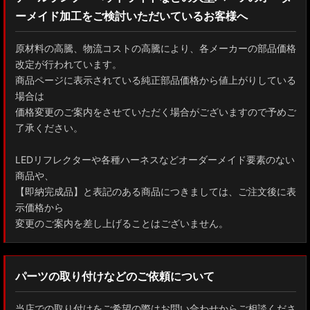
ーメイド加工をご検討いただいているお客様へ
GXPA16 MXPA12 GRヤリス
MXPH10/MXPA10/MXBA10/KSP210 ヤリス
原材料の高騰、物流コストの高騰により、各メーカーの部品価格
改定が行われています。
MXPJ10/15 MXPB10/15 ヤリスクロス
商品ページに表示されている純正部品価格から値上がりしている
場合は
ZYX10 NGX50 C-HR
価格変更のご案内をさせていただく場合がございますので予めご
了承ください。
AAHH40W/AAHH45W/TAHA40W ヴェルファイア
LEDリフレクターや各種ハーネスなどオーダーメイド要素のない
AAHH40W/AAHH45W/AGH40W アルファード
商品や、
【即納完成品】と表記のある商品につきましては、ご注文後に表
AYH30/GGH30/35/AGH30/35 ヴェルファイア
示価格から
変更のご案内を差し上げることはございません。
AYH30/GGH30/35/AGH30/35 アルファード
ACR50 エスティマ
パーツの取り付けなどのご依頼について
ZWR90W/ZWR95W/MZRA90W/MZRA95W ノア/ヴォクシー
当店での取り付けをご希望の際はお問い合わせからご相談くださ