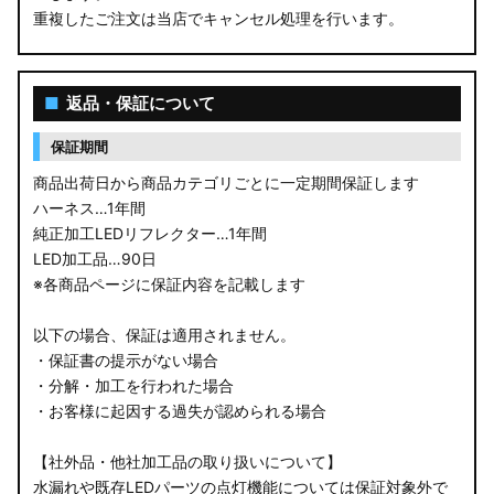
重複したご注文は当店でキャンセル処理を行います。
M900S/M910S トール
LA650S タントカスタム
■
返品・保証について
LA600S タントカスタム
保証期間
LA150S ムーヴカスタム
商品出荷日から商品カテゴリごとに一定期間保証します
ハーネス…1年間
LA700S ウェイク
純正加工LEDリフレクター…1年間
LED加工品…90日
GN0W アウトランダー
※各商品ページに保証内容を記載します
GK1W/GK9W エクリプスクロス
以下の場合、保証は適用されません。
・保証書の提示がない場合
CV1W デリカD:5
・分解・加工を行われた場合
・お客様に起因する過失が認められる場合
B34A/B35A/B37A/B38A デリカミニ
【社外品・他社加工品の取り扱いについて】
B34W/B35W/B37W/B38W ekクロススペース
水漏れや既存LEDパーツの点灯機能については保証対象外で