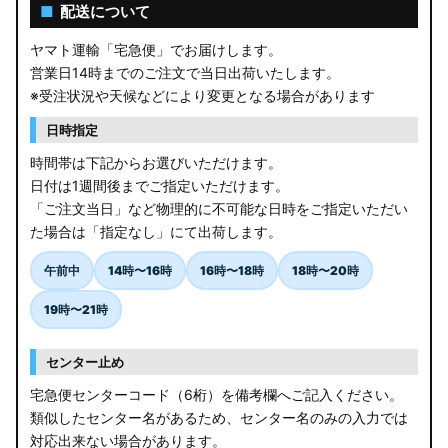
AGL10W RX450h
■
配送について
USF/UVF4# LS600h
ヤマト運輸「宅急便」でお届けします。
営業日14時までのご注文で当日出荷いたします。
JF5/6 N-BOX カスタム
※受注状況や天候などにより変更となる場合があります
MK94S/MK54S スペーシア / カスタム
日時指定
時間帯は下記からお選びいただけます。
ZCEDS/ZDEDS/ZCDDS/ZDDDS スイフト
日付は1週間後までご指定いただけます。
「ご注文当日」など物理的に不可能な日時をご指定いただい
AZSH36W/AZSH37W クラウンスポーツ
た場合は「指定なし」にて出荷します。
LA400K コペン
午前中
14時〜16時
16時〜18時
18時〜20時
汎用LEDバルブ
19時〜21時
BA1A/BA2A/BA5A/BA6A デリカミニ
センター止め
アウトレット
宅急便センターコード（6桁）を備考欄へご記入ください。
類似したセンター名があるため、センター名のみの入力では
JB64W/JB74W/JC74W ジムニー/シエラ/ノマド
対応出来ない場合があります。