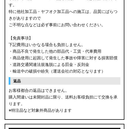
す。
B34W/B35W/B37W/B38W ekクロス
特に他社加工品・ヤフオク加工品への施工は、品質にばらつ
KG CX-8
きがありますので
ご不明な点などは必ず事前にお問い合わせください。
KF CX-5
【免責事項】
GU クロストレック
下記費用はいかなる場合も負担しません。
・商品不良で発生した他の部品代・工賃・代車費用
GU インプレッサ
・商品使用に起因して発生した事故や障害に対する損害賠償
・道路交通関連法規逸脱による罰金・反則金
VN5 VNH レヴォーグ / レイバック
・輸送中の破損や紛失（運送会社の対応となります）
ZD8 BRZ
返品
お客様都合の返品はできません。
ZC6 BRZ
購入間違いは未開封品に限り、送料お客様負担にて交換を承
ります。
URJ201 LX570
※特注品など対象外商品があります
GYL20/AGL20 RX450h