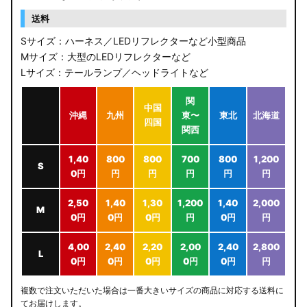
送料
Sサイズ：ハーネス／LEDリフレクターなど小型商品
Mサイズ：大型のLEDリフレクターなど
Lサイズ：テールランプ／ヘッドライトなど
関
中国
沖縄
九州
東〜
東北
北海道
四国
関西
1,40
800
800
700
800
1,200
S
0円
円
円
円
円
円
2,50
1,40
1,30
1,200
1,40
2,000
M
0円
0円
0円
円
0円
円
4,00
2,40
2,20
2,00
2,40
2,800
L
0円
0円
0円
0円
0円
円
複数で注文いただいた場合は一番大きいサイズの商品に対応する送料に
てお届けします。