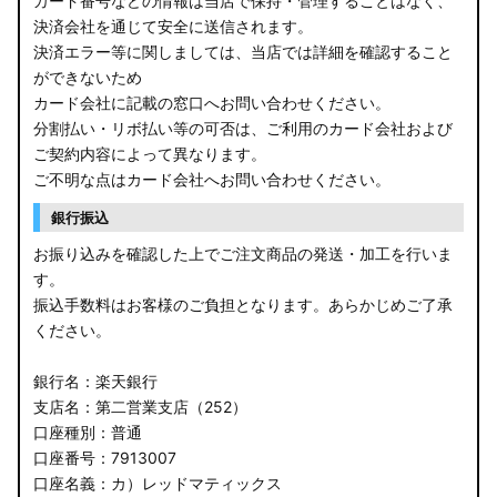
カード番号などの情報は当店で保持・管理することはなく、
決済会社を通じて安全に送信されます。
E13 ノート
決済エラー等に関しましては、当店では詳細を確認すること
ができないため
E12 ノート
カード会社に記載の窓口へお問い合わせください。
B44A/B45A B47A/B48A ルークス ハイウェイスター
分割払い・リボ払い等の可否は、ご利用のカード会社および
ご契約内容によって異なります。
JF3/4 N-BOX カスタム
ご不明な点はカード会社へお問い合わせください。
銀行振込
JH3/4 N-WGN
お振り込みを確認した上でご注文商品の発送・加工を行いま
JH1/2 N-WGN
す。
振込手数料はお客様のご負担となります。あらかじめご了承
RT5/6 RW1/2 CR-V
ください。
RV5/6 RV3/4 ヴェゼル
銀行名：楽天銀行
支店名：第二営業支店（252）
RU3/4 ヴェゼル
口座種別：普通
口座番号：7913007
JW5 S660
口座名義：カ）レッドマティックス