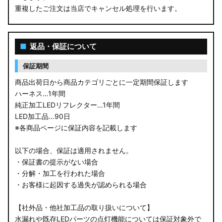
重複したご注文は当店でキャンセル処理を行います。
M900S/M910S トール
LA650S タントカスタム
■
返品・保証について
LA600S タントカスタム
保証期間
LA150S ムーヴカスタム
商品出荷日から商品カテゴリごとに一定期間保証します
ハーネス…1年間
LA700S ウェイク
純正加工LEDリフレクター…1年間
LED加工品…90日
GN0W アウトランダー
※各商品ページに保証内容を記載します
GK1W/GK9W エクリプスクロス
以下の場合、保証は適用されません。
・保証書の提示がない場合
CV1W デリカD:5
・分解・加工を行われた場合
・お客様に起因する過失が認められる場合
B34A/B35A/B37A/B38A デリカミニ
【社外品・他社加工品の取り扱いについて】
B34W/B35W/B37W/B38W ekクロススペース
水漏れや既存LEDパーツの点灯機能については保証対象外で