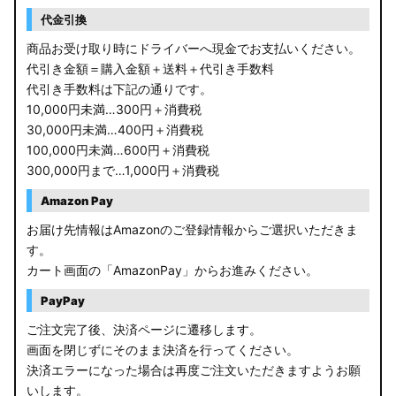
RP6/7 ステップワゴン
代金引換
RP1/2 RP3/4 ステップワゴン/スパーダ
商品お受け取り時にドライバーへ現金でお支払いください。
代引き金額＝購入金額＋送料＋代引き手数料
RK5/6 ステップワゴンスパーダ
代引き手数料は下記の通りです。
10,000円未満…300円＋消費税
RC1/2 オデッセイ
30,000円未満…400円＋消費税
100,000円未満…600円＋消費税
GB5〜8 フリード
300,000円まで…1,000円＋消費税
GR フィット
Amazon Pay
お届け先情報はAmazonのご登録情報からご選択いただきま
GP5/6 GK3〜6 フィット
す。
カート画面の「AmazonPay」からお進みください。
MK53S スペーシアカスタム
PayPay
MA37S/MA27S ソリオ / ソリオ バンディット
ご注文完了後、決済ページに遷移します。
画面を閉じずにそのまま決済を行ってください。
MA26S/MA36S ソリオ
決済エラーになった場合は再度ご注文いただきますようお願
ZC33S スイフトスポーツ
いします。