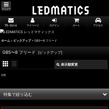
メニュー
問い合わせ
マイページ
ログイン
カート
アクセス
ホーム
>
ピックアップ
>
GB5〜8 フリード
GB5〜8 フリード
[
ピックアップ
]
表示順変更
閉じる
0
件
表示数
:
並び順
:
特集で絞り込む
絞り込む
MXWH60/MXWH65 プリウス