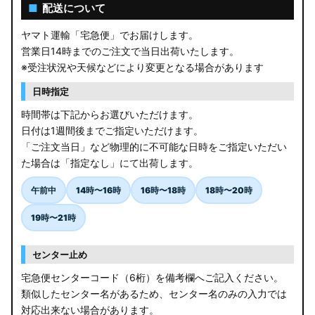
AGL10W RX450h
■
配送について
USF/UVF4# LS600h
ヤマト運輸「宅急便」でお届けします。
営業日14時までのご注文で当日出荷いたします。
JF5/6 N-BOX カスタム
※受注状況や天候などにより変更となる場合があります
MK94S/MK54S スペーシア / カスタム
日時指定
時間帯は下記からお選びいただけます。
ZCEDS/ZDEDS/ZCDDS/ZDDDS スイフト
日付は1週間後までご指定いただけます。
「ご注文当日」など物理的に不可能な日時をご指定いただい
AZSH36W/AZSH37W クラウンスポーツ
た場合は「指定なし」にて出荷します。
LA400K コペン
午前中
14時〜16時
16時〜18時
18時〜20時
汎用LEDバルブ
19時〜21時
BA1A/BA2A/BA5A/BA6A デリカミニ
センター止め
アウトレット
宅急便センターコード（6桁）を備考欄へご記入ください。
類似したセンター名があるため、センター名のみの入力では
JB64W/JB74W/JC74W ジムニー/シエラ/ノマド
対応出来ない場合があります。