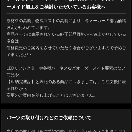
ーメイド加工をご検討いただいているお客様へ
GXPA16 MXPA12 GRヤリス
MXPH10/MXPA10/MXBA10/KSP210 ヤリス
原材料の高騰、物流コストの高騰により、各メーカーの部品価格
改定が行われています。
MXPJ10/15 MXPB10/15 ヤリスクロス
商品ページに表示されている純正部品価格から値上がりしている
場合は
ZYX10 NGX50 C-HR
価格変更のご案内をさせていただく場合がございますので予めご
了承ください。
AAHH40W/AAHH45W/TAHA40W ヴェルファイア
LEDリフレクターや各種ハーネスなどオーダーメイド要素のない
AAHH40W/AAHH45W/AGH40W アルファード
商品や、
【即納完成品】と表記のある商品につきましては、ご注文後に表
AYH30/GGH30/35/AGH30/35 ヴェルファイア
示価格から
変更のご案内を差し上げることはございません。
AYH30/GGH30/35/AGH30/35 アルファード
ACR50 エスティマ
パーツの取り付けなどのご依頼について
ZWR90W/ZWR95W/MZRA90W/MZRA95W ノア/ヴォクシー
当店での取り付けをご希望の際はお問い合わせからご相談くださ