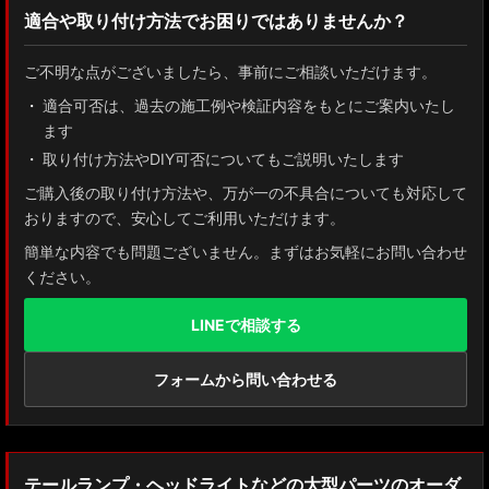
適合や取り付け方法でお困りではありませんか？
ZN8 GR86
ご不明な点がございましたら、事前にご相談いただけます。
ZN6 86
適合可否は、過去の施工例や検証内容をもとにご案内いたし
ます
GUN125 ハイラックス
取り付け方法やDIY可否についてもご説明いたします
AXUH80/85 MXUA80/85 ハリアー
ご購入後の取り付け方法や、万が一の不具合についても対応して
おりますので、安心してご利用いただけます。
ZSU60 ハリアー
簡単な内容でも問題ございません。まずはお気軽にお問い合わせ
ください。
MXAA54 AXAH54/52 RAV4
LINEで相談する
GDJ150W/151 WTRJ150 ランドクルーザー プラド
ZVG11/ZSG10 カローラクロス
フォームから問い合わせる
ZWE211W/ZWE214W/ZRE212W/NRE210W カローラツーリング
ZWE211H/NRE210H/NRE214H カローラスポーツ
テールランプ・ヘッドライトなどの大型パーツのオーダ