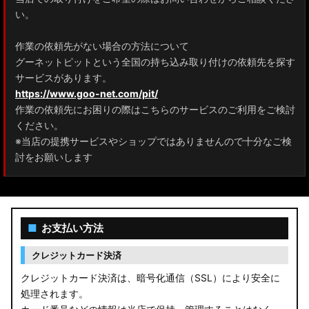
ZRR80 ノア/ヴォクシー
い。
MXPL10G/MXPL15G/MXPC10G シエンタ
作業の依頼先がない場合の方法について
グーネットピットという全国の持ち込み取り付けの依頼先を探す
NHP17/NSP17NCP17 シエンタ
サービスがあります。
M900A/M910A ルーミー
https://www.goo-net.com/pit/
作業の依頼先にお困りの際はこちらのサービスのご利用をご検討
A200A/A210A ライズ
ください。
※当店の提携サービスやショップではありませんので十分なご検
E52 エルグランド
討をお願いします
T33 エクストレイル
T32 エクストレイル
■
お支払い方法
C28 セレナ
クレジットカード決済
C27 セレナ
クレジットカード決済は、暗号化通信（SSL）により安全に
処理されます。
B21A デイズルークス