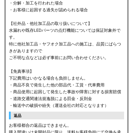
・分解・加工を行われた場合
・お客様に起因する過失が認められる場合
【社外品・他社加工品の取り扱いについて】
水漏れや既存LEDパーツの点灯機能については保証対象外で
す。
特に他社加工品・ヤフオク加工品への施工は、品質にばらつ
きがありますので
ご不明な点などは必ず事前にお問い合わせください。
【免責事項】
下記費用はいかなる場合も負担しません。
・商品不良で発生した他の部品代・工賃・代車費用
・商品使用に起因して発生した事故や障害に対する損害賠償
・道路交通関連法規逸脱による罰金・反則金
・輸送中の破損や紛失（運送会社の対応となります）
返品
お客様都合の返品はできません。
購入間違いは未開封品に限り、送料お客様負担にて交換を承