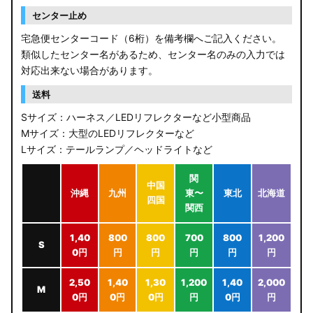
センター止め
宅急便センターコード（6桁）を備考欄へご記入ください。
類似したセンター名があるため、センター名のみの入力では
対応出来ない場合があります。
送料
Sサイズ：ハーネス／LEDリフレクターなど小型商品
Mサイズ：大型のLEDリフレクターなど
Lサイズ：テールランプ／ヘッドライトなど
関
中国
沖縄
九州
東〜
東北
北海道
四国
関西
1,40
800
800
700
800
1,200
S
0円
円
円
円
円
円
2,50
1,40
1,30
1,200
1,40
2,000
M
0円
0円
0円
円
0円
円