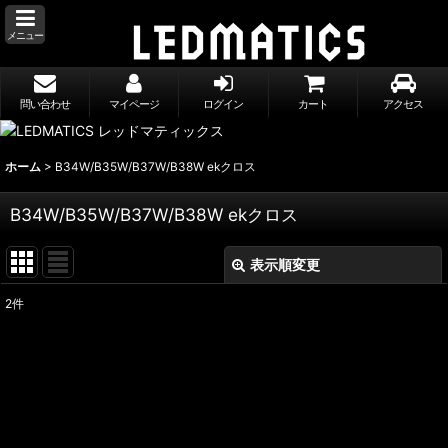
メニュー
問い合わせ
マイページ
ログイン
カート
アクセス
ホーム
>
B34W/B35W/B37W/B38W ekクロス
B34W/B35W/B37W/B38W ekクロス
表示順変更
閉じる
2
件
表示数
:
並び順
:
絞り込む