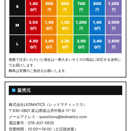
1,40
800
800
700
800
1,200
S
0円
円
円
円
円
円
2,50
1,40
1,30
1,200
1,40
2,000
M
0円
0円
0円
円
0円
円
4,00
2,40
2,20
2,00
2,40
2,800
L
0円
0円
0円
0円
0円
円
複数で注文いただいた場合は一番大きいサイズの商品に対応する送料に
てお届けします。
離島は実費のご負担をお願いします。
■
販売元
株式会社LEDMATICS（レッドマティックス）
〒930-0801 富山県富山市中島4-17-10
メールアドレス：questions@ledmatics.com
電話番号：076-437-5635
営業時間：10:00〜19:00（土日祝休業）