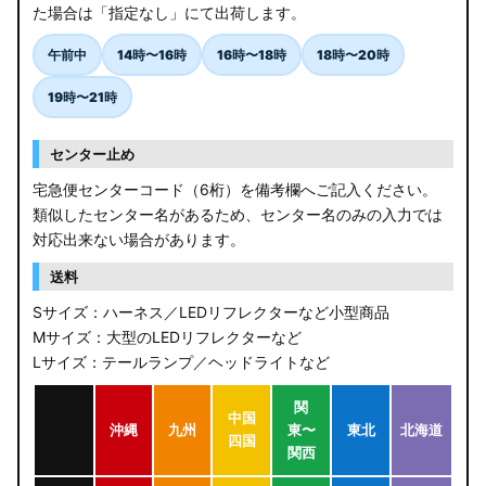
た場合は「指定なし」にて出荷します。
午前中
14時〜16時
16時〜18時
18時〜20時
19時〜21時
センター止め
宅急便センターコード（6桁）を備考欄へご記入ください。
類似したセンター名があるため、センター名のみの入力では
対応出来ない場合があります。
送料
Sサイズ：ハーネス／LEDリフレクターなど小型商品
Mサイズ：大型のLEDリフレクターなど
Lサイズ：テールランプ／ヘッドライトなど
関
中国
沖縄
九州
東〜
東北
北海道
四国
関西