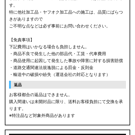
す。
B34W/B35W/B37W/B38W ekクロス
特に他社加工品・ヤフオク加工品への施工は、品質にばらつ
KG CX-8
きがありますので
ご不明な点などは必ず事前にお問い合わせください。
KF CX-5
【免責事項】
GU クロストレック
下記費用はいかなる場合も負担しません。
・商品不良で発生した他の部品代・工賃・代車費用
GU インプレッサ
・商品使用に起因して発生した事故や障害に対する損害賠償
・道路交通関連法規逸脱による罰金・反則金
VN5 VNH レヴォーグ / レイバック
・輸送中の破損や紛失（運送会社の対応となります）
ZD8 BRZ
返品
お客様都合の返品はできません。
ZC6 BRZ
購入間違いは未開封品に限り、送料お客様負担にて交換を承
ります。
URJ201 LX570
※特注品など対象外商品があります
GYL20/AGL20 RX450h