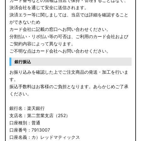
カード番号などの情報は当店で保持・管理することはなく、
決済会社を通じて安全に送信されます。
E13 ノート
決済エラー等に関しましては、当店では詳細を確認すること
ができないため
E12 ノート
カード会社に記載の窓口へお問い合わせください。
B44A/B45A B47A/B48A ルークス ハイウェイスター
分割払い・リボ払い等の可否は、ご利用のカード会社および
ご契約内容によって異なります。
JF3/4 N-BOX カスタム
ご不明な点はカード会社へお問い合わせください。
銀行振込
JH3/4 N-WGN
お振り込みを確認した上でご注文商品の発送・加工を行いま
JH1/2 N-WGN
す。
振込手数料はお客様のご負担となります。あらかじめご了承
RT5/6 RW1/2 CR-V
ください。
RV5/6 RV3/4 ヴェゼル
銀行名：楽天銀行
支店名：第二営業支店（252）
RU3/4 ヴェゼル
口座種別：普通
口座番号：7913007
JW5 S660
口座名義：カ）レッドマティックス