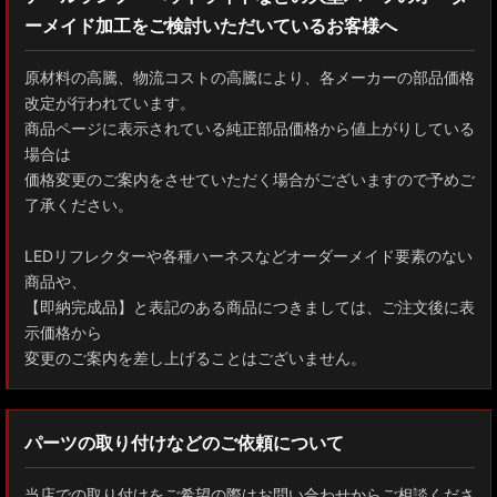
ーメイド加工をご検討いただいているお客様へ
GXPA16 MXPA12 GRヤリス
MXPH10/MXPA10/MXBA10/KSP210 ヤリス
原材料の高騰、物流コストの高騰により、各メーカーの部品価格
改定が行われています。
MXPJ10/15 MXPB10/15 ヤリスクロス
商品ページに表示されている純正部品価格から値上がりしている
場合は
ZYX10 NGX50 C-HR
価格変更のご案内をさせていただく場合がございますので予めご
了承ください。
AAHH40W/AAHH45W/TAHA40W ヴェルファイア
LEDリフレクターや各種ハーネスなどオーダーメイド要素のない
AAHH40W/AAHH45W/AGH40W アルファード
商品や、
【即納完成品】と表記のある商品につきましては、ご注文後に表
AYH30/GGH30/35/AGH30/35 ヴェルファイア
示価格から
変更のご案内を差し上げることはございません。
AYH30/GGH30/35/AGH30/35 アルファード
ACR50 エスティマ
パーツの取り付けなどのご依頼について
ZWR90W/ZWR95W/MZRA90W/MZRA95W ノア/ヴォクシー
当店での取り付けをご希望の際はお問い合わせからご相談くださ