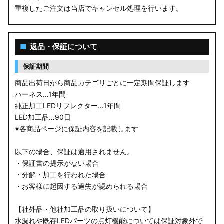
重複したご注文は当店でキャンセル処理を行います。
M900S/M910S トール
LA650S タントカスタム
■
返品・保証について
LA600S タントカスタム
保証期間
LA150S ムーヴカスタム
商品出荷日から商品カテゴリごとに一定期間保証します
ハーネス…1年間
LA700S ウェイク
純正加工LEDリフレクター…1年間
LED加工品…90日
GN0W アウトランダー
※各商品ページに保証内容を記載します
GK1W/GK9W エクリプスクロス
以下の場合、保証は適用されません。
・保証書の提示がない場合
CV1W デリカD:5
・分解・加工を行われた場合
・お客様に起因する過失が認められる場合
B34A/B35A/B37A/B38A デリカミニ
【社外品・他社加工品の取り扱いについて】
B34W/B35W/B37W/B38W ekクロススペース
水漏れや既存LEDパーツの点灯機能については保証対象外で