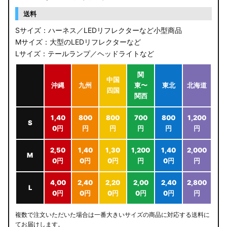
送料
Sサイズ：ハーネス／LEDリフレクターなど小型商品
Mサイズ：大型のLEDリフレクターなど
Lサイズ：テールランプ／ヘッドライトなど
関
中国
沖縄
九州
東〜
東北
北海道
四国
関西
1,40
800
800
700
800
1,200
S
0円
円
円
円
円
円
2,50
1,40
1,30
1,200
1,40
2,000
M
0円
0円
0円
円
0円
円
4,00
2,40
2,20
2,00
2,40
2,800
L
0円
0円
0円
0円
0円
円
複数で注文いただいた場合は一番大きいサイズの商品に対応する送料に
てお届けします。