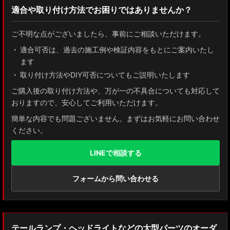
適合や取り付け方法でお困りではありませんか？
ZN8 GR86
ご不明な点がございましたら、事前にご相談いただけます。
ZN6 86
適合可否は、過去の施工例や検証内容をもとにご案内いたし
ます
GUN125 ハイラックス
取り付け方法やDIY可否についてもご説明いたします
AXUH80/85 MXUA80/85 ハリアー
ご購入後の取り付け方法や、万が一の不具合についても対応して
おりますので、安心してご利用いただけます。
ZSU60 ハリアー
簡単な内容でも問題ございません。まずはお気軽にお問い合わせ
ください。
MXAA54 AXAH54/52 RAV4
LINEで相談する
GDJ150W/151 WTRJ150 ランドクルーザー プラド
ZVG11/ZSG10 カローラクロス
フォームから問い合わせる
ZWE211W/ZWE214W/ZRE212W/NRE210W カローラツーリング
ZWE211H/NRE210H/NRE214H カローラスポーツ
テールランプ・ヘッドライトなどの大型パーツのオーダ