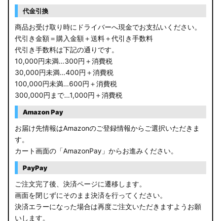
RP6/7 ステップワゴン
代金引換
RP1/2 RP3/4 ステップワゴン/スパーダ
商品お受け取り時にドライバーへ現金でお支払いください。
代引き金額＝購入金額＋送料＋代引き手数料
RK5/6 ステップワゴンスパーダ
代引き手数料は下記の通りです。
10,000円未満…300円＋消費税
RC1/2 オデッセイ
30,000円未満…400円＋消費税
100,000円未満…600円＋消費税
GB5〜8 フリード
300,000円まで…1,000円＋消費税
GR フィット
Amazon Pay
お届け先情報はAmazonのご登録情報からご選択いただきま
GP5/6 GK3〜6 フィット
す。
カート画面の「AmazonPay」からお進みください。
MK53S スペーシアカスタム
PayPay
MA37S/MA27S ソリオ / ソリオ バンディット
ご注文完了後、決済ページに遷移します。
画面を閉じずにそのまま決済を行ってください。
MA26S/MA36S ソリオ
決済エラーになった場合は再度ご注文いただきますようお願
ZC33S スイフトスポーツ
いします。