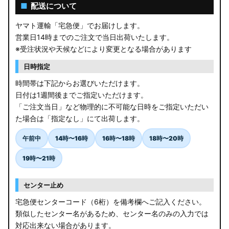
AGL10W RX450h
■
配送について
USF/UVF4# LS600h
ヤマト運輸「宅急便」でお届けします。
営業日14時までのご注文で当日出荷いたします。
JF5/6 N-BOX カスタム
※受注状況や天候などにより変更となる場合があります
MK94S/MK54S スペーシア / カスタム
日時指定
時間帯は下記からお選びいただけます。
ZCEDS/ZDEDS/ZCDDS/ZDDDS スイフト
日付は1週間後までご指定いただけます。
「ご注文当日」など物理的に不可能な日時をご指定いただい
AZSH36W/AZSH37W クラウンスポーツ
た場合は「指定なし」にて出荷します。
LA400K コペン
午前中
14時〜16時
16時〜18時
18時〜20時
汎用LEDバルブ
19時〜21時
BA1A/BA2A/BA5A/BA6A デリカミニ
センター止め
アウトレット
宅急便センターコード（6桁）を備考欄へご記入ください。
類似したセンター名があるため、センター名のみの入力では
JB64W/JB74W/JC74W ジムニー/シエラ/ノマド
対応出来ない場合があります。