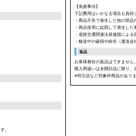
【免責事項】
下記費用はいかなる場合も負担
・商品不良で発生した他の部品
・商品使用に起因して発生した
・道路交通関連法規逸脱による
・輸送中の破損や紛失（運送会
返品
お客様都合の返品はできません
購入間違いは未開封品に限り、
※特注品など対象外商品があり
ます。