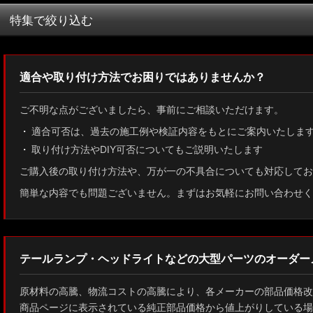
並び順
:
特集で絞り込む
MXWH60/MXWH65 プリウス
適合や取り付け方法でお困りではありませんか？
ZN8 GR86
ご不明な点がございましたら、事前にご相談いただけます。
ZN6 86
適合可否は、過去の施工例や検証内容をもとにご案内いたしま
取り付け方法やDIY可否についてもご説明いたします
GUN125 ハイラックス
ご購入後の取り付け方法や、万が一の不具合についても対応してお
AXUH80/85 MXUA80/85 ハリアー
簡単な内容でも問題ございません。まずはお気軽にお問い合わせく
ZSU60 ハリアー
MXAA54 AXAH54/52 RAV4
テールランプ・ヘッドライトなどの大型パーツのオーダー
GDJ150W/151 WTRJ150 ランドクルーザー プラド
原材料の高騰、物流コストの高騰により、各メーカーの部品価格改
ZVG11/ZSG10 カローラクロス
商品ページに表示されている純正部品価格から値上がりしている場