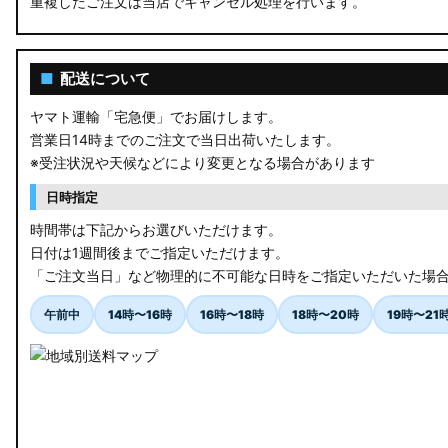
重複したご注文は当店でキャンセル処理を行います。
RU3/4 ヴェゼル
JW5 S660
■
配送について
RP6/7 ステップワゴン
ヤマト運輸「宅急便」でお届けします。
営業日14時までのご注文で当日出荷いたします。
RP1/2 RP3/4 ステップワゴン/スパーダ
※受注状況や天候などにより変更となる場合があります
RK5/6 ステップワゴンスパーダ
日時指定
RC1/2 オデッセイ
時間帯は下記からお選びいただけます。
日付は1週間後までご指定いただけます。
GB5〜8 フリード
「ご注文当日」など物理的に不可能な日時をご指定いただいた場
GR フィット
午前中
14時〜16時
16時〜18時
18時〜20時
19時〜21
GP5/6 GK3〜6 フィット
MK53S スペーシアカスタム
MA37S/MA27S ソリオ / ソリオ バンディット