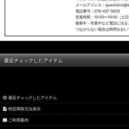
メールアドレス：questions@led
B34A/B35A/B37A/B38A デリカミニ
電話番号：076-437-5635
営業時間：10:00〜19:00（土
B34W/B35W/B37W/B38W ekクロススペース
接客中・作業中など電話に出る
つながらない場合は時間をおい
B34W/B35W/B37W/B38W ekクロス
KG CX-8
KF CX-5
最近チェックしたアイテム
GU クロストレック
GU インプレッサ
VN5 VNH レヴォーグ / レイバック
最近チェックしたアイテム
ZD8 BRZ
特定商取引法表示
ZC6 BRZ
ご利用案内