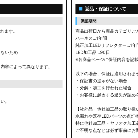
■
返品・保証について
保証期間
されます。
商品出荷日から商品カテゴリご
ハーネス…1年間
純正加工LEDリフレクター…1年
きないため
LED加工品…90日
※各商品ページに保証内容を記
約内容によって異なります。
以下の場合、保証は適用されま
・保証書の提示がない場合
・分解・加工を行われた場合
・お客様に起因する過失が認め
さい。
【社外品・他社加工品の取り扱
水漏れや既存LEDパーツの点灯
特に他社加工品・ヤフオク加工
ご不明な点などは必ず事前にお