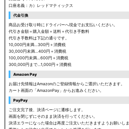
口座名義：カ）レッドマティックス
C27 セレナ
代金引換
B21A デイズルークス
商品お受け取り時にドライバーへ現金でお支払いください。
代引き金額＝購入金額＋送料＋代引き手数料
E13 ノート
代引き手数料は下記の通りです。
10,000円未満…300円＋消費税
E12 ノート
30,000円未満…400円＋消費税
100,000円未満…600円＋消費税
B44A/B45A B47A/B48A ルークス ハイウェイスター
300,000円まで…1,000円＋消費税
JF3/4 N-BOX カスタム
Amazon Pay
JH3/4 N-WGN
お届け先情報はAmazonのご登録情報からご選択いただきます。
カート画面の「AmazonPay」からお進みください。
JH1/2 N-WGN
PayPay
RT5/6 RW1/2 CR-V
ご注文完了後、決済ページに遷移します。
画面を閉じずにそのまま決済を行ってください。
RV5/6 RV3/4 ヴェゼル
決済エラーになった場合は再度ご注文いただきますようお願いし