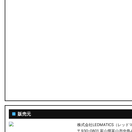
MA26S/MA36S ソリオ
ZC33S スイフトスポーツ
M900S/M910S トール
LA650S タントカスタム
LA600S タントカスタム
LA150S ムーヴカスタム
LA700S ウェイク
GN0W アウトランダー
GK1W/GK9W エクリプスクロス
■
販売元
株式会社LEDMATICS（レッ
CV1W デリカD:5
〒930-0801 富山県富山市中島4-