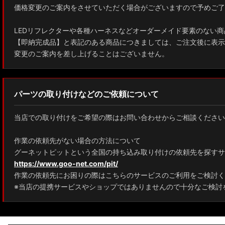
価格変更のご案内をさせていただく場合がございますので予めご了
ZWE211W/ZWE214W/ZRE212W/NRE210W カローラツーリング
LEDリフレクターや各種ハーネスなどオーダーメイド要素のない商
ZWE211H/NRE210H/NRE214H カローラスポーツ
【即納完成品】と表記のある商品につきましては、ご注文後に表示
変更のご案内を差し上げることはございません。
GXPA16 MXPA12 GRヤリス
MXPH10/MXPA10/MXBA10/KSP210 ヤリス
パーツの取り付けなどのご依頼について
MXPJ10/15 MXPB10/15 ヤリスクロス
当店での取り付けをご希望の際はお問い合わせからご相談ください
ZYX10 NGX50 C-HR
作業の依頼先がない場合の方法について
AAHH40W/AAHH45W/TAHA40W ヴェルファイア
グーネットピットという全国の持ち込み取り付けの依頼先を探すサ
https://www.goo-net.com/pit/
AAHH40W/AAHH45W/AGH40W アルファード
作業の依頼先にお困りの際はこちらのサービスのご利用をご検討く
AYH30/GGH30/35/AGH30/35 ヴェルファイア
※当店の提携サービスやショップではありませんので十分なご検討
AYH30/GGH30/35/AGH30/35 アルファード