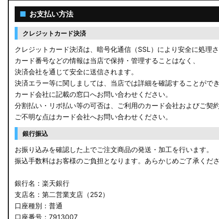
ACR50 エスティマ
■
お支払い方法
ZWR90W/ZWR95W/MZRA90W/MZRA95W ノア/ヴォクシー
クレジットカード決済
ZRR80 ノア/ヴォクシー
クレジットカード決済は、暗号化通信（SSL）により安全に処理
カード番号などの情報は当店で保持・管理することはなく、
MXPL10G/MXPL15G/MXPC10G シエンタ
決済会社を通じて安全に送信されます。
決済エラー等に関しましては、当店では詳細を確認することがで
NHP17/NSP17NCP17 シエンタ
カード会社に記載の窓口へお問い合わせください。
分割払い・リボ払い等の可否は、ご利用のカード会社およびご契
M900A/M910A ルーミー
ご不明な点はカード会社へお問い合わせください。
A200A/A210A ライズ
銀行振込
お振り込みを確認した上でご注文商品の発送・加工を行います。
E52 エルグランド
振込手数料はお客様のご負担となります。あらかじめご了承くだ
T33 エクストレイル
銀行名：楽天銀行
T32 エクストレイル
支店名：第二営業支店（252）
口座種別：普通
C28 セレナ
口座番号：7913007