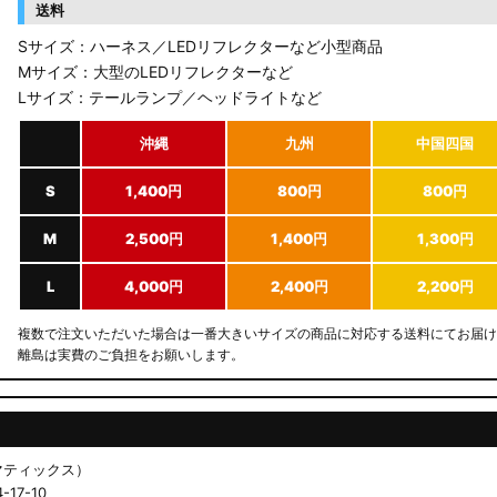
送料
Sサイズ：ハーネス／LEDリフレクターなど小型商品
Mサイズ：大型のLEDリフレクターなど
Lサイズ：テールランプ／ヘッドライトなど
沖縄
九州
中国四国
S
1,400円
800円
800円
M
2,500円
1,400円
1,300円
L
4,000円
2,400円
2,200円
複数で注文いただいた場合は一番大きいサイズの商品に対応する送料にてお届け
離島は実費のご負担をお願いします。
ドマティックス）
17-10