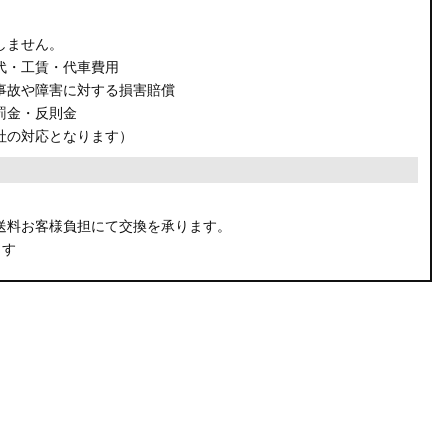
しません。
代・工賃・代車費用
事故や障害に対する損害賠償
罰金・反則金
社の対応となります）
。
送料お客様負担にて交換を承ります。
ます