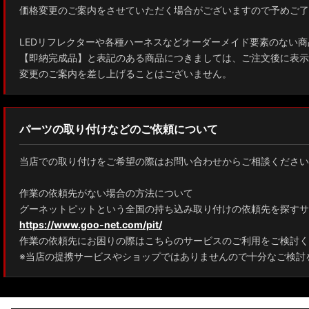
価格変更のご案内をさせていただく場合がございますので予めご了
ZWE211W/ZWE214W/ZRE212W/NRE210W カローラツーリング
LEDリフレクターや各種ハーネスなどオーダーメイド要素のない商
ZWE211H/NRE210H/NRE214H カローラスポーツ
【即納完成品】と表記のある商品につきましては、ご注文後に表示
変更のご案内を差し上げることはございません。
GXPA16 MXPA12 GRヤリス
MXPH10/MXPA10/MXBA10/KSP210 ヤリス
パーツの取り付けなどのご依頼について
MXPJ10/15 MXPB10/15 ヤリスクロス
当店での取り付けをご希望の際はお問い合わせからご相談ください
ZYX10 NGX50 C-HR
作業の依頼先がない場合の方法について
AAHH40W/AAHH45W/TAHA40W ヴェルファイア
グーネットピットという全国の持ち込み取り付けの依頼先を探すサ
https://www.goo-net.com/pit/
AAHH40W/AAHH45W/AGH40W アルファード
作業の依頼先にお困りの際はこちらのサービスのご利用をご検討く
AYH30/GGH30/35/AGH30/35 ヴェルファイア
※当店の提携サービスやショップではありませんので十分なご検討
AYH30/GGH30/35/AGH30/35 アルファード