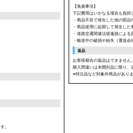
【免責事項】
下記費用はいかなる場合も負担
・商品不良で発生した他の部品
・商品使用に起因して発生した
・道路交通関連法規逸脱による
・輸送中の破損や紛失（運送会
返品
お客様都合の返品はできません
購入間違いは未開封品に限り、
※特注品など対象外商品があり
ます。