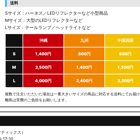
送料
Sサイズ：ハーネス／LEDリフレクターなど小型商品
Mサイズ：大型のLEDリフレクターなど
Lサイズ：テールランプ／ヘッドライトなど
沖縄
九州
中国四国
S
1,400円
800円
800円
M
2,500円
1,400円
1,300円
L
4,000円
2,400円
2,200円
複数で注文いただいた場合は一番大きいサイズの商品に対応する送料にてお届け
離島は実費のご負担をお願いします。
ドマティックス）
17-10