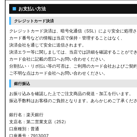
ACR50 エスティマ
■
お支払い方法
ZWR90W/ZWR95W/MZRA90W/MZRA95W ノア/ヴォクシー
クレジットカード決済
ZRR80 ノア/ヴォクシー
クレジットカード決済は、暗号化通信（SSL）により安全に処理
カード番号などの情報は当店で保持・管理することはなく、
MXPL10G/MXPL15G/MXPC10G シエンタ
決済会社を通じて安全に送信されます。
決済エラー等に関しましては、当店では詳細を確認することがで
NHP17/NSP17NCP17 シエンタ
カード会社に記載の窓口へお問い合わせください。
分割払い・リボ払い等の可否は、ご利用のカード会社およびご契
M900A/M910A ルーミー
ご不明な点はカード会社へお問い合わせください。
A200A/A210A ライズ
銀行振込
お振り込みを確認した上でご注文商品の発送・加工を行います。
E52 エルグランド
振込手数料はお客様のご負担となります。あらかじめご了承くだ
T33 エクストレイル
銀行名：楽天銀行
T32 エクストレイル
支店名：第二営業支店（252）
口座種別：普通
C28 セレナ
口座番号：7913007