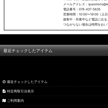
メールアドレス：questions@led
B34A/B35A/B37A/B38A デリカミニ
電話番号：076-437-5635
営業時間：10:00〜19:00（土
B34W/B35W/B37W/B38W ekクロススペース
接客中・作業中など電話に出る
つながらない場合は時間をおい
B34W/B35W/B37W/B38W ekクロス
KG CX-8
KF CX-5
最近チェックしたアイテム
GU クロストレック
GU インプレッサ
VN5 VNH レヴォーグ / レイバック
最近チェックしたアイテム
ZD8 BRZ
特定商取引法表示
ZC6 BRZ
ご利用案内