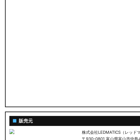
MA26S/MA36S ソリオ
ZC33S スイフトスポーツ
M900S/M910S トール
LA650S タントカスタム
LA600S タントカスタム
LA150S ムーヴカスタム
LA700S ウェイク
GN0W アウトランダー
GK1W/GK9W エクリプスクロス
■
販売元
株式会社LEDMATICS（レッ
CV1W デリカD:5
〒930-0801 富山県富山市中島4-