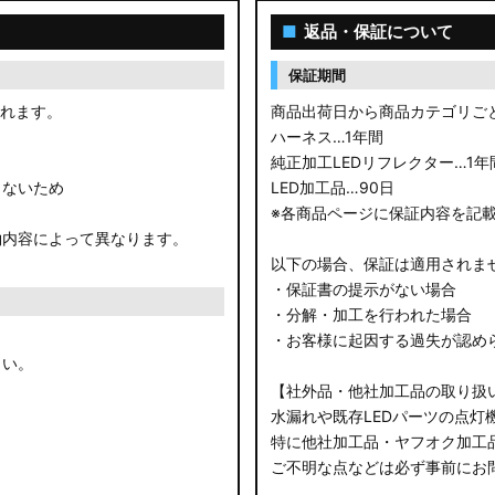
■
返品・保証について
保証期間
されます。
商品出荷日から商品カテゴリご
ハーネス…1年間
純正加工LEDリフレクター…1年
きないため
LED加工品…90日
※各商品ページに保証内容を記
約内容によって異なります。
以下の場合、保証は適用されま
・保証書の提示がない場合
・分解・加工を行われた場合
・お客様に起因する過失が認め
さい。
【社外品・他社加工品の取り扱
水漏れや既存LEDパーツの点灯
特に他社加工品・ヤフオク加工
ご不明な点などは必ず事前にお