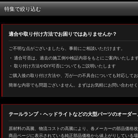
並び順
:
特集で絞り込む
MXWH60/MXWH65 プリウス
適合や取り付け方法でお困りではありませんか？
ZN8 GR86
ご不明な点がございましたら、事前にご相談いただけます。
ZN6 86
適合可否は、過去の施工例や検証内容をもとにご案内いたしま
取り付け方法やDIY可否についてもご説明いたします
GUN125 ハイラックス
ご購入後の取り付け方法や、万が一の不具合についても対応してお
AXUH80/85 MXUA80/85 ハリアー
簡単な内容でも問題ございません。まずはお気軽にお問い合わせく
ZSU60 ハリアー
MXAA54 AXAH54/52 RAV4
テールランプ・ヘッドライトなどの大型パーツのオーダー
GDJ150W/151 WTRJ150 ランドクルーザー プラド
原材料の高騰、物流コストの高騰により、各メーカーの部品価格改
ZVG11/ZSG10 カローラクロス
商品ページに表示されている純正部品価格から値上がりしている場