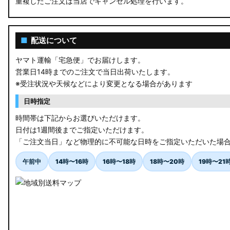
重複したご注文は当店でキャンセル処理を行います。
RU3/4 ヴェゼル
JW5 S660
■
配送について
RP6/7 ステップワゴン
ヤマト運輸「宅急便」でお届けします。
営業日14時までのご注文で当日出荷いたします。
RP1/2 RP3/4 ステップワゴン/スパーダ
※受注状況や天候などにより変更となる場合があります
RK5/6 ステップワゴンスパーダ
日時指定
RC1/2 オデッセイ
時間帯は下記からお選びいただけます。
日付は1週間後までご指定いただけます。
GB5〜8 フリード
「ご注文当日」など物理的に不可能な日時をご指定いただいた場
GR フィット
午前中
14時〜16時
16時〜18時
18時〜20時
19時〜21
GP5/6 GK3〜6 フィット
MK53S スペーシアカスタム
MA37S/MA27S ソリオ / ソリオ バンディット