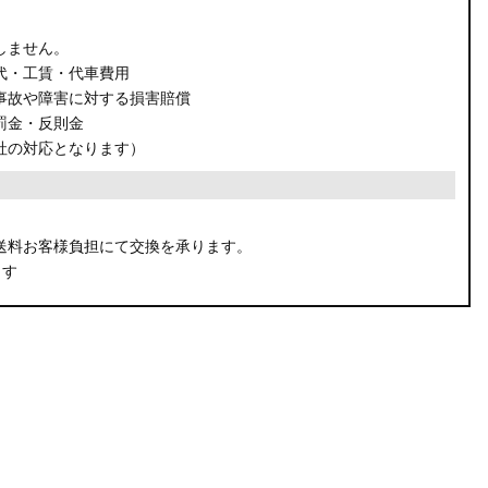
しません。
代・工賃・代車費用
事故や障害に対する損害賠償
罰金・反則金
社の対応となります）
。
送料お客様負担にて交換を承ります。
ます