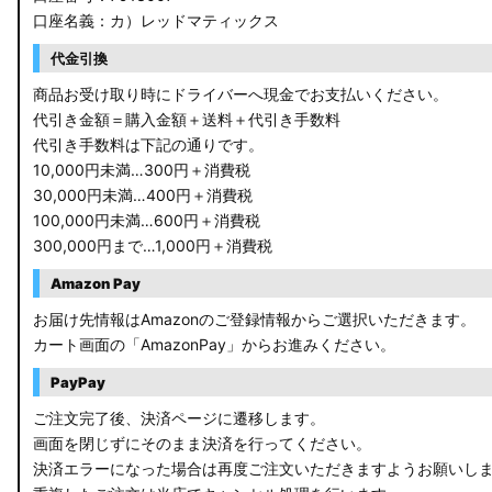
口座名義：カ）レッドマティックス
C27 セレナ
代金引換
B21A デイズルークス
商品お受け取り時にドライバーへ現金でお支払いください。
代引き金額＝購入金額＋送料＋代引き手数料
E13 ノート
代引き手数料は下記の通りです。
10,000円未満…300円＋消費税
E12 ノート
30,000円未満…400円＋消費税
100,000円未満…600円＋消費税
B44A/B45A B47A/B48A ルークス ハイウェイスター
300,000円まで…1,000円＋消費税
JF3/4 N-BOX カスタム
Amazon Pay
JH3/4 N-WGN
お届け先情報はAmazonのご登録情報からご選択いただきます。
カート画面の「AmazonPay」からお進みください。
JH1/2 N-WGN
PayPay
RT5/6 RW1/2 CR-V
ご注文完了後、決済ページに遷移します。
画面を閉じずにそのまま決済を行ってください。
RV5/6 RV3/4 ヴェゼル
決済エラーになった場合は再度ご注文いただきますようお願いし